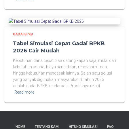
GADAI BPKB
Tabel Simulasi Cepat Gadai BPKB
2026 Cair Mudah
Kebutuhan dana cepat bisa datang kapan saja, mulai dari
kebutuhan usaha, biaya pendidikan, renovasi rumah,
hingga kebutuhan mendesak lainnya. Salah satu solusi
yang banyak digunakan masyarakat di tahun 2026
adalah gadai BPKB kendaraan. Prosesnya relatif
Read more
HOME
TENTANG KAMI
HITUNG SIMULASI
FAQ