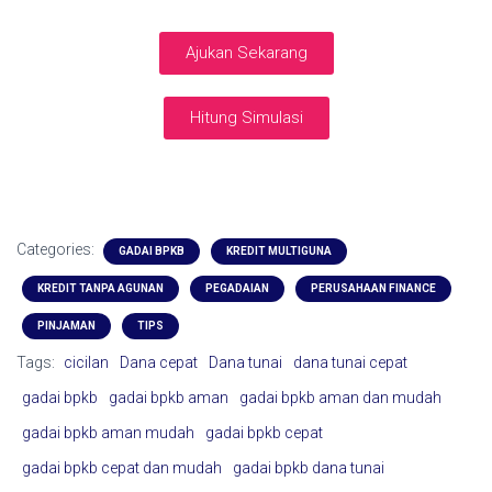
Ajukan Sekarang
Hitung Simulasi
Categories:
GADAI BPKB
KREDIT MULTIGUNA
KREDIT TANPA AGUNAN
PEGADAIAN
PERUSAHAAN FINANCE
PINJAMAN
TIPS
Tags:
cicilan
Dana cepat
Dana tunai
dana tunai cepat
gadai bpkb
gadai bpkb aman
gadai bpkb aman dan mudah
gadai bpkb aman mudah
gadai bpkb cepat
gadai bpkb cepat dan mudah
gadai bpkb dana tunai