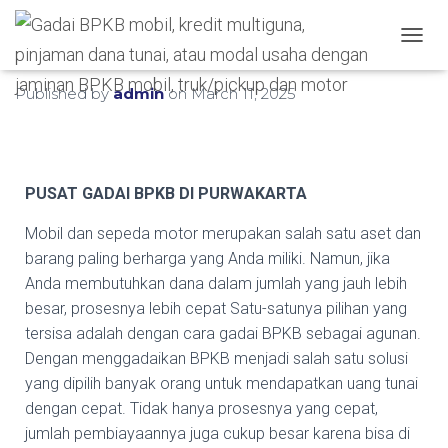
Hubungi WA Kami
T
O
G
Published by
admin
on
March 11, 2025
G
L
E
N
A
PUSAT GADAI BPKB DI PURWAKARTA
V
I
Mobil dan sepeda motor merupakan salah satu aset dan
G
barang paling berharga yang Anda miliki. Namun, jika
A
T
Anda membutuhkan dana dalam jumlah yang jauh lebih
I
besar, prosesnya lebih cepat Satu-satunya pilihan yang
O
tersisa adalah dengan cara gadai BPKB sebagai agunan.
N
Dengan menggadaikan BPKB menjadi salah satu solusi
yang dipilih banyak orang untuk mendapatkan uang tunai
dengan cepat. Tidak hanya prosesnya yang cepat,
jumlah pembiayaannya juga cukup besar karena bisa di