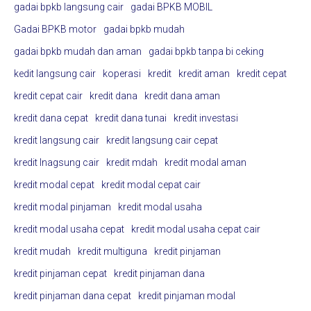
gadai bpkb langsung cair
gadai BPKB MOBIL
Gadai BPKB motor
gadai bpkb mudah
gadai bpkb mudah dan aman
gadai bpkb tanpa bi ceking
kedit langsung cair
koperasi
kredit
kredit aman
kredit cepat
kredit cepat cair
kredit dana
kredit dana aman
kredit dana cepat
kredit dana tunai
kredit investasi
kredit langsung cair
kredit langsung cair cepat
kredit lnagsung cair
kredit mdah
kredit modal aman
kredit modal cepat
kredit modal cepat cair
kredit modal pinjaman
kredit modal usaha
kredit modal usaha cepat
kredit modal usaha cepat cair
kredit mudah
kredit multiguna
kredit pinjaman
kredit pinjaman cepat
kredit pinjaman dana
kredit pinjaman dana cepat
kredit pinjaman modal