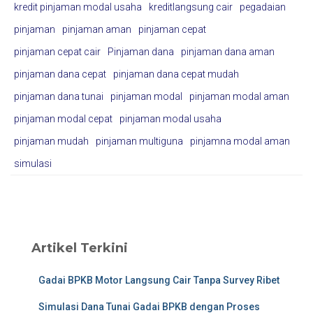
kredit pinjaman modal usaha
kreditlangsung cair
pegadaian
pinjaman
pinjaman aman
pinjaman cepat
pinjaman cepat cair
Pinjaman dana
pinjaman dana aman
pinjaman dana cepat
pinjaman dana cepat mudah
pinjaman dana tunai
pinjaman modal
pinjaman modal aman
pinjaman modal cepat
pinjaman modal usaha
pinjaman mudah
pinjaman multiguna
pinjamna modal aman
simulasi
Artikel Terkini
Gadai BPKB Motor Langsung Cair Tanpa Survey Ribet
Simulasi Dana Tunai Gadai BPKB dengan Proses