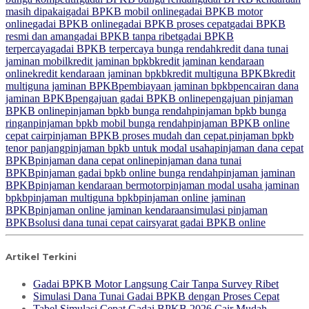
masih dipakai
gadai BPKB mobil online
gadai BPKB motor
online
gadai BPKB online
gadai BPKB proses cepat
gadai BPKB
resmi dan aman
gadai BPKB tanpa ribet
gadai BPKB
terpercaya
gadai BPKB terpercaya bunga rendah
kredit dana tunai
jaminan mobil
kredit jaminan bpkb
kredit jaminan kendaraan
online
kredit kendaraan jaminan bpkb
kredit multiguna BPKB
kredit
multiguna jaminan BPKB
pembiayaan jaminan bpkb
pencairan dana
jaminan BPKB
pengajuan gadai BPKB online
pengajuan pinjaman
BPKB online
pinjaman bpkb bunga rendah
pinjaman bpkb bunga
ringan
pinjaman bpkb mobil bunga rendah
pinjaman BPKB online
cepat cair
pinjaman BPKB proses mudah dan cepat.
pinjaman bpkb
tenor panjang
pinjaman bpkb untuk modal usaha
pinjaman dana cepat
BPKB
pinjaman dana cepat online
pinjaman dana tunai
BPKB
pinjaman gadai bpkb online bunga rendah
pinjaman jaminan
BPKB
pinjaman kendaraan bermotor
pinjaman modal usaha jaminan
bpkb
pinjaman multiguna bpkb
pinjaman online jaminan
BPKB
pinjaman online jaminan kendaraan
simulasi pinjaman
BPKB
solusi dana tunai cepat cair
syarat gadai BPKB online
Artikel Terkini
Gadai BPKB Motor Langsung Cair Tanpa Survey Ribet
Simulasi Dana Tunai Gadai BPKB dengan Proses Cepat
Tabel Simulasi Cepat Gadai BPKB 2026 Cair Mudah