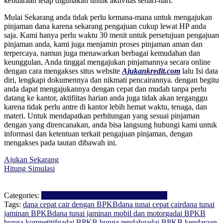
kendaraan tetap digunakan untuk aktivitas sehari-hari.
Mulai Sekarang anda tidak perlu kemana-mana untuk mengajukan
pinjaman dana karena sekarang pengajuan cukup lewat HP anda
saja. Kami hanya perlu waktu 30 menit untuk persetujuan pengajuan
pinjaman anda, kami juga menjamin proses pinjaman aman dan
terpercaya, namun juga menawarkan berbagai kemudahan dan
keunggulan, Anda tinggal mengajukan pinjamannya secara online
dengan cara mengakses situs website
Ajukankredit.com
lalu Isi data
diri, lengkapi dokumennya dan nikmati pencairannya. dengan begitu
anda dapat mengajukannya dengan cepat dan mudah tanpa perlu
datang ke kantor, aktifiitas harian anda juga tidak akan terganggu
karena tidak perlu antre di kantor lebih hemat waktu, tenaga, dan
materi. Untuk mendapatkan perhitungan yang sesuai pinjaman
dengan yang direncanakan, anda bisa langsung hubungi kami untuk
informasi dan ketentuan terkait pengajuan pinjaman, dengan
mengakses pada tautan dibawah ini.
Ajukan Sekarang
Hitung Simulasi
Categories:
Gadai BPKB
Kredit Multiguna
Pinjaman
Tags:
dana cepat cair dengan BPKB
dana tunai cepat cair
dana tunai
jaminan BPKB
dana tunai jaminan mobil dan motor
gadai BPKB
bunga kompetitif
gadai BPKB bunga rendah
gadai BPKB kendaraan