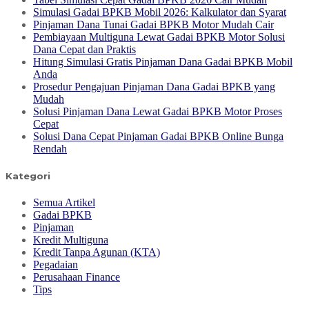
Simulasi Gadai BPKB Mobil 2026: Kalkulator dan Syarat
Pinjaman Dana Tunai Gadai BPKB Motor Mudah Cair
Pembiayaan Multiguna Lewat Gadai BPKB Motor Solusi
Dana Cepat dan Praktis
Hitung Simulasi Gratis Pinjaman Dana Gadai BPKB Mobil
Anda
Prosedur Pengajuan Pinjaman Dana Gadai BPKB yang
Mudah
Solusi Pinjaman Dana Lewat Gadai BPKB Motor Proses
Cepat
Solusi Dana Cepat Pinjaman Gadai BPKB Online Bunga
Rendah
Kategori
Semua Artikel
Gadai BPKB
Pinjaman
Kredit Multiguna
Kredit Tanpa Agunan (KTA)
Pegadaian
Perusahaan Finance
Tips