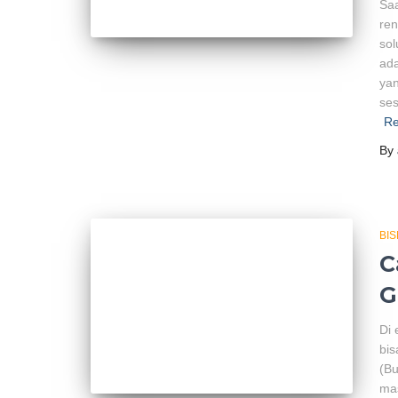
Saa
re
sol
ad
ya
ses
Re
By
BIS
C
G
Di 
bis
(Bu
ma