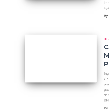
ken
sya
By
BIS
C
M
P
Ing
Gad
pra
gad
den
BP
By