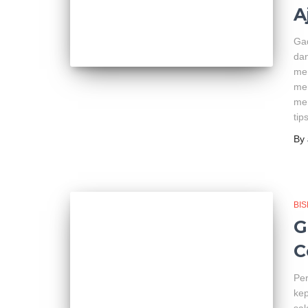
A
Gad
dan
me
men
mem
tip
By
BIS
G
C
Per
kep