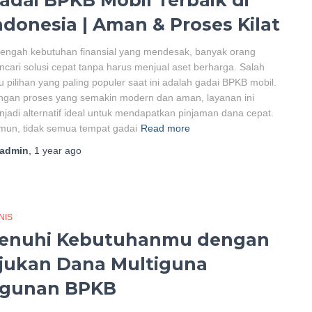
adai BPKB Mobil Terbaik di
ndonesia | Aman & Proses Kilat
tengah kebutuhan finansial yang mendesak, banyak orang
cari solusi cepat tanpa harus menjual aset berharga. Salah
u pilihan yang paling populer saat ini adalah gadai BPKB mobil.
ngan proses yang semakin modern dan aman, layanan ini
jadi alternatif ideal untuk mendapatkan pinjaman dana cepat.
mun, tidak semua tempat gadai
Read more
admin
,
1 year
ago
NIS
enuhi Kebutuhanmu dengan
jukan Dana Multiguna
gunan BPKB