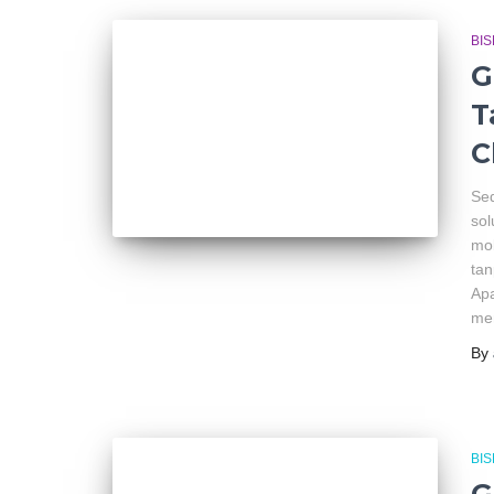
BIS
G
T
C
Sed
sol
mob
tan
Apa
me
By
BIS