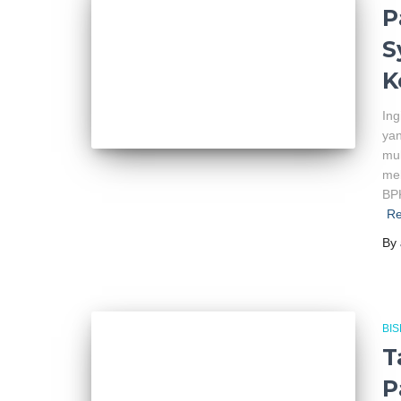
P
S
K
Ing
yan
mul
mel
BP
Re
By
BIS
T
P