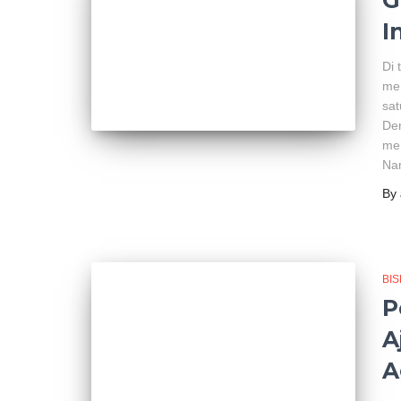
G
I
Di 
men
sat
De
men
Na
By
BIS
P
A
A