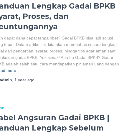
anduan Lengkap Gadai BPKB
yarat, Proses, dan
euntungannya
in dapat dana cepat tanpa ribet? Gadai BPKB bisa jadi solusi
g tepat. Dalam artikel ini, kita akan membahas secara lengkap
ai dari pengertian, syarat, proses, hingga tips agar aman saat
akukan gadai BPKB. Yuk simak! Apa Itu Gadai BPKB? Gadai
KB adalah salah satu cara mendapatkan pinjaman uang dengan
ad more
admin
,
1 year
ago
NIS
abel Angsuran Gadai BPKB |
anduan Lengkap Sebelum