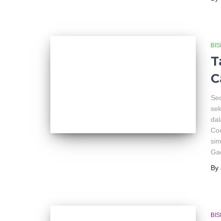
BIS
T
C
Sed
sek
dal
Coc
sim
Ga
By
BIS