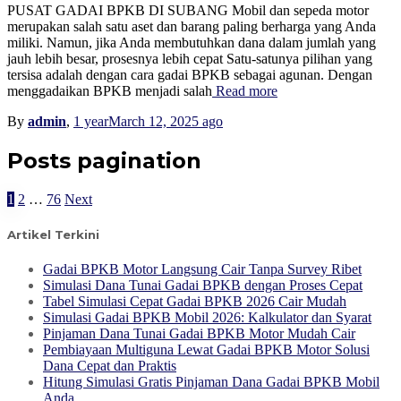
PUSAT GADAI BPKB DI SUBANG Mobil dan sepeda motor
merupakan salah satu aset dan barang paling berharga yang Anda
miliki. Namun, jika Anda membutuhkan dana dalam jumlah yang
jauh lebih besar, prosesnya lebih cepat Satu-satunya pilihan yang
tersisa adalah dengan cara gadai BPKB sebagai agunan. Dengan
menggadaikan BPKB menjadi salah
Read more
By
admin
,
1 year
March 12, 2025
ago
Posts pagination
1
2
…
76
Next
Artikel Terkini
Gadai BPKB Motor Langsung Cair Tanpa Survey Ribet
Simulasi Dana Tunai Gadai BPKB dengan Proses Cepat
Tabel Simulasi Cepat Gadai BPKB 2026 Cair Mudah
Simulasi Gadai BPKB Mobil 2026: Kalkulator dan Syarat
Pinjaman Dana Tunai Gadai BPKB Motor Mudah Cair
Pembiayaan Multiguna Lewat Gadai BPKB Motor Solusi
Dana Cepat dan Praktis
Hitung Simulasi Gratis Pinjaman Dana Gadai BPKB Mobil
Anda