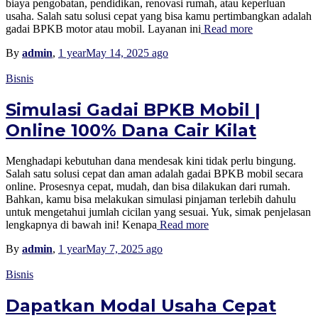
biaya pengobatan, pendidikan, renovasi rumah, atau keperluan
usaha. Salah satu solusi cepat yang bisa kamu pertimbangkan adalah
gadai BPKB motor atau mobil. Layanan ini
Read more
By
admin
,
1 year
May 14, 2025
ago
Bisnis
Simulasi Gadai BPKB Mobil |
Online 100% Dana Cair Kilat
Menghadapi kebutuhan dana mendesak kini tidak perlu bingung.
Salah satu solusi cepat dan aman adalah gadai BPKB mobil secara
online. Prosesnya cepat, mudah, dan bisa dilakukan dari rumah.
Bahkan, kamu bisa melakukan simulasi pinjaman terlebih dahulu
untuk mengetahui jumlah cicilan yang sesuai. Yuk, simak penjelasan
lengkapnya di bawah ini! Kenapa
Read more
By
admin
,
1 year
May 7, 2025
ago
Bisnis
Dapatkan Modal Usaha Cepat