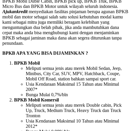
BPKB Mobil Duble Cabin, BPKB pick up, BPKB Truk, BPKB
Micro Bus dan BPKB Motor untuk wilayah seluruh indonesia.
Ajukankredit
menyediakan fasilitas pinjaman berupa agunan BPKB
mobil dan motor sebagai salah satu solusi kebutuhan modal kamu
kami sebagai mitra juga memiliki beragam kelebihan yang
menguntungkan dua belah pihak, jika anda mambutuhkan dana
cepat maka anda bisa menghubungi kami dengan menjaminkan
BPKB sebagai jaminan maka dana akan segera diturunkan tanpa
penundaan.
BPKB APA YANG BISA DIJAMINKAN ?
BPKB Mobil
Meliputi semua jenis atau merek Mobil Sedan, Jeep,
Minibus, City Car, SUV, MPV, Hatchback, Coupe,
Mobil Off Road, station bahkan sampai sport car.
Usia Kendaraan Maksimal 15 Tahun atau Minimal
2007*
Bunga Mulai 0,7%/bln
BPKB Mobil Komersil
Meliputi semua jenis atau merek Double cabin, Pick
Up, Truck, Medium Truck, Heavy Truck dan Truck
Tronton
Usia Kendaraan Maksimal 10 Tahun atau Minimal
2012*