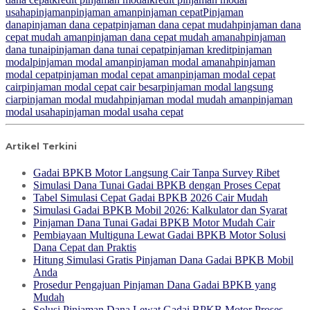
usaha
pinjaman
pinjaman aman
pinjaman cepat
Pinjaman
dana
pinjaman dana cepat
pinjaman dana cepat mudah
pinjaman dana
cepat mudah aman
pinjaman dana cepat mudah amanah
pinjaman
dana tunai
pinjaman dana tunai cepat
pinjaman kredit
pinjaman
modal
pinjaman modal aman
pinjaman modal amanah
pinjaman
modal cepat
pinjaman modal cepat aman
pinjaman modal cepat
cair
pinjaman modal cepat cair besar
pinjaman modal langsung
ciar
pinjaman modal mudah
pinjaman modal mudah aman
pinjaman
modal usaha
pinjaman modal usaha cepat
Artikel Terkini
Gadai BPKB Motor Langsung Cair Tanpa Survey Ribet
Simulasi Dana Tunai Gadai BPKB dengan Proses Cepat
Tabel Simulasi Cepat Gadai BPKB 2026 Cair Mudah
Simulasi Gadai BPKB Mobil 2026: Kalkulator dan Syarat
Pinjaman Dana Tunai Gadai BPKB Motor Mudah Cair
Pembiayaan Multiguna Lewat Gadai BPKB Motor Solusi
Dana Cepat dan Praktis
Hitung Simulasi Gratis Pinjaman Dana Gadai BPKB Mobil
Anda
Prosedur Pengajuan Pinjaman Dana Gadai BPKB yang
Mudah
Solusi Pinjaman Dana Lewat Gadai BPKB Motor Proses