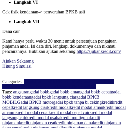
Langkah VI
Cek fisik kendaraan-> penyerahan BPKB asli
Langkah VII
Dana cair
Kami hanya perlu waktu 30 menit untuk persetujuan pengajuan
pinjaman anda. Isi data diri, lengkapi dokumennya dan nikmati
pencairannya. Buktikan ajukan sekarang.
https://ajukankredit.com/
Ajukan Sekarang
Hitung Simulasi
Categories:
Bisnis
Gadai BPKB
Kredit Multiguna
Kredit Tanpa
Agunan
Pegadaian
Perusahaan Finance
Pinjaman
Tips
Tags:
angsuran
gadai bpkb
gadai bpkb aman
gadai bpkb cepat
gadai
bpkb kendaraan
gadai bpkb langsung ciar
gadai BPKB
MOBIL
Gadai BPKB motor
gadai bpkb tanpa bi ceking
kredit
kredit
cepat
kredit langsung ciar
kredit modal
kredit modal aman
kredit modal
amanm
kredit modal cepat
kredit modal cepat cair
kredit modal
langsung cair
kredit modal usaha
kredit multiguna
kredit
pinjaman
kredit pinjaman ceat
kredit pinjaman dana
kredit pinjaman
dana cepat
kredit pinjaman modal
kredit pinjaman modal