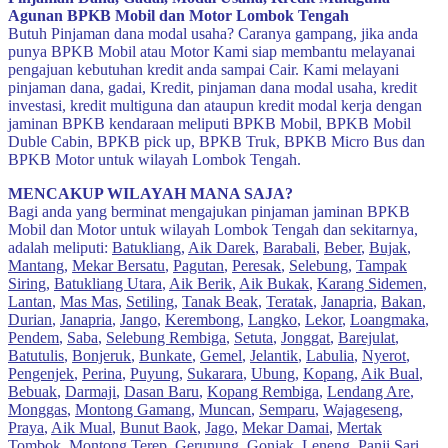
Agunan BPKB Mobil dan Motor Lombok Tengah
Butuh Pinjaman dana modal usaha? Caranya gampang, jika anda
punya BPKB Mobil atau Motor Kami siap membantu melayanai
pengajuan kebutuhan kredit anda sampai Cair. Kami melayani
pinjaman dana, gadai, Kredit, pinjaman dana modal usaha, kredit
investasi, kredit multiguna dan ataupun kredit modal kerja dengan
jaminan BPKB kendaraan meliputi BPKB Mobil, BPKB Mobil
Duble Cabin, BPKB pick up, BPKB Truk, BPKB Micro Bus dan
BPKB Motor untuk wilayah Lombok Tengah.
MENCAKUP WILAYAH MANA SAJA?
Bagi anda yang berminat mengajukan pinjaman jaminan BPKB
Mobil dan Motor untuk wilayah Lombok Tengah dan sekitarnya,
adalah meliputi:
Batukliang
,
Aik Darek
,
Barabali
,
Beber
,
Bujak
,
Mantang
,
Mekar Bersatu
,
Pagutan
,
Peresak
,
Selebung
,
Tampak
Siring
,
Batukliang Utara
,
Aik Berik
,
Aik Bukak
,
Karang Sidemen
,
Lantan
,
Mas Mas
,
Setiling
,
Tanak Beak
,
Teratak
,
Janapria
,
Bakan
,
Durian
,
Janapria
,
Jango
,
Kerembong
,
Langko
,
Lekor
,
Loangmaka
,
Pendem
,
Saba
,
Selebung Rembiga
,
Setuta
,
Jonggat
,
Barejulat
,
Batutulis
,
Bonjeruk
,
Bunkate
,
Gemel
,
Jelantik
,
Labulia
,
Nyerot
,
Pengenjek
,
Perina
,
Puyung
,
Sukarara
,
Ubung
,
Kopang
,
Aik Bual
,
Bebuak
,
Darmaji
,
Dasan Baru
,
Kopang Rembiga
,
Lendang Are
,
Monggas
,
Montong Gamang
,
Muncan
,
Semparu
,
Wajageseng
,
Praya
,
Aik Mual
,
Bunut Baok
,
Jago
,
Mekar Damai
,
Mertak
Tombok
,
Montong Terep
,
Gerunung
,
Gonjak
,
Leneng
,
Panji Sari
,