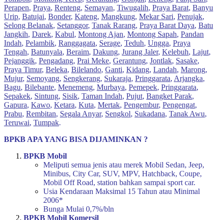
Perapen
,
Praya
,
Renteng
,
Semayan
,
Tiwugalih
,
Praya Barat
,
Banyu
Urip
,
Batujai
,
Bonder
,
Kateng
,
Mangkung
,
Mekar Sari
,
Penujak
,
Selong Belanak
,
Setanggor
,
Tanak Rarang
,
Praya Barat Daya
,
Batu
Jangkih
,
Darek
,
Kabul
,
Montong Ajan
,
Montong Sapah
,
Pandan
Indah
,
Pelambik
,
Ranggagata
,
Serage
,
Teduh
,
Ungga
,
Praya
Tengah
,
Batunyala
,
Beraim
,
Dakung
,
Jurang Jaler
,
Kelebuh
,
Lajut
,
Pejanggik
,
Pengadang
,
Prai Meke
,
Gerantung
,
Jontlak
,
Sasake
,
Praya Timur
,
Beleka
,
Bilelando
,
Ganti
,
Kidang
,
Landah
,
Marong
,
Mujur
,
Semoyang
,
Sengkerang
,
Sukaraja
,
Pringgarata
,
Arjangka
,
Bagu
,
Bilebante
,
Menemeng
,
Murbaya
,
Pemepek
,
Pringgarata
,
Sepakek
,
Sintung
,
Sisik
,
Taman Indah
,
Pujut
,
Bangket Parak
,
Gapura
,
Kawo
,
Ketara
,
Kuta
,
Mertak
,
Pengembur
,
Pengengat
,
Prabu
,
Rembitan
,
Segala Anyar
,
Sengkol
,
Sukadana
,
Tanak Awu
,
Teruwai
,
Tumpak
.
BPKB APA YANG BISA DIJAMINKAN ?
BPKB Mobil
Meliputi semua jenis atau merek Mobil Sedan, Jeep,
Minibus, City Car, SUV, MPV, Hatchback, Coupe,
Mobil Off Road, station bahkan sampai sport car.
Usia Kendaraan Maksimal 15 Tahun atau Minimal
2006*
Bunga Mulai 0,7%/bln
BPKB Mobil Komersil