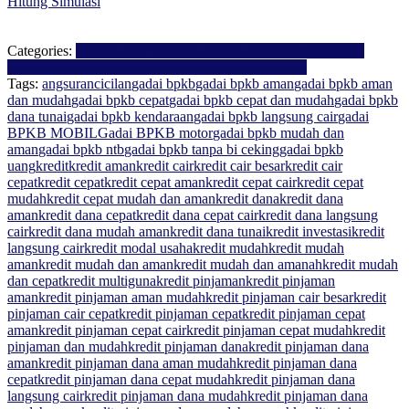
Hitung Simulasi
Categories:
Bisnis
Gadai BPKB
Kredit Multiguna
Kredit Tanpa
Agunan
Pegadaian
Perusahaan Finance
Pinjaman
Tips
Tags:
angsuran
cicilan
gadai bpkb
gadai bpkb aman
gadai bpkb aman
dan mudah
gadai bpkb cepat
gadai bpkb cepat dan mudah
gadai bpkb
dana tunai
gadai bpkb kendaraan
gadai bpkb langsung cair
gadai
BPKB MOBIL
Gadai BPKB motor
gadai bpkb mudah dan
aman
gadai bpkb ntb
gadai bpkb tanpa bi ceking
gadai bpkb
uang
kredit
kredit aman
kredit cair
kredit cair besar
kredit cair
cepat
kredit cepat
kredit cepat aman
kredit cepat cair
kredit cepat
mudah
kredit cepat mudah dan aman
kredit dana
kredit dana
aman
kredit dana cepat
kredit dana cepat cair
kredit dana langsung
cair
kredit dana mudah aman
kredit dana tunai
kredit investasi
kredit
langsung cair
kredit modal usaha
kredit mudah
kredit mudah
aman
kredit mudah dan aman
kredit mudah dan amanah
kredit mudah
dan cepat
kredit multiguna
kredit pinjaman
kredit pinjaman
aman
kredit pinjaman aman mudah
kredit pinjaman cair besar
kredit
pinjaman cair cepat
kredit pinjaman cepat
kredit pinjaman cepat
aman
kredit pinjaman cepat cair
kredit pinjaman cepat mudah
kredit
pinjaman dan mudah
kredit pinjaman dana
kredit pinjaman dana
aman
kredit pinjaman dana aman mudah
kredit pinjaman dana
cepat
kredit pinjaman dana cepat mudah
kredit pinjaman dana
langsung cair
kredit pinjaman dana mudah
kredit pinjaman dana