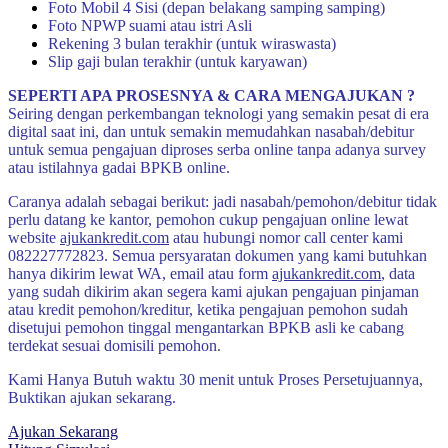
Foto Mobil 4 Sisi (depan belakang samping samping)
Foto NPWP suami atau istri Asli
Rekening 3 bulan terakhir (untuk wiraswasta)
Slip gaji bulan terakhir (untuk karyawan)
SEPERTI APA PROSESNYA & CARA MENGAJUKAN ?
Seiring dengan perkembangan teknologi yang semakin pesat di era
digital saat ini, dan untuk semakin memudahkan nasabah/debitur
untuk semua pengajuan diproses serba online tanpa adanya survey
atau istilahnya gadai BPKB online.
Caranya adalah sebagai berikut: jadi nasabah/pemohon/debitur tidak
perlu datang ke kantor, pemohon cukup pengajuan online lewat
website
ajukankredit.com
atau hubungi nomor call center kami
082227772823. Semua persyaratan dokumen yang kami butuhkan
hanya dikirim lewat WA, email atau form
ajukankredit.com
, data
yang sudah dikirim akan segera kami ajukan pengajuan pinjaman
atau kredit pemohon/kreditur, ketika pengajuan pemohon sudah
disetujui pemohon tinggal mengantarkan BPKB asli ke cabang
terdekat sesuai domisili pemohon.
Kami Hanya Butuh waktu 30 menit untuk Proses Persetujuannya,
Buktikan ajukan sekarang.
Ajukan Sekarang