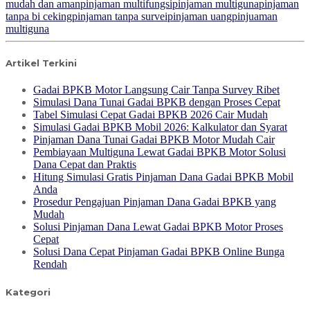
mudah dan aman
pinjaman multifungsi
pinjaman multiguna
pinjaman
tanpa bi ceking
pinjaman tanpa survei
pinjaman uang
pinjuaman
multiguna
Artikel Terkini
Gadai BPKB Motor Langsung Cair Tanpa Survey Ribet
Simulasi Dana Tunai Gadai BPKB dengan Proses Cepat
Tabel Simulasi Cepat Gadai BPKB 2026 Cair Mudah
Simulasi Gadai BPKB Mobil 2026: Kalkulator dan Syarat
Pinjaman Dana Tunai Gadai BPKB Motor Mudah Cair
Pembiayaan Multiguna Lewat Gadai BPKB Motor Solusi
Dana Cepat dan Praktis
Hitung Simulasi Gratis Pinjaman Dana Gadai BPKB Mobil
Anda
Prosedur Pengajuan Pinjaman Dana Gadai BPKB yang
Mudah
Solusi Pinjaman Dana Lewat Gadai BPKB Motor Proses
Cepat
Solusi Dana Cepat Pinjaman Gadai BPKB Online Bunga
Rendah
Kategori