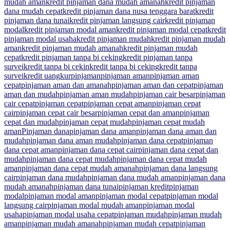
mudah aman
kredit pinjaman dana mudah amanah
kredit pinjaman
dana mudah cepat
kredit pinjaman dana nusa tenggara barat
kredit
pinjaman dana tunai
kredit pinjaman langsung cair
kredit pinjaman
modal
kredit pinjaman modal aman
kredit pinjaman modal cepat
kredit
pinjaman modal usaha
kredit pinjaman mudah
kredit pinjaman mudah
aman
kredit pinjaman mudah amanah
kredit pinjaman mudah
cepat
kredit pinjaman tanpa bi ceking
kredit pinjaman tanpa
survei
kredit tanpa bi cekin
kredit tanpa bi ceking
kredit tanpa
survei
kredit uang
kur
pinjaman
pinjaman aman
pinjaman aman
cepat
pinjaman aman dan amanah
pinjaman aman dan cepat
pinjaman
aman dan mudah
pinjaman aman mudah
pinjaman cair besar
pinjaman
cair cepat
pinjaman cepat
pinjaman cepat aman
pinjaman cepat
cair
pinjaman cepat cair besar
pinjaman cepat dan aman
pinjaman
cepat dan mudah
pinjaman cepat mudah
pinjaman cepat mudah
aman
Pinjaman dana
pinjaman dana aman
pinjaman dana aman dan
mudah
pinjaman dana aman mudah
pinjaman dana cepat
pinjaman
dana cepat aman
pinjaman dana cepat cair
pinjaman dana cepat dan
mudah
pinjaman dana cepat mudah
pinjaman dana cepat mudah
aman
pinjaman dana cepat mudah amanah
pinjaman dana langsung
cair
pinjaman dana mudah
pinjaman dana mudah aman
pinjaman dana
mudah amanah
pinjaman dana tunai
pinjaman kredit
pinjaman
modal
pinjaman modal aman
pinjaman modal cepat
pinjaman modal
langsung cair
pinjaman modal mudah aman
pinjaman modal
usaha
pinjaman modal usaha cepat
pinjaman mudah
pinjaman mudah
aman
pinjaman mudah amanah
pinjaman mudah cepat
pinjaman