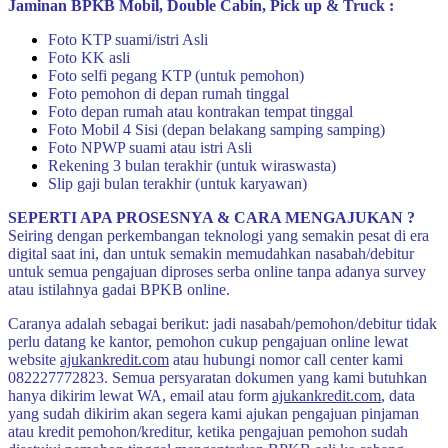
Jaminan BPKB Mobil, Double Cabin, Pick up & Truck :
Foto KTP suami/istri Asli
Foto KK asli
Foto selfi pegang KTP (untuk pemohon)
Foto pemohon di depan rumah tinggal
Foto depan rumah atau kontrakan tempat tinggal
Foto Mobil 4 Sisi (depan belakang samping samping)
Foto NPWP suami atau istri Asli
Rekening 3 bulan terakhir (untuk wiraswasta)
Slip gaji bulan terakhir (untuk karyawan)
SEPERTI APA PROSESNYA & CARA MENGAJUKAN ?
Seiring dengan perkembangan teknologi yang semakin pesat di era
digital saat ini, dan untuk semakin memudahkan nasabah/debitur
untuk semua pengajuan diproses serba online tanpa adanya survey
atau istilahnya gadai BPKB online.
Caranya adalah sebagai berikut: jadi nasabah/pemohon/debitur tidak
perlu datang ke kantor, pemohon cukup pengajuan online lewat
website
ajukankredit.com
atau hubungi nomor call center kami
082227772823. Semua persyaratan dokumen yang kami butuhkan
hanya dikirim lewat WA, email atau form
ajukankredit.com
, data
yang sudah dikirim akan segera kami ajukan pengajuan pinjaman
atau kredit pemohon/kreditur, ketika pengajuan pemohon sudah