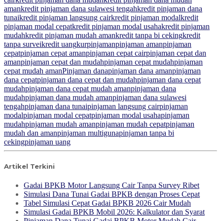
aman
kredit pinjaman dana sulawesi tengah
kredit pinjaman dana
tunai
kredit pinjaman langsung cair
kredit pinjaman modal
kredit
pinjaman modal cepat
kredit pinjaman modal usaha
kredit pinjaman
mudah
kredit pinjaman mudah aman
kredit tanpa bi ceking
kredit
tanpa survei
kredit uang
kur
pinjaman
pinjaman aman
pinjaman
cepat
pinjaman cepat aman
pinjaman cepat cair
pinjaman cepat dan
aman
pinjaman cepat dan mudah
pinjaman cepat mudah
pinjaman
cepat mudah aman
Pinjaman dana
pinjaman dana aman
pinjaman
dana cepat
pinjaman dana cepat dan mudah
pinjaman dana cepat
mudah
pinjaman dana cepat mudah aman
pinjaman dana
mudah
pinjaman dana mudah aman
pinjaman dana sulawesi
tengah
pinjaman dana tunai
pinjaman langsung cair
pinjaman
modal
pinjaman modal cepat
pinjaman modal usaha
pinjaman
mudah
pinjaman mudah aman
pinjaman mudah cepat
pinjaman
mudah dan aman
pinjaman multiguna
pinjaman tanpa bi
ceking
pinjaman uang
Artikel Terkini
Gadai BPKB Motor Langsung Cair Tanpa Survey Ribet
Simulasi Dana Tunai Gadai BPKB dengan Proses Cepat
Tabel Simulasi Cepat Gadai BPKB 2026 Cair Mudah
Simulasi Gadai BPKB Mobil 2026: Kalkulator dan Syarat
Pinjaman Dana Tunai Gadai BPKB Motor Mudah Cair