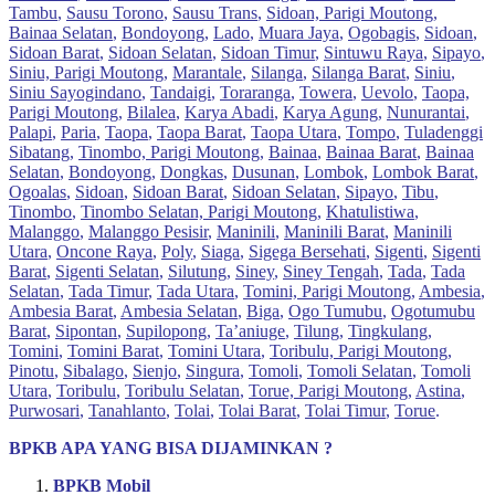
Tambu
,
Sausu Torono
,
Sausu Trans
,
Sidoan, Parigi Moutong
,
Bainaa Selatan
,
Bondoyong
,
Lado
,
Muara Jaya
,
Ogobagis
,
Sidoan
,
Sidoan Barat
,
Sidoan Selatan
,
Sidoan Timur
,
Sintuwu Raya
,
Sipayo
,
Siniu, Parigi Moutong
,
Marantale
,
Silanga
,
Silanga Barat
,
Siniu
,
Siniu Sayogindano
,
Tandaigi
,
Toraranga
,
Towera
,
Uevolo
,
Taopa,
Parigi Moutong
,
Bilalea
,
Karya Abadi
,
Karya Agung
,
Nunurantai
,
Palapi
,
Paria
,
Taopa
,
Taopa Barat
,
Taopa Utara
,
Tompo
,
Tuladenggi
Sibatang
,
Tinombo, Parigi Moutong
,
Bainaa
,
Bainaa Barat
,
Bainaa
Selatan
,
Bondoyong
,
Dongkas
,
Dusunan
,
Lombok
,
Lombok Barat
,
Ogoalas
,
Sidoan
,
Sidoan Barat
,
Sidoan Selatan
,
Sipayo
,
Tibu
,
Tinombo
,
Tinombo Selatan, Parigi Moutong
,
Khatulistiwa
,
Malanggo
,
Malanggo Pesisir
,
Maninili
,
Maninili Barat
,
Maninili
Utara
,
Oncone Raya
,
Poly
,
Siaga
,
Sigega Bersehati
,
Sigenti
,
Sigenti
Barat
,
Sigenti Selatan
,
Silutung
,
Siney
,
Siney Tengah
,
Tada
,
Tada
Selatan
,
Tada Timur
,
Tada Utara
,
Tomini, Parigi Moutong
,
Ambesia
,
Ambesia Barat
,
Ambesia Selatan
,
Biga
,
Ogo Tumubu
,
Ogotumubu
Barat
,
Sipontan
,
Supilopong
,
Ta’aniuge
,
Tilung
,
Tingkulang
,
Tomini
,
Tomini Barat
,
Tomini Utara
,
Toribulu, Parigi Moutong
,
Pinotu
,
Sibalago
,
Sienjo
,
Singura
,
Tomoli
,
Tomoli Selatan
,
Tomoli
Utara
,
Toribulu
,
Toribulu Selatan
,
Torue, Parigi Moutong
,
Astina
,
Purwosari
,
Tanahlanto
,
Tolai
,
Tolai Barat
,
Tolai Timur
,
Torue
.
BPKB APA YANG BISA DIJAMINKAN ?
BPKB Mobil