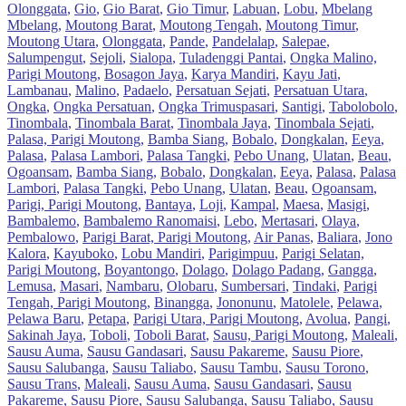
Olonggata
,
Gio
,
Gio Barat
,
Gio Timur
,
Labuan
,
Lobu
,
Mbelang
Mbelang
,
Moutong Barat
,
Moutong Tengah
,
Moutong Timur
,
Moutong Utara
,
Olonggata
,
Pande
,
Pandelalap
,
Salepae
,
Salumpengut
,
Sejoli
,
Sialopa
,
Tuladenggi Pantai
,
Ongka Malino,
Parigi Moutong
,
Bosagon Jaya
,
Karya Mandiri
,
Kayu Jati
,
Lambanau
,
Malino
,
Padaelo
,
Persatuan Sejati
,
Persatuan Utara
,
Ongka
,
Ongka Persatuan
,
Ongka Trimuspasari
,
Santigi
,
Tabolobolo
,
Tinombala
,
Tinombala Barat
,
Tinombala Jaya
,
Tinombala Sejati
,
Palasa, Parigi Moutong
,
Bamba Siang
,
Bobalo
,
Dongkalan
,
Eeya
,
Palasa
,
Palasa Lambori
,
Palasa Tangki
,
Pebo Unang
,
Ulatan
,
Beau
,
Ogoansam
,
Bamba Siang
,
Bobalo
,
Dongkalan
,
Eeya
,
Palasa
,
Palasa
Lambori
,
Palasa Tangki
,
Pebo Unang
,
Ulatan
,
Beau
,
Ogoansam
,
Parigi, Parigi Moutong
,
Bantaya
,
Loji
,
Kampal
,
Maesa
,
Masigi
,
Bambalemo
,
Bambalemo Ranomaisi
,
Lebo
,
Mertasari
,
Olaya
,
Pembalowo
,
Parigi Barat, Parigi Moutong
,
Air Panas
,
Baliara
,
Jono
Kalora
,
Kayuboko
,
Lobu Mandiri
,
Parigimpuu
,
Parigi Selatan,
Parigi Moutong
,
Boyantongo
,
Dolago
,
Dolago Padang
,
Gangga
,
Lemusa
,
Masari
,
Nambaru
,
Olobaru
,
Sumbersari
,
Tindaki
,
Parigi
Tengah, Parigi Moutong
,
Binangga
,
Jononunu
,
Matolele
,
Pelawa
,
Pelawa Baru
,
Petapa
,
Parigi Utara, Parigi Moutong
,
Avolua
,
Pangi
,
Sakinah Jaya
,
Toboli
,
Toboli Barat
,
Sausu, Parigi Moutong
,
Maleali
,
Sausu Auma
,
Sausu Gandasari
,
Sausu Pakareme
,
Sausu Piore
,
Sausu Salubanga
,
Sausu Taliabo
,
Sausu Tambu
,
Sausu Torono
,
Sausu Trans
,
Maleali
,
Sausu Auma
,
Sausu Gandasari
,
Sausu
Pakareme
,
Sausu Piore
,
Sausu Salubanga
,
Sausu Taliabo
,
Sausu