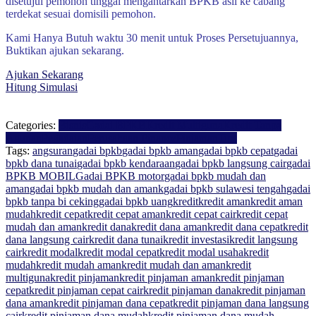
disetujui pemohon tinggal mengantarkan BPKB asli ke cabang
terdekat sesuai domisili pemohon.
Kami Hanya Butuh waktu 30 menit untuk Proses Persetujuannya,
Buktikan ajukan sekarang.
Ajukan Sekarang
Hitung Simulasi
Categories:
Bisnis
Gadai BPKB
Kredit Multiguna
Kredit Tanpa
Agunan
Pegadaian
Perusahaan Finance
Pinjaman
Tips
Tags:
angsuran
gadai bpkb
gadai bpkb aman
gadai bpkb cepat
gadai
bpkb dana tunai
gadai bpkb kendaraan
gadai bpkb langsung cair
gadai
BPKB MOBIL
Gadai BPKB motor
gadai bpkb mudah dan
aman
gadai bpkb mudah dan amank
gadai bpkb sulawesi tengah
gadai
bpkb tanpa bi ceking
gadai bpkb uang
kredit
kredit aman
kredit aman
mudah
kredit cepat
kredit cepat aman
kredit cepat cair
kredit cepat
mudah dan aman
kredit dana
kredit dana aman
kredit dana cepat
kredit
dana langsung cair
kredit dana tunai
kredit investasi
kredit langsung
cair
kredit modal
kredit modal cepat
kredit modal usaha
kredit
mudah
kredit mudah aman
kredit mudah dan aman
kredit
multiguna
kredit pinjaman
kredit pinjaman aman
kredit pinjaman
cepat
kredit pinjaman cepat cair
kredit pinjaman dana
kredit pinjaman
dana aman
kredit pinjaman dana cepat
kredit pinjaman dana langsung
cair
kredit pinjaman dana mudah
kredit pinjaman dana mudah