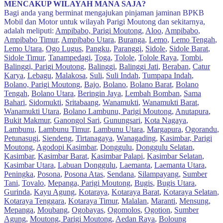
MENCAKUP WILAYAH MANA SAJA?
Bagi anda yang berminat mengajukan pinjaman jaminan BPKB
Mobil dan Motor untuk wilayah Parigi Moutong dan sekitarnya,
adalah meliputi:
Ampibabo, Parigi Moutong
,
Aloo
,
Ampibabo
,
Ampibabo Timur
,
Ampibabo Utara
,
Buranga
,
Lemo
,
Lemo Tengah
,
Lemo Utara
,
Ogo Lugus
,
Pangku
,
Paranggi
,
Sidole
,
Sidole Barat
,
Sidole Timur
,
Tanampedagi
,
Toga
,
Tolole
,
Tolole Raya
,
Tombi
,
Balinggi, Parigi Moutong
,
Balinggi
,
Balinggi Jati
,
Beraban
,
Catur
Karya
,
Lebagu
,
Malakosa
,
Suli
,
Suli Indah
,
Tumpapa Indah
,
Bolano, Parigi Moutong
,
Bajo
,
Bolano
,
Bolano Barat
,
Bolano
Tengah
,
Bolano Utara
,
Beringin Jaya
,
Lembah Bomban
,
Sama
Bahari
,
Sidomukti
,
Sritabaang
,
Wanamukti
,
Wanamukti Barat
,
Wanamukti Utara
,
Bolano Lambunu, Parigi Moutong
,
Anutapura
,
Bukit Makmur
,
Ganongol Sari
,
Gunungsari
,
Kota Nagaya
,
Lambunu
,
Lambunu Timur
,
Lambunu Utara
,
Margapura
,
Ogorandu
,
Petunasugi
,
Siendeng
,
Tirtanagaya
,
Wanagading
,
Kasimbar, Parigi
Moutong
,
Agodopi Kasimbar
,
Donggulu
,
Donggulu Selatan
,
Kasimbar
,
Kasimbar Barat
,
Kasimbar Palapi
,
Kasimbar Selatan
,
Kasimbar Utara
,
Labuan Donggulu
,
Laemanta
,
Laemanta Utara
,
Peningka
,
Posona
,
Posona Atas
,
Sendana
,
Silampayang
,
Sumber
Tani
,
Tovalo
,
Mepanga, Parigi Moutong
,
Bugis
,
Bugis Utara
,
Gurinda
,
Kayu Agung
,
Kotaraya
,
Kotaraya Barat
,
Kotaraya Selatan
,
Kotaraya Tenggara
,
Kotaraya Timur
,
Malalan
,
Maranti
,
Mensung
,
Mepanga
,
Moubang
,
Ogobayas
,
Ogomolos
,
Ogotion
,
Sumber
Agung
,
Moutong, Parigi Moutong
,
Aedan Raya
,
Boloung