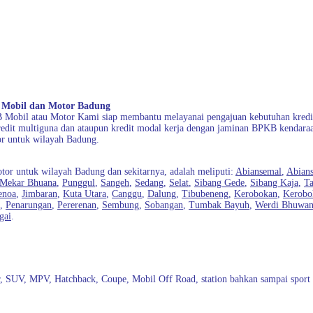
 Mobil dan Motor Badung
 Mobil atau Motor Kami siap membantu melayanai pengajuan kebutuhan kredit
, kredit multiguna dan ataupun kredit modal kerja dengan jaminan BPKB kend
 untuk wilayah Badung.
r untuk wilayah Badung dan sekitarnya, adalah meliputi:
Abiansemal
,
Abian
Mekar Bhuana
,
Punggul
,
Sangeh
,
Sedang
,
Selat
,
Sibang Gede
,
Sibang Kaja
,
T
enoa
,
Jimbaran
,
Kuta Utara
,
Canggu
,
Dalung
,
Tibubeneng
,
Kerobokan
,
Kerobo
,
Penarungan
,
Pererenan
,
Sembung
,
Sobangan
,
Tumbak Bayuh
,
Werdi Bhuwa
gai
.
r, SUV, MPV, Hatchback, Coupe, Mobil Off Road, station bahkan sampai sport 