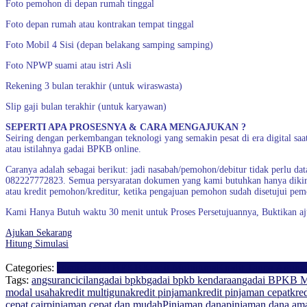
Foto pemohon di depan rumah tinggal
Foto depan rumah atau kontrakan tempat tinggal
Foto Mobil 4 Sisi (depan belakang samping samping)
Foto NPWP suami atau istri Asli
Rekening 3 bulan terakhir (untuk wiraswasta)
Slip gaji bulan terakhir (untuk karyawan)
SEPERTI APA PROSESNYA & CARA MENGAJUKAN ?
Seiring dengan perkembangan teknologi yang semakin pesat di era digital sa
atau istilahnya gadai BPKB online.
Caranya adalah sebagai berikut: jadi nasabah/pemohon/debitur tidak perlu d
082227772823. Semua persyaratan dokumen yang kami butuhkan hanya diki
atau kredit pemohon/kreditur, ketika pengajuan pemohon sudah disetujui pe
Kami Hanya Butuh waktu 30 menit untuk Proses Persetujuannya, Buktikan aj
Ajukan Sekarang
Hitung Simulasi
Categories:
Bisnis
Gadai BPKB
Kredit Multiguna
Kredit Tanpa Aguna
Tags:
angsuran
cicilan
gadai bpkb
gadai bpkb kendaraan
gadai BPKB 
modal usaha
kredit multiguna
kredit pinjaman
kredit pinjaman cepat
kre
cepat cair
pinjaman cepat dan mudah
Pinjaman dana
pinjaman dana am