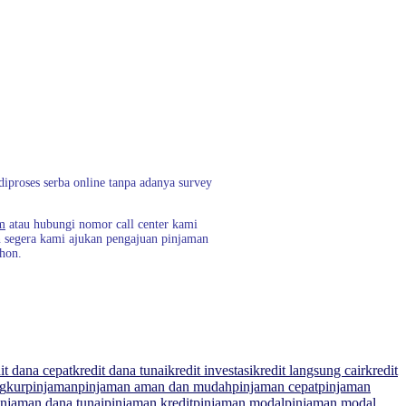
iproses serba online tanpa adanya survey
m
atau hubungi nomor call center kami
n segera kami ajukan pengajuan pinjaman
ohon.
it dana cepat
kredit dana tunai
kredit investasi
kredit langsung cair
kredit
ng
kur
pinjaman
pinjaman aman dan mudah
pinjaman cepat
pinjaman
injaman dana tunai
pinjaman kredit
pinjaman modal
pinjaman modal