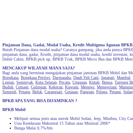
Pinjaman Dana, Gadai, Modal Usaha, Kredit Multiguna Agunan BPKB
Butuh Pinjaman dana modal usaha? Caranya gampang, jika anda punya BPKB
pinjaman dana, gadai, Kredit, pinjaman dana modal usaha, kredit investasi
Duble Cabin, BPKB pick up, BPKB Truk, BPKB Micro Bus dan BPKB Motor
MENCAKUP WILAYAH MANA SAJA?
Bagi anda yang berminat mengajukan pinjaman jaminan BPKB Mobil dan Moto
Bongkasa
,
Bongkasa Pertiwi
,
Darmasaba
,
Dauh Yeh Cani
,
Jagapati
,
Mambal
,
Legian
,
Seminyak
,
Kuta Selatan
,
Pecatu
,
Ungasan
,
Kutuh
,
Benoa
,
Tanjung B
Buduk
,
Cemagi
,
Gulingan
,
Kekeran
,
Kuwum
,
Mengwi
,
Mengwitani
,
Munggu
Sempidi
,
Petang
,
Belok
,
Carangsari
,
Getasan
,
Pangsan
,
Pelaga
,
Petang
,
Sulan
BPKB APA YANG BISA DIJAMINKAN ?
BPKB Mobil
Meliputi semua jenis atau merek Mobil Sedan, Jeep, Minibus, City Ca
Usia Kendaraan Maksimal 15 Tahun atau Minimal 2006*
Bunga Mulai 0,7%/bln