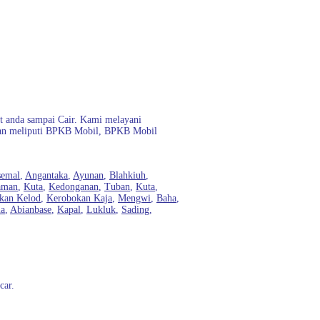
 anda sampai Cair. Kami melayani
araan meliputi BPKB Mobil, BPKB Mobil
semal
,
Angantaka
,
Ayunan
,
Blahkiuh
,
aman
,
Kuta
,
Kedonganan
,
Tuban
,
Kuta
,
kan Kelod
,
Kerobokan Kaja
,
Mengwi
,
Baha
,
na
,
Abianbase
,
Kapal
,
Lukluk
,
Sading
,
car.