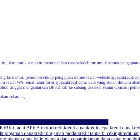
at ini, dan untuk semakin memudahkan nasabah/debitur untuk semua pengajuan d
atang ke kantor, pemohon cukup pengajuan online lewat website
ajukankredit.co
rim lewat WA, email atau form
ajukankredit.com
, data yang sudah dikirim aka
mohon tinggal mengantarkan BPKB asli ke cabang terdekat sesuai domisili pem
ukan sekarang.
n
Pegadaian
Perusahaan Finance
Pinjaman
Uncategorized
MOBIL
Gadai BPKB motor
kredit
kredit aman
kredit cepat
kredit dana
kred
dit pinjaman dana
kredit pinjaman modal
kredit tanpa bi ceking
kredit ua
an
pinjaman dana bali
pinjaman dana cepat
pinjaman dana cepat mudah
p