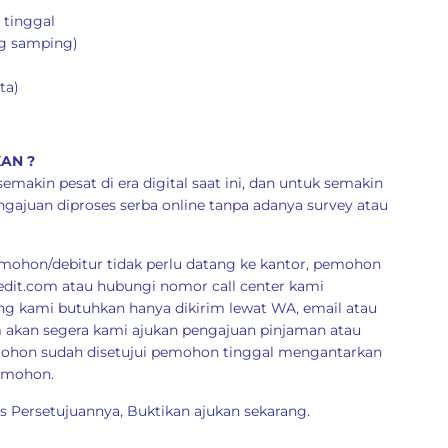
 tinggal
ng samping)
ta)
AN ?
akin pesat di era digital saat ini, dan untuk semakin
juan diproses serba online tanpa adanya survey atau
pemohon/debitur tidak perlu datang ke kantor, pemohon
edit.com
atau hubungi nomor call center kami
g kami butuhkan hanya dikirim lewat WA, email atau
im akan segera kami ajukan pengajuan pinjaman atau
emohon sudah disetujui pemohon tinggal mengantarkan
pemohon.
 Persetujuannya, Buktikan ajukan sekarang.