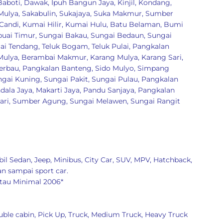
Baboti
,
Dawak
,
Ipuh Bangun Jaya
,
Kinjil
,
Kondang
,
Mulya
,
Sakabulin
,
Sukajaya
,
Suka Makmur
,
Sumber
Candi
,
Kumai Hilir
,
Kumai Hulu
,
Batu Belaman
,
Bumi
buai Timur
,
Sungai Bakau
,
Sungai Bedaun
,
Sungai
ai Tendang
,
Teluk Bogam
,
Teluk Pulai
,
Pangkalan
Mulya
,
Berambai Makmur
,
Karang Mulya
,
Karang Sari
,
Kerbau
,
Pangkalan Banteng
,
Sido Mulyo
,
Simpang
ngai Kuning
,
Sungai Pakit
,
Sungai Pulau
,
Pangkalan
dala Jaya
,
Makarti Jaya
,
Pandu Sanjaya
,
Pangkalan
ari
,
Sumber Agung
,
Sungai Melawen
,
Sungai Rangit
il Sedan, Jeep, Minibus, City Car, SUV, MPV, Hatchback,
an sampai sport car.
tau Minimal 2006*
ble cabin, Pick Up, Truck, Medium Truck, Heavy Truck