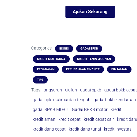
Ajukan Sekarang
Categories:
BISNIS
GADAI BPKB
KREDIT MULTIGUNA
KREDIT TANPA AGUNAN
PEGADAIAN
PERUSAHAAN FINANCE
PINJAMAN
TIPS
Tags:
angsuran
cicilan
gadai bpkb
gadai bpkb cepat
gadai bpkb kalimantan tengah
gadai bpkb kendaraan
gadai BPKB MOBIL
Gadai BPKB motor
kredit
kredit aman
kredit cepat
kredit cepat cair
kredit dan
kredit dana cepat
kredit dana tunai
kredit investasi