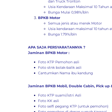
dan Truck Tronton
Usia Kendaraan Maksimal 10 Tahun a
Bunga Mulai 0,98%/bln
BPKB Motor
Semua jenis atau merek Motor
Usia kendaraan maksimal 10 tahun a
Bunga 1.79%/bln
APA SAJA PERSYARATANNYA ?
Jaminan BPKB Motor :
Foto KTP Pemohon asli
Foto stnk bolak-balik asli
Cantumkan Nama ibu kandung
Jaminan BPKB Mobil, Double Cabin, Pick up &
Foto KTP suami/istri Asli
Foto KK asli
Foto selfi pegang KTP (untuk pemohon)
Foto pemohon di depan rumah tinggal