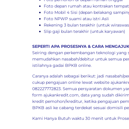
Foto depan rumah atau kontrakan tempat
Foto Mobil 4 Sisi (depan belakang sampi
Foto NPWP suami atau istri Asli
Rekening 3 bulan terakhir (untuk wiraswas
Slip gaji bulan terakhir (untuk karyawan)
SEPERTI APA PROSESNYA & CARA MENGAJUK
Seiring dengan perkembangan teknologi yang sem
memudahkan nasabah/debitur untuk semua penga
istilahnya gadai BPKB online.
Caranya adalah sebagai berikut: jadi nasabah/
cukup pengajuan online lewat website
ajukankr
082227772823. Semua persyaratan dokumen yan
form
ajukankredit.com
, data yang sudah dikir
kredit pemohon/kreditur, ketika pengajuan p
BPKB asli ke cabang terdekat sesuai domisili 
Kami Hanya Butuh waktu 30 menit untuk Proses