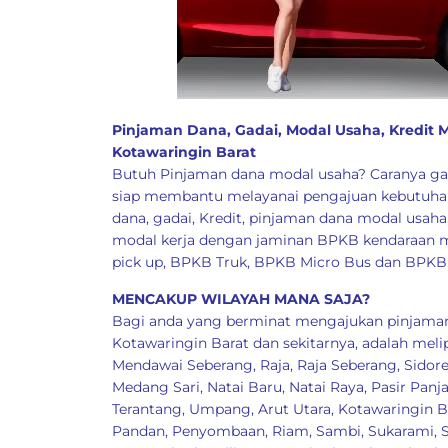
Pinjaman Dana, Gadai, Modal Usaha, Kredit
Kotawaringin Barat
Butuh Pinjaman dana modal usaha? Caranya ga
siap membantu melayanai pengajuan kebutuhan
dana, gadai, Kredit, pinjaman dana modal usaha,
modal kerja dengan jaminan BPKB kendaraan m
pick up, BPKB Truk, BPKB Micro Bus dan BPKB 
MENCAKUP WILAYAH MANA SAJA?
Bagi anda yang berminat mengajukan pinjaman
Kotawaringin Barat dan sekitarnya, adalah meli
Mendawai Seberang
,
Raja
,
Raja Seberang
,
Sidore
Medang Sari
,
Natai Baru
,
Natai Raya
,
Pasir Panj
Terantang
,
Umpang
,
Arut Utara, Kotawaringin B
Pandan
,
Penyombaan
,
Riam
,
Sambi
,
Sukarami
,