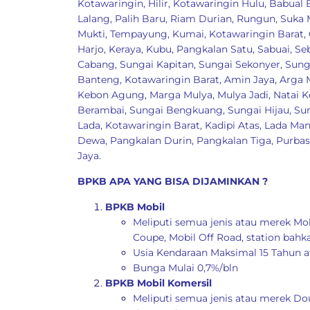
Kotawaringin, Hilir
,
Kotawaringin Hulu
,
Babual 
Lalang
,
Palih Baru
,
Riam Durian
,
Rungun
,
Suka 
Mukti
,
Tempayung
,
Kumai, Kotawaringin Barat
,
Harjo
,
Keraya
,
Kubu
,
Pangkalan Satu
,
Sabuai
,
Se
Cabang
,
Sungai Kapitan
,
Sungai Sekonyer
,
Sung
Banteng, Kotawaringin Barat
,
Amin Jaya
,
Arga 
Kebon Agung
,
Marga Mulya
,
Mulya Jadi
,
Natai 
Berambai
,
Sungai Bengkuang
,
Sungai Hijau
,
Su
Lada, Kotawaringin Barat
,
Kadipi Atas
,
Lada Man
Dewa
,
Pangkalan Durin
,
Pangkalan Tiga
,
Purbas
Jaya
.
BPKB APA YANG BISA DIJAMINKAN ?
BPKB Mobil
Meliputi semua jenis atau merek Mob
Coupe, Mobil Off Road, station bahk
Usia Kendaraan Maksimal 15 Tahun a
Bunga Mulai 0,7%/bln
BPKB Mobil Komersil
Meliputi semua jenis atau merek Dou