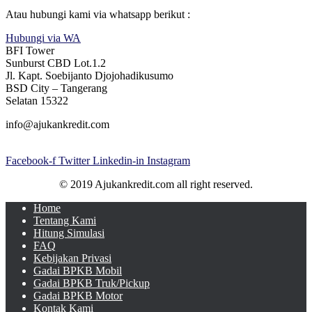
Atau hubungi kami via whatsapp berikut :
Hubungi via WA
BFI Tower
Sunburst CBD Lot.1.2
Jl. Kapt. Soebijanto Djojohadikusumo
BSD City – Tangerang
Selatan 15322
info@ajukankredit.com
Facebook-f
Twitter
Linkedin-in
Instagram
© 2019 Ajukankredit.com all right reserved.
Home
Tentang Kami
Hitung Simulasi
FAQ
Kebijakan Privasi
Gadai BPKB Mobil
Gadai BPKB Truk/Pickup
Gadai BPKB Motor
Kontak Kami