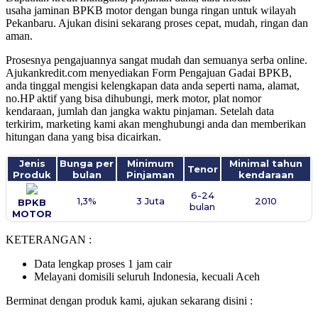
usaha jaminan BPKB motor dengan bunga ringan untuk wilayah
Pekanbaru. Ajukan disini sekarang proses cepat, mudah, ringan dan
aman.
Prosesnya pengajuannya sangat mudah dan semuanya serba online.
Ajukankredit.com menyediakan Form Pengajuan Gadai BPKB,
anda tinggal mengisi kelengkapan data anda seperti nama, alamat,
no.HP aktif yang bisa dihubungi, merk motor, plat nomor
kendaraan, jumlah dan jangka waktu pinjaman. Setelah data
terkirim, marketing kami akan menghubungi anda dan memberikan
hitungan dana yang bisa dicairkan.
Jenis
Bunga per
Minimum
Minimal tahun
Tenor
Produk
bulan
Pinjaman
kendaraan
6-24
1,3%
3 Juta
2010
BPKB
bulan
MOTOR
KETERANGAN :
Data lengkap proses 1 jam cair
Melayani domisili seluruh Indonesia, kecuali Aceh
Berminat dengan produk kami, ajukan sekarang disini :