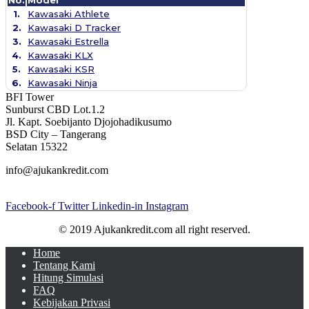
1.
Kawasaki Athlete
2.
Kawasaki D Tracker
3.
Kawasaki Estrella
4.
Kawasaki KLX
5.
Kawasaki KSR
6.
Kawasaki Ninja
BFI Tower
Sunburst CBD Lot.1.2
Jl. Kapt. Soebijanto Djojohadikusumo
BSD City – Tangerang
Selatan 15322
info@ajukankredit.com
Facebook-f
Twitter
Linkedin-in
Instagram
© 2019 Ajukankredit.com all right reserved.
Home
Tentang Kami
Hitung Simulasi
FAQ
Kebijakan Privasi