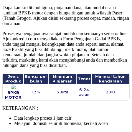
Dapatkan kredit multiguna, pinjaman dana, atau modal usaha
jaminan BPKB motor dengan bunga ringan untuk wilayah Paser
(Tanah Grogot). Ajukan disini sekarang proses cepat, mudah, ringan
dan aman.
Prosesnya pengajuannya sangat mudah dan semuanya serba online.
Ajukankredit.com menyediakan Form Pengajuan Gadai BPKB,
anda tinggal mengisi kelengkapan data anda seperti nama, alamat,
no.HP aktif yang bisa dihubungi, merk motor, plat nomor
kendaraan, jumlah dan jangka waktu pinjaman. Setelah data
terkirim, marketing kami akan menghubungi anda dan memberikan
hitungan dana yang bisa dicairkan.
Jenis
Bunga per
Minimum
Minimal tahun
Tenor
Produk
bulan
Pinjaman
kendaraan
6-24
1,3%
3 Juta
2010
BPKB
bulan
MOTOR
KETERANGAN :
Data lengkap proses 1 jam cair
Melayani domisili seluruh Indonesia, kecuali Aceh