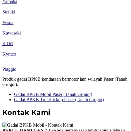
Yamaha
Suzuki
Vespa
Kawasaki
KTM
Kymco
Piaggio
Produk gadai BPKB kendaraan bermotor lain wilayah Paser (Tanah
Grogot):
Gadai BPKB Mobil Paser (Tanah Grogot)
Gadai BPKB Truk/Pickup Paser (Tanah Grogot)
Kontak Kami
PERLU BANTUAN ?
Jika ada pertanyaaan lebih lanjut silahkan