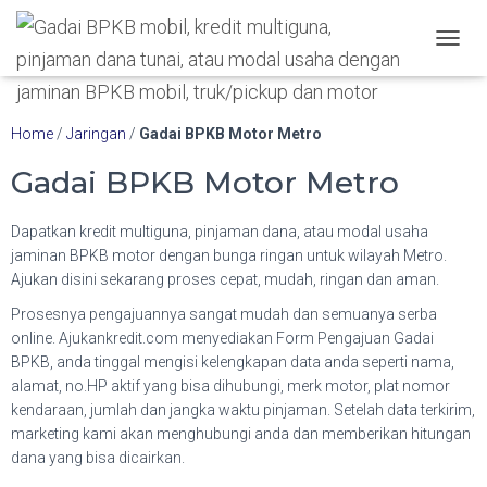
Hubungi WA Kami
T
O
G
G
Home
/
Jaringan
/
Gadai BPKB Motor Metro
L
E
Gadai BPKB Motor Metro
N
A
V
Dapatkan kredit multiguna, pinjaman dana, atau modal usaha
I
jaminan BPKB motor dengan bunga ringan untuk wilayah Metro.
G
Ajukan disini sekarang proses cepat, mudah, ringan dan aman.
A
T
Prosesnya pengajuannya sangat mudah dan semuanya serba
I
online. Ajukankredit.com menyediakan Form Pengajuan Gadai
O
BPKB, anda tinggal mengisi kelengkapan data anda seperti nama,
N
alamat, no.HP aktif yang bisa dihubungi, merk motor, plat nomor
kendaraan, jumlah dan jangka waktu pinjaman. Setelah data terkirim,
marketing kami akan menghubungi anda dan memberikan hitungan
dana yang bisa dicairkan.