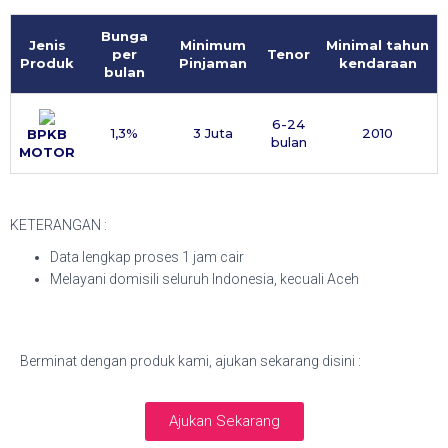
Bunga
Jenis
Minimum
Minimal tahun
per
Tenor
Produk
Pinjaman
kendaraan
bulan
6-24
1,3%
3 Juta
2010
BPKB
bulan
MOTOR
KETERANGAN :
Data lengkap proses 1 jam cair
Melayani domisili seluruh Indonesia, kecuali Aceh
Berminat dengan produk kami, ajukan sekarang disini :
Ajukan Sekarang