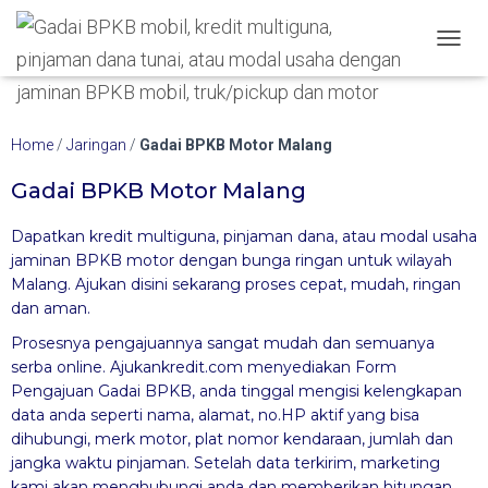
Hubungi WA Kami
TOGGL
Home
/
Jaringan
/
Gadai BPKB Motor Malang
Gadai BPKB Motor Malang
Dapatkan kredit multiguna, pinjaman dana, atau modal usaha
jaminan BPKB motor dengan bunga ringan untuk wilayah
Malang. Ajukan disini sekarang proses cepat, mudah, ringan
dan aman.
Prosesnya pengajuannya sangat mudah dan semuanya
serba online. Ajukankredit.com menyediakan Form
Pengajuan Gadai BPKB, anda tinggal mengisi kelengkapan
data anda
seperti nama, alamat, no.HP aktif yang bisa
dihubungi, merk motor, plat nomor kendaraan, jumlah dan
jangka waktu pinjaman. Setelah data terkirim, marketing
kami akan
menghubungi anda dan memberikan hitungan