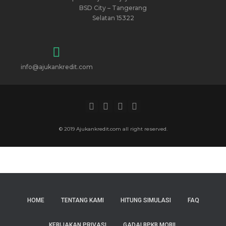
BSD City – Tangerang
Selatan 15322
info@ajukankredit.com
© 2019 Ajukankredit.com all right reserved.
HOME
TENTANG KAMI
HITUNG SIMULASI
FAQ
KEBIJAKAN PRIVASI
GADAI BPKB MOBIL