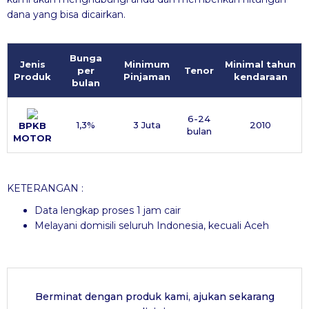
dana yang bisa dicairkan.
Bunga
Jenis
Minimum
Minimal tahun
per
Tenor
Produk
Pinjaman
kendaraan
bulan
6-24
1,3%
3 Juta
2010
BPKB
bulan
MOTOR
KETERANGAN :
Data lengkap proses 1 jam cair
Melayani domisili seluruh Indonesia, kecuali Aceh
Berminat dengan produk kami, ajukan sekarang