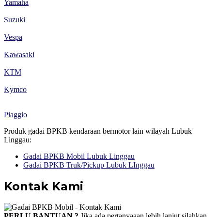
Yamaha
Suzuki
Vespa
Kawasaki
KTM
Kymco
Piaggio
Produk gadai BPKB kendaraan bermotor lain wilayah Lubuk
Linggau:
Gadai BPKB Mobil Lubuk Linggau
Gadai BPKB Truk/Pickup Lubuk LInggau
Kontak Kami
PERLU BANTUAN ?
Jika ada pertanyaaan lebih lanjut silahkan