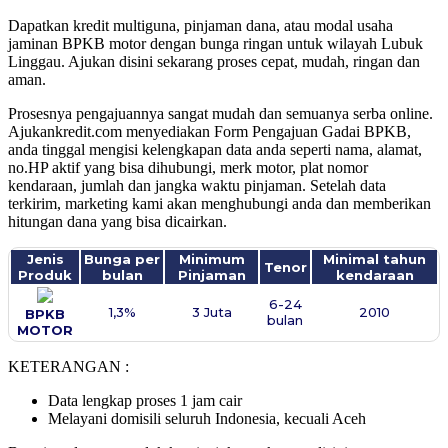
Dapatkan kredit multiguna, pinjaman dana, atau modal usaha
jaminan BPKB motor dengan bunga ringan untuk wilayah Lubuk
Linggau. Ajukan disini sekarang proses cepat, mudah, ringan dan
aman.
Prosesnya pengajuannya sangat mudah dan semuanya serba online.
Ajukankredit.com menyediakan Form Pengajuan Gadai BPKB,
anda tinggal mengisi kelengkapan data anda seperti nama, alamat,
no.HP aktif yang bisa dihubungi, merk motor, plat nomor
kendaraan, jumlah dan jangka waktu pinjaman. Setelah data
terkirim, marketing kami akan menghubungi anda dan memberikan
hitungan dana yang bisa dicairkan.
Jenis
Bunga per
Minimum
Minimal tahun
Tenor
Produk
bulan
Pinjaman
kendaraan
6-24
1,3%
3 Juta
2010
BPKB
bulan
MOTOR
KETERANGAN :
Data lengkap proses 1 jam cair
Melayani domisili seluruh Indonesia, kecuali Aceh