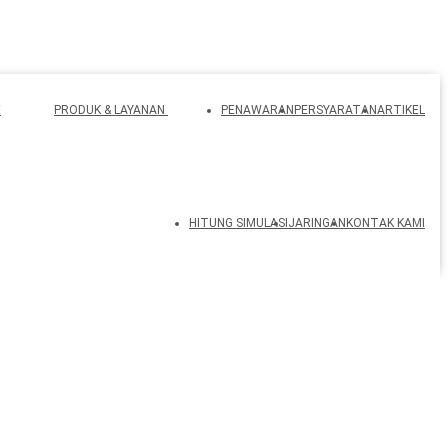
E
PRODUK & LAYANAN
PENAWARAN
PERSYARATAN
ARTIKEL
HITUNG SIMULASI
JARINGAN
KONTAK KAMI