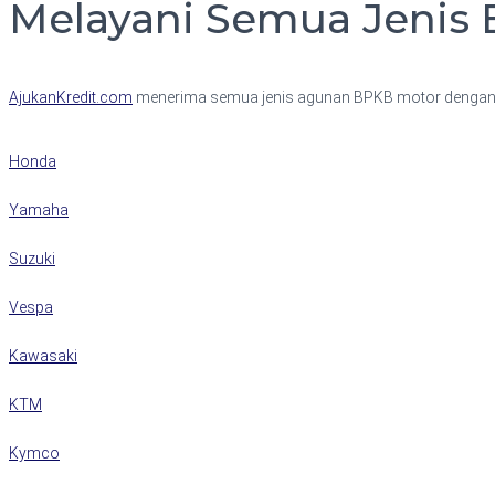
Melayani Semua Jenis
AjukanKredit.com
menerima semua jenis agunan BPKB motor dengan m
Honda
Yamaha
Suzuki
Vespa
Kawasaki
KTM
Kymco