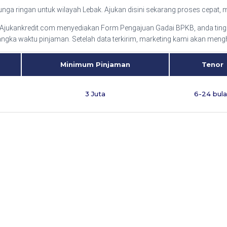
ga ringan untuk wilayah Lebak. Ajukan disini sekarang proses cepat, 
ukankredit.com menyediakan Form Pengajuan Gadai BPKB, anda tinggal
jangka waktu pinjaman. Setelah data terkirim, marketing kami akan men
Minimum Pinjaman
Tenor
3 Juta
6-24 bul