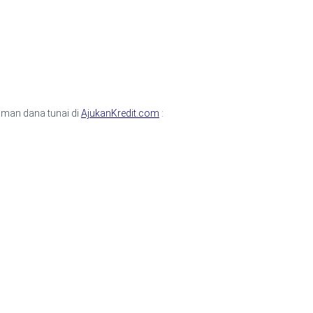
aman dana tunai di
AjukanKredit.com
: