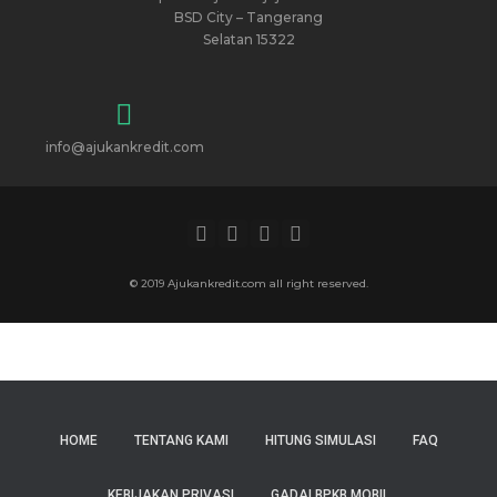
BSD City – Tangerang
Selatan 15322
info@ajukankredit.com
© 2019 Ajukankredit.com all right reserved.
HOME
TENTANG KAMI
HITUNG SIMULASI
FAQ
KEBIJAKAN PRIVASI
GADAI BPKB MOBIL