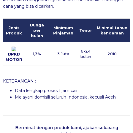
dana yang bisa dicairkan.
Bunga
Jenis
Minimum
Minimal tahun
per
Tenor
Produk
Pinjaman
kendaraan
bulan
6-24
1,3%
3 Juta
2010
BPKB
bulan
MOTOR
KETERANGAN :
Data lengkap proses 1 jam cair
Melayani domisili seluruh Indonesia, kecuali Aceh
Berminat dengan produk kami, ajukan sekarang