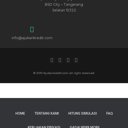
BSD City – Tangerang
Selatan 15322
info@ajukankredit.com
© 2019 Ajukankredit.com all right reserved.
HOME
TENTANG KAMI
HITUNG SIMULASI
FAQ
KEBIJAKAN PRIVASI
GADAI BPKB MOBIL