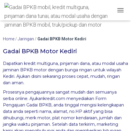
Hubungi WA Kami
TOGGL
Home
/
Jaringan
/
Gadai BPKB Motor Kediri
Gadai BPKB Motor Kediri
Dapatkan kredit multiguna, pinjaman dana, atau modal usaha
jaminan BPKB motor dengan bunga ringan untuk wilayah
Kediri. Ajukan disini sekarang proses cepat, mudah, ringan
dan aman.
Prosesnya pengajuannya sangat mudah dan semuanya
serba online. Ajukankredit.com menyediakan Form
Pengajuan Gadai BPKB, anda tinggal mengisi kelengkapan
data anda
seperti nama, alamat, no.HP aktif yang bisa
dihubungi, merk motor, plat nomor kendaraan, jumlah dan
jangka waktu pinjaman. Setelah data terkirim, marketing
kami akan
menghubungi anda dan memberikan hitungan