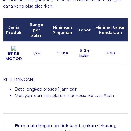
dana yang bisa dicairkan.
Bunga
Jenis
Minimum
Minimal tahun
per
Tenor
Produk
Pinjaman
kendaraan
bulan
6-24
1,3%
3 Juta
2010
BPKB
bulan
MOTOR
KETERANGAN :
Data lengkap proses 1 jam cair
Melayani domisili seluruh Indonesia, kecuali Aceh
Berminat dengan produk kami, ajukan sekarang