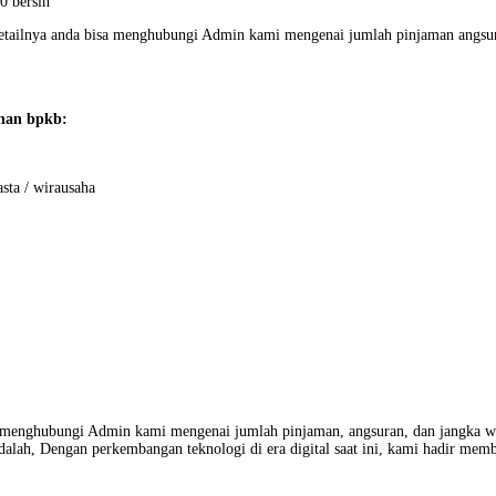
0 bersih
ih detailnya anda bisa menghubungi Admin kami mengenai jumlah pinjaman angs
inan bpkb:
ta / wirausaha
sa menghubungi Admin kami mengenai jumlah pinjaman, angsuran, dan jangka w
lah, Dengan perkembangan teknologi di era digital saat ini, kami hadir mem