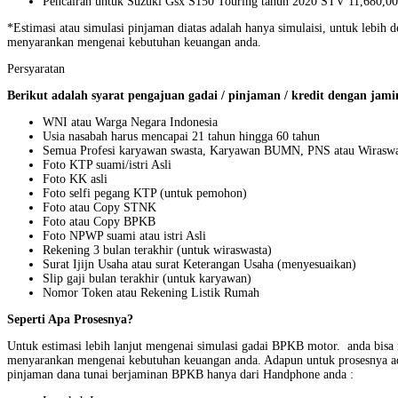
Pencairan untuk Suzuki Gsx S150 Touring tahun 2020 STV 11,680,00
*Estimasi atau simulasi pinjaman diatas adalah hanya simulaisi, untuk leb
menyarankan mengenai kebutuhan keuangan anda.
Persyaratan
Berikut adalah syarat pengajuan gadai / pinjaman / kredit dengan jam
WNI atau Warga Negara Indonesia
Usia nasabah harus mencapai 21 tahun hingga 60 tahun
Semua Profesi karyawan swasta, Karyawan BUMN, PNS atau Wiraswas
Foto KTP suami/istri Asli
Foto KK asli
Foto selfi pegang KTP (untuk pemohon)
Foto atau Copy STNK
Foto atau Copy BPKB
Foto NPWP suami atau istri Asli
Rekening 3 bulan terakhir (untuk wiraswasta)
Surat Ijijn Usaha atau surat Keterangan Usaha (menyesuaikan)
Slip gaji bulan terakhir (untuk karyawan)
Nomor Token atau Rekening Listik Rumah
Seperti Apa Prosesnya?
Untuk estimasi lebih lanjut mengenai simulasi gadai BPKB motor. anda bi
menyarankan mengenai kebutuhan keuangan anda. Adapun untuk prosesnya ada
pinjaman dana tunai berjaminan BPKB hanya dari Handphone anda :