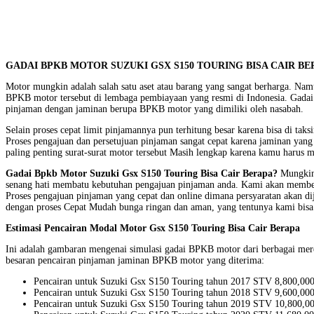
GADAI BPKB MOTOR SUZUKI GSX S150 TOURING BISA CAIR BER
Motor mungkin adalah salah satu aset atau barang yang sangat berharga. Nam
BPKB motor tersebut di lembaga pembiayaan yang resmi di Indonesia. Gadai
pinjaman dengan jaminan berupa BPKB motor yang dimiliki oleh nasabah.
Selain proses cepat limit pinjamannya pun terhitung besar karena bisa di ta
Proses pengajuan dan persetujuan pinjaman sangat cepat karena jaminan yan
paling penting surat-surat motor tersebut Masih lengkap karena kamu har
Gadai Bpkb Motor Suzuki Gsx S150 Touring Bisa Cair Berapa?
Mungkin 
senang hati membatu kebutuhan pengajuan pinjaman anda. Kami akan member
Proses pengajuan pinjaman yang cepat dan online dimana persyaratan akan dij
dengan proses Cepat Mudah bunga ringan dan aman, yang tentunya kami bisa 
Estimasi Pencairan Modal Motor Gsx S150 Touring Bisa Cair Berapa
Ini adalah gambaran mengenai simulasi gadai BPKB motor dari berbagai mer
besaran pencairan pinjaman jaminan BPKB motor yang diterima:
Pencairan untuk Suzuki Gsx S150 Touring tahun 2017 STV 8,800,000
Pencairan untuk Suzuki Gsx S150 Touring tahun 2018 STV 9,600,000
Pencairan untuk Suzuki Gsx S150 Touring tahun 2019 STV 10,800,00