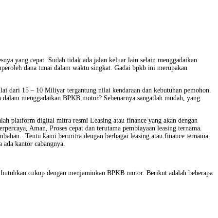
nya yang cepat. Sudah tidak ada jalan keluar lain selain menggadaikan
peroleh dana tunai dalam waktu singkat. Gadai bpkb ini merupakan
ulai dari 15 – 10 Miliyar tergantung nilai kendaraan dan kebutuhan pemohon.
kukan dalam menggadaikan BPKB motor? Sebenarnya sangatlah mudah, yang
lah platform digital mitra resmi Leasing atau finance yang akan dengan
percaya, Aman, Proses cepat dan terutama pembiayaan leasing ternama.
tambahan. Tentu kami bermitra dengan berbagai leasing atau finance ternama
a ada kantor cabangnya.
ta butuhkan cukup dengan menjaminkan BPKB motor. Berikut adalah beberapa