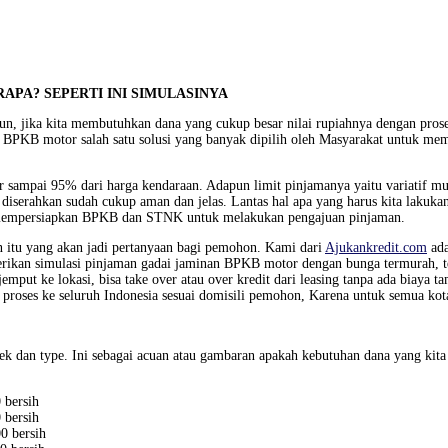
APA? SEPERTI INI SIMULASINYA
un, jika kita membutuhkan dana yang cukup besar nilai rupiahnya dengan proses
 BPKB motor salah satu solusi yang banyak dipilih oleh Masyarakat untuk mem
ksir sampai 95% dari harga kendaraan. Adapun limit pinjamanya yaitu variatif m
g diserahkan sudah cukup aman dan jelas. Lantas hal apa yang harus kita la
us mempersiapkan BPKB dan STNK untuk melakukan pengajuan pinjaman.
itu yang akan jadi pertanyaan bagi pemohon. Kami dari
Ajukankredit.com
ada
ikan simulasi pinjaman gadai jaminan BPKB motor dengan bunga termurah, ter
emput ke lokasi, bisa take over atau over kredit dari leasing tanpa ada biaya 
proses ke seluruh Indonesia sesuai domisili pemohon, Karena untuk semua kot
ek dan type. Ini sebagai acuan atau gambaran apakah kebutuhan dana yang ki
 bersih
 bersih
0 bersih