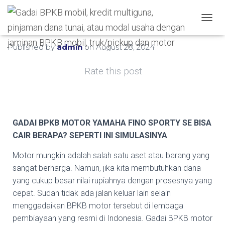
Hubungi WA Kami
TOGGL
Published by
admin
on
August 28, 2024
Rate this post
GADAI BPKB MOTOR YAMAHA FINO SPORTY SE BISA
CAIR BERAPA? SEPERTI INI SIMULASINYA
Motor mungkin adalah salah satu aset atau barang yang
sangat berharga. Namun, jika kita membutuhkan dana
yang cukup besar nilai rupiahnya dengan prosesnya yang
cepat. Sudah tidak ada jalan keluar lain selain
menggadaikan BPKB motor tersebut di lembaga
pembiayaan yang resmi di Indonesia. Gadai BPKB motor