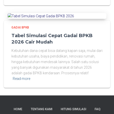
GADAI BPKB
Tabel Simulasi Cepat Gadai BPKB
2026 Cair Mudah
Kebutuhan dana cepat bisa datang kapan saja, mulai dari
kebutuhan usaha, biaya pendidikan, renovasi rumah,
hingga kebutuhan mendesak lainnya. Salah satu solusi
yang banyak digunakan masyarakat di tahun 2026
adalah gadai BPKB kendaraan. Prosesnya relatif
Read more
HOME
TENTANG KAMI
HITUNG SIMULASI
FAQ