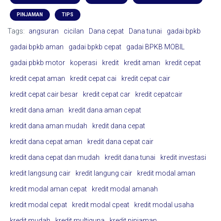
PINJAMAN
TIPS
Tags:
angsuran
cicilan
Dana cepat
Dana tunai
gadai bpkb
gadai bpkb aman
gadai bpkb cepat
gadai BPKB MOBIL
gadai pbkb motor
koperasi
kredit
kredit aman
kredit cepat
kredit cepat aman
kredit cepat cai
kredit cepat cair
kredit cepat cair besar
kredit cepat car
kredit cepatcair
kredit dana aman
kredit dana aman cepat
kredit dana aman mudah
kredit dana cepat
kredit dana cepat aman
kredit dana cepat cair
kredit dana cepat dan mudah
kredit dana tunai
kredit investasi
kredit langsung cair
kredit langung cair
kredit modal aman
kredit modal aman cepat
kredit modal amanah
kredit modal cepat
kredit modal cpeat
kredit modal usaha
kredit mudah
kredit multiguna
kredit pinjaman