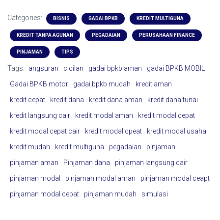
Categories:
BISNIS
GADAI BPKB
KREDIT MULTIGUNA
KREDIT TANPA AGUNAN
PEGADAIAN
PERUSAHAAN FINANCE
PINJAMAN
TIPS
Tags:
angsuran
cicilan
gadai bpkb aman
gadai BPKB MOBIL
Gadai BPKB motor
gadai bpkb mudah
kredit aman
kredit cepat
kredit dana
kredit dana aman
kredit dana tunai
kredit langsung cair
kredit modal aman
kredit modal cepat
kredit modal cepat cair
kredit modal cpeat
kredit modal usaha
kredit mudah
kredit multiguna
pegadaian
pinjaman
pinjaman aman
Pinjaman dana
pinjaman langsung cair
pinjaman modal
pinjaman modal aman
pinjaman modal ceapt
pinjaman modal cepat
pinjaman mudah
simulasi