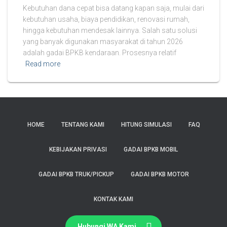
Kebutuhan dana cepat bisa datang kapan saja, mulai dari
kebutuhan usaha, biaya pendidikan, renovasi rumah,
hingga kebutuhan mendesak lainnya. Salah satu solusi
yang banyak digunakan masyarakat di tahun 2026
adalah gadai BPKB kendaraan. Prosesnya relatif
Read more
HOME
TENTANG KAMI
HITUNG SIMULASI
FAQ
KEBIJAKAN PRIVASI
GADAI BPKB MOBIL
GADAI BPKB TRUK/PICKUP
GADAI BPKB MOTOR
KONTAK KAMI
Hubungi WA Kami