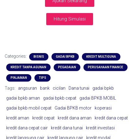
Ajukan Sekarang
Hitung Simulasi
Categories:
BISNIS
GADAI BPKB
KREDIT MULTIGUNA
KREDIT TANPA AGUNAN
PEGADAIAN
PERUSAHAAN FINANCE
PINJAMAN
TIPS
Tags:
angsuran
bank
cicilan
Dana tunai
gadai bpkb
gadai bpkb aman
gadai bpkb cepat
gadai BPKB MOBIL
gadai bpkb mobil cepat
Gadai BPKB motor
koperasi
kredit aman
kredit cepat
kredit dana aman
kredit dana cepat
kredit dana cepat cair
kredit dana tunai
kredit investasi
kredit langsung cair
kredit langung cair
kredit modal