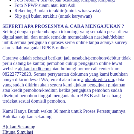
Foto NPWP suami atau istri Asli
Rekening 3 bulan terakhir (untuk wiraswasta)
Slip gaji bulan terakhir (untuk karyawan)
SEPERTI APA PROSESNYA & CARA MENGAJUKAN ?
Seiring dengan perkembangan teknologi yang semakin pesat di era
digital saat ini, dan untuk semakin memudahkan nasabah/debitur
untuk semua pengajuan diproses serba online tanpa adanya survey
atau istilahnya gadai BPKB online.
Caranya adalah sebagai berikut: jadi nasabah/pemohon/debitur tidak
perlu datang ke kantor, pemohon cukup pengajuan online lewat
website
ajukankredit.com
atau hubungi nomor call center kami
082227772823. Semua persyaratan dokumen yang kami butuhkan
hanya dikirim lewat WA, email atau form
ajukankredit.com
, data
yang sudah dikirim akan segera kami ajukan pengajuan pinjaman
atau kredit pemohon/kreditur, ketika pengajuan pemohon sudah
disetujui pemohon tinggal mengantarkan BPKB asli ke cabang
terdekat sesuai domisili pemohon.
Kami Hanya Butuh waktu 30 menit untuk Proses Persetujuannya,
Buktikan ajukan sekarang.
Ajukan Sekarang
Hitung Simulasi