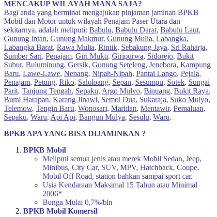
MENCAKUP WILAYAH MANA SAJA?
Bagi anda yang berminat mengajukan pinjaman jaminan BPKB
Mobil dan Motor untuk wilayah Penajam Paser Utara dan
sekitarnya, adalah meliputi:
Babulu
,
Babulu Darat
,
Babulu Laut
,
Gunung Intan
,
Gunung Makmur
,
Gunung Mulia
,
Labangka
,
Labangka Barat
,
Rawa Mulia
,
Rintik
,
Sebakung Jaya
,
Sri Raharja
,
Sumber Sari
,
Penajam
,
Giri Mukti
,
Giripurwa
,
Sidorejo
,
Bukit
Subur
,
Buluminung
,
Gersik
,
Gunung Seteleng
,
Jenebora
,
Kampung
Baru
,
Lawe-Lawe
,
Nenang
,
Nipah-Nipah
,
Pantai Lango
,
Pejala
,
Penajam
,
Petung
,
Riko
,
Saloloang
,
Sepan
,
Sesumpu
,
Sotek
,
Sungai
Parit
,
Tanjung Tengah
,
Sepaku
,
Argo Mulyo
,
Binuang
,
Bukit Raya
,
Bumi Harapan
,
Karang Jinawi
,
Semoi Dua
,
Sukaraja
,
Suko Mulyo
,
Telemow
,
Tengin Baru
,
Wonosari
,
Maridan
,
Mentawir
,
Pemaluan
,
Sepaku
,
Waru
,
Api Api
,
Bangun Mulya
,
Sesulu
,
Waru
.
BPKB APA YANG BISA DIJAMINKAN ?
BPKB Mobil
Meliputi semua jenis atau merek Mobil Sedan, Jeep,
Minibus, City Car, SUV, MPV, Hatchback, Coupe,
Mobil Off Road, station bahkan sampai sport car.
Usia Kendaraan Maksimal 15 Tahun atau Minimal
2006*
Bunga Mulai 0,7%/bln
BPKB Mobil Komersil