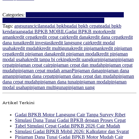
Categories:
Bisnis
Gadai BPKB
Kredit Multiguna
Kredit Tanpa
Agunan
Pegadaian
Perusahaan Finance
Pinjaman
Tips
Tags:
angsuran
cicilan
gadai bpkb
gadai bpkb cepat
gadai bpkb
kendaraan
gadai BPKB MOBIL
Gadai BPKB motor
kredit
aman
kredit cepat
kredit cepat cair
kredit dana
kredit dana cepat
kredit
dana tunai
kredit investasi
kredit langsung cair
kredit modal
usaha
kredit mudah
kredit multiguna
kredit pinjaman
kredit pinjaman
cepat
kredit pinjaman dana
kredit pinjaman modal
kredit pinjaman
modal usaha
kredit tanpa bi ceking
kredit uang
kur
pinjaman
pinjaman
cepat
pinjaman cepat cair
pinjaman cepat dan mudah
pinjaman cepat
mudah
pinjaman cepat mudah aman
Pinjaman dana
pinjaman dana
aman
pinjaman dana cepat
pinjaman dana cepat dan mudah
pinjaman
dana cepat mudah
pinjaman dana tunai
pinjaman modal
pinjaman
modal usaha
pinjaman multiguna
pinjaman uang
Artikel Terkini
Gadai BPKB Motor Langsung Cair Tanpa Survey Ribet
Simulasi Dana Tunai Gadai BPKB dengan Proses Cepat
Tabel Simulasi Cepat Gadai BPKB 2026 Cair Mudah
Simulasi Gadai BPKB Mobil 2026: Kalkulator dan Syarat
Pinjaman Dana Tunai Gadai BPKB Motor Mudah Cair