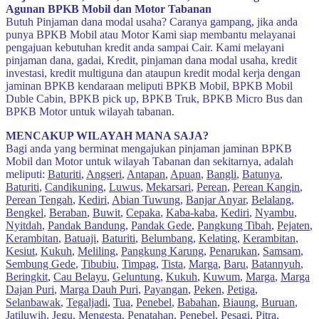
Agunan BPKB Mobil dan Motor Tabanan
Butuh Pinjaman dana modal usaha? Caranya gampang, jika anda
punya BPKB Mobil atau Motor Kami siap membantu melayanai
pengajuan kebutuhan kredit anda sampai Cair. Kami melayani
pinjaman dana, gadai, Kredit, pinjaman dana modal usaha, kredit
investasi, kredit multiguna dan ataupun kredit modal kerja dengan
jaminan BPKB kendaraan meliputi BPKB Mobil, BPKB Mobil
Duble Cabin, BPKB pick up, BPKB Truk, BPKB Micro Bus dan
BPKB Motor untuk wilayah tabanan.
MENCAKUP WILAYAH MANA SAJA?
Bagi anda yang berminat mengajukan pinjaman jaminan BPKB
Mobil dan Motor untuk wilayah Tabanan dan sekitarnya, adalah
meliputi:
Baturiti
,
Angseri
,
Antapan
,
Apuan
,
Bangli
,
Batunya
,
Baturiti
,
Candikuning
,
Luwus
,
Mekarsari
,
Perean
,
Perean Kangin
,
Perean Tengah
,
Kediri
,
Abian Tuwung
,
Banjar Anyar
,
Belalang
,
Bengkel
,
Beraban
,
Buwit
,
Cepaka
,
Kaba-kaba
,
Kediri
,
Nyambu
,
Nyitdah
,
Pandak Bandung
,
Pandak Gede
,
Pangkung Tibah
,
Pejaten
,
Kerambitan
,
Batuaji
,
Baturiti
,
Belumbang
,
Kelating
,
Kerambitan
,
Kesiut
,
Kukuh
,
Meliling
,
Pangkung Karung
,
Penarukan
,
Samsam
,
Sembung Gede
,
Tibubiu
,
Timpag
,
Tista
,
Marga
,
Baru
,
Batannyuh
,
Beringkit
,
Cau Belayu
,
Geluntung
,
Kukuh
,
Kuwum
,
Marga
,
Marga
Dajan Puri
,
Marga Dauh Puri
,
Payangan
,
Peken
,
Petiga
,
Selanbawak
,
Tegaljadi
,
Tua
,
Penebel
,
Babahan
,
Biaung
,
Buruan
,
Jatiluwih
,
Jegu
,
Mengesta
,
Penatahan
,
Penebel
,
Pesagi
,
Pitra
,