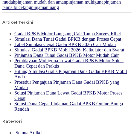
mudah
pinjaman mudah dan aman
pinjaman multiguna
pinjaman
tanpa bi ceking
pinjaman uang
Artikel Terkini
Gadai BPKB Motor Langsung Cair Tanpa Survey Ribet
Simulasi Dana Tunai Gadai BPKB dengan Proses Cepat
Tabel Simulasi Cepat Gadai BPKB 2026 Cair Mudah
Simulasi Gadai BPKB Mobil 2026: Kalkulator dan Syarat
Pinjaman Dana Tunai Gadai BPKB Motor Mudah Cair
Pembiayaan Multiguna Lewat Gadai BPKB Motor Solusi
Dana Cepat dan Praktis
Hitung Simulasi Gratis Pinjaman Dana Gadai BPKB Mobil
Anda
Prosedur Pengajuan Pinjaman Dana Gadai BPKB yang
Mudah
Solusi Pinjaman Dana Lewat Gadai BPKB Motor Proses
Cepat
Solusi Dana Cepat Pinjaman Gadai BPKB Online Bunga
Rendah
Kategori
Semua Artikel