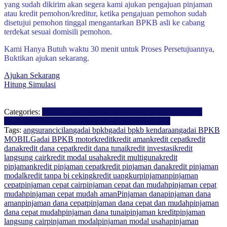
yang sudah dikirim akan segera kami ajukan pengajuan pinjaman
atau kredit pemohon/kreditur, ketika pengajuan pemohon sudah
disetujui pemohon tinggal mengantarkan BPKB asli ke cabang
terdekat sesuai domisili pemohon.
Kami Hanya Butuh waktu 30 menit untuk Proses Persetujuannya,
Buktikan ajukan sekarang.
Ajukan Sekarang
Hitung Simulasi
Categories:
Bisnis
Gadai BPKB
Kredit Multiguna
Kredit Tanpa
Agunan
Pegadaian
Perusahaan Finance
Pinjaman
Tips
Tags:
angsuran
cicilan
gadai bpkb
gadai bpkb kendaraan
gadai BPKB
MOBIL
Gadai BPKB motor
kredit
kredit aman
kredit cepat
kredit
dana
kredit dana cepat
kredit dana tunai
kredit investasi
kredit
langsung cair
kredit modal usaha
kredit multiguna
kredit
pinjaman
kredit pinjaman cepat
kredit pinjaman dana
kredit pinjaman
modal
kredit tanpa bi ceking
kredit uang
kur
pinjaman
pinjaman
cepat
pinjaman cepat cair
pinjaman cepat dan mudah
pinjaman cepat
mudah
pinjaman cepat mudah aman
Pinjaman dana
pinjaman dana
aman
pinjaman dana cepat
pinjaman dana cepat dan mudah
pinjaman
dana cepat mudah
pinjaman dana tunai
pinjaman kredit
pinjaman
langsung cair
pinjaman modal
pinjaman modal usaha
pinjaman