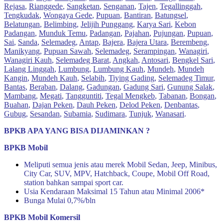
Rejasa
,
Rianggede
,
Sangketan
,
Senganan
,
Tajen
,
Tegallinggah
,
Tengkudak
,
Wongaya Gede
,
Pupuan
,
Bantiran
,
Batungsel
,
Belatungan
,
Belimbing
,
Jelijih Punggang
,
Karya Sari
,
Kebon
Padangan
,
Munduk Temu
,
Padangan
,
Pajahan
,
Pujungan
,
Pupuan
,
Sai
,
Sanda
,
Selemadeg
,
Antap
,
Bajera
,
Bajera Utara
,
Berembeng
,
Manikyang
,
Pupuan Sawah
,
Selemadeg
,
Serampingan
,
Wanagiri
,
Wanagiri Kauh
,
Selemadeg Barat
,
Angkah
,
Antosari
,
Bengkel Sari
,
Lalang Linggah
,
Lumbung
,
Lumbung Kauh
,
Mundeh
,
Mundeh
Kangin
,
Mundeh Kauh
,
Selabih
,
Tiying Gading
,
Selemadeg Timur
,
Bantas
,
Beraban
,
Dalang
,
Gadungan
,
Gadung Sari
,
Gunung Salak
,
Mambang
,
Megati
,
Tangguntiti
,
Tegal Mengkeb
,
Tabanan
,
Bongan
,
Buahan
,
Dajan Peken
,
Dauh Peken
,
Delod Peken
,
Denbantas
,
Gubug
,
Sesandan
,
Subamia
,
Sudimara
,
Tunjuk
,
Wanasari
.
BPKB APA YANG BISA DIJAMINKAN ?
BPKB Mobil
Meliputi semua jenis atau merek Mobil Sedan, Jeep, Minibus,
City Car, SUV, MPV, Hatchback, Coupe, Mobil Off Road,
station bahkan sampai sport car.
Usia Kendaraan Maksimal 15 Tahun atau Minimal 2006*
Bunga Mulai 0,7%/bln
BPKB Mobil Komersil