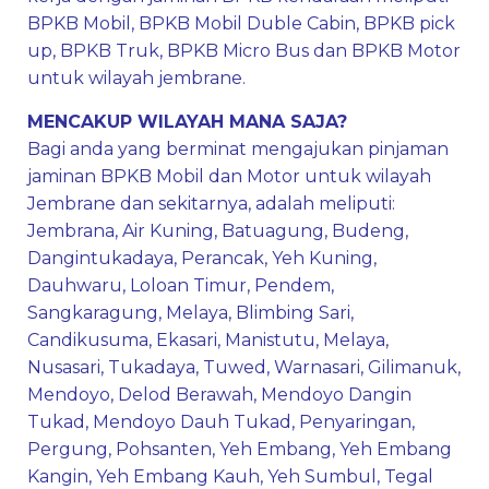
BPKB Mobil, BPKB Mobil Duble Cabin, BPKB pick
up, BPKB Truk, BPKB Micro Bus dan BPKB Motor
untuk wilayah jembrane.
MENCAKUP WILAYAH MANA SAJA?
Bagi anda yang berminat mengajukan pinjaman
jaminan BPKB Mobil dan Motor untuk wilayah
Jembrane dan sekitarnya, adalah meliputi:
Jembrana
,
Air Kuning
,
Batuagung
,
Budeng
,
Dangintukadaya
,
Perancak
,
Yeh Kuning
,
Dauhwaru
,
Loloan Timur
,
Pendem
,
Sangkaragung
,
Melaya
,
Blimbing Sari
,
Candikusuma
,
Ekasari
,
Manistutu
,
Melaya
,
Nusasari
,
Tukadaya
,
Tuwed
,
Warnasari
,
Gilimanuk
,
Mendoyo
,
Delod Berawah
,
Mendoyo Dangin
Tukad
,
Mendoyo Dauh Tukad
,
Penyaringan
,
Pergung
,
Pohsanten
,
Yeh Embang
,
Yeh Embang
Kangin
,
Yeh Embang Kauh
,
Yeh Sumbul
,
Tegal