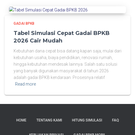
GADAI BPKB
Tabel Simulasi Cepat Gadai BPKB
2026 Cair Mudah
Kebutuhan dana cepat bisa datang kapan saja, mulai dari
kebutuhan usaha, biaya pendidikan, renovasi rumah,
hingga kebutuhan mendesak lainnya. Salah satu solusi
yang banyak digunakan masyarakat di tahun 2026
adalah gadai BPKB kendaraan. Prosesnya relatif
Read more
HOME
TENTANG KAMI
HITUNG SIMULASI
FAQ