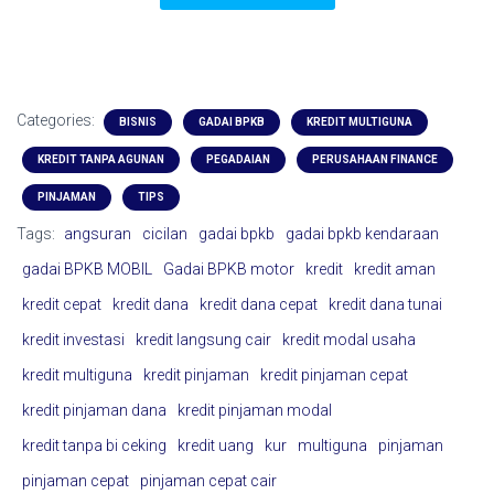
Categories:
BISNIS
GADAI BPKB
KREDIT MULTIGUNA
KREDIT TANPA AGUNAN
PEGADAIAN
PERUSAHAAN FINANCE
PINJAMAN
TIPS
Tags:
angsuran
cicilan
gadai bpkb
gadai bpkb kendaraan
gadai BPKB MOBIL
Gadai BPKB motor
kredit
kredit aman
kredit cepat
kredit dana
kredit dana cepat
kredit dana tunai
kredit investasi
kredit langsung cair
kredit modal usaha
kredit multiguna
kredit pinjaman
kredit pinjaman cepat
kredit pinjaman dana
kredit pinjaman modal
kredit tanpa bi ceking
kredit uang
kur
multiguna
pinjaman
pinjaman cepat
pinjaman cepat cair