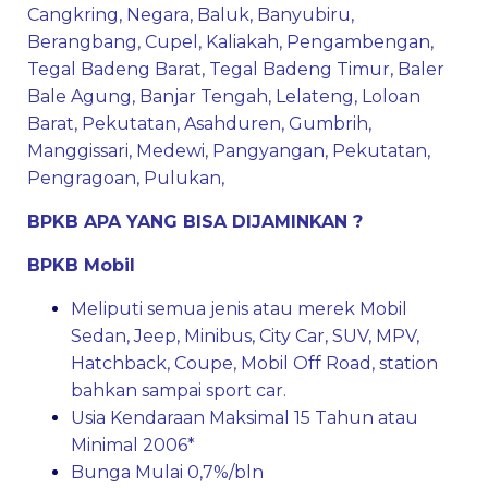
Cangkring
,
Negara
,
Baluk
,
Banyubiru
,
Berangbang
,
Cupel
,
Kaliakah
,
Pengambengan
,
Tegal Badeng Barat
,
Tegal Badeng Timur
,
Baler
Bale Agung
,
Banjar Tengah
,
Lelateng
,
Loloan
Barat
,
Pekutatan
,
Asahduren
,
Gumbrih
,
Manggissari
,
Medewi
,
Pangyangan
,
Pekutatan
,
Pengragoan
,
Pulukan
,
BPKB APA YANG BISA DIJAMINKAN ?
BPKB Mobil
Meliputi semua jenis atau merek Mobil
Sedan, Jeep, Minibus, City Car, SUV, MPV,
Hatchback, Coupe, Mobil Off Road, station
bahkan sampai sport car.
Usia Kendaraan Maksimal 15 Tahun atau
Minimal 2006*
Bunga Mulai 0,7%/bln