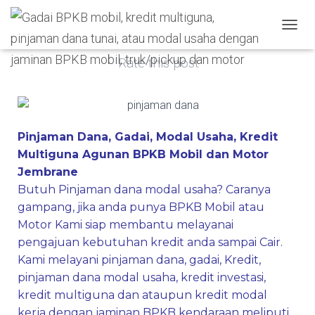
Published by
admin
on
October 19, 2021
TOGGL
Rate this post
Pinjaman Dana, Gadai, Modal Usaha, Kredit
Multiguna Agunan BPKB Mobil dan Motor
Jembrane
Butuh Pinjaman dana modal usaha? Caranya
gampang, jika anda punya BPKB Mobil atau
Motor Kami siap membantu melayanai
pengajuan kebutuhan kredit anda sampai Cair.
Kami melayani pinjaman dana, gadai, Kredit,
pinjaman dana modal usaha, kredit investasi,
kredit multiguna dan ataupun kredit modal
kerja dengan jaminan BPKB kendaraan meliputi