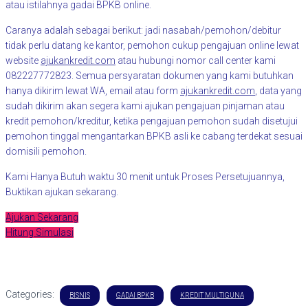
atau istilahnya gadai BPKB online.
Caranya adalah sebagai berikut: jadi nasabah/pemohon/debitur
tidak perlu datang ke kantor, pemohon cukup pengajuan online lewat
website
ajukankredit.com
atau hubungi nomor call center kami
082227772823. Semua persyaratan dokumen yang kami butuhkan
hanya dikirim lewat WA, email atau form
ajukankredit.com
, data yang
sudah dikirim akan segera kami ajukan pengajuan pinjaman atau
kredit pemohon/kreditur, ketika pengajuan pemohon sudah disetujui
pemohon tinggal mengantarkan BPKB asli ke cabang terdekat sesuai
domisili pemohon.
Kami Hanya Butuh waktu 30 menit untuk Proses Persetujuannya,
Buktikan ajukan sekarang.
Ajukan Sekarang
Hitung Simulasi
Categories:
BISNIS
GADAI BPKB
KREDIT MULTIGUNA