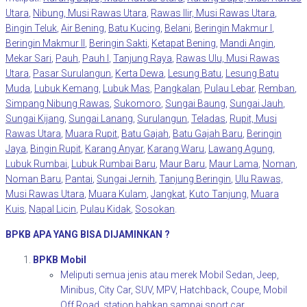
Utara
,
Nibung, Musi Rawas Utara
,
Rawas Ilir, Musi Rawas Utara
,
Bingin Teluk
,
Air Bening
,
Batu Kucing
,
Belani
,
Beringin Makmur I
,
Beringin Makmur II
,
Beringin Sakti
,
Ketapat Bening
,
Mandi Angin
,
Mekar Sari
,
Pauh
,
Pauh I
,
Tanjung Raya
,
Rawas Ulu, Musi Rawas
Utara
,
Pasar Surulangun
,
Kerta Dewa
,
Lesung Batu
,
Lesung Batu
Muda
,
Lubuk Kemang
,
Lubuk Mas
,
Pangkalan
,
Pulau Lebar
,
Remban
,
Simpang Nibung Rawas
,
Sukomoro
,
Sungai Baung
,
Sungai Jauh
,
Sungai Kijang
,
Sungai Lanang
,
Surulangun
,
Teladas
,
Rupit, Musi
Rawas Utara
,
Muara Rupit
,
Batu Gajah
,
Batu Gajah Baru
,
Beringin
Jaya
,
Bingin Rupit
,
Karang Anyar
,
Karang Waru
,
Lawang Agung
,
Lubuk Rumbai
,
Lubuk Rumbai Baru
,
Maur Baru
,
Maur Lama
,
Noman
,
Noman Baru
,
Pantai
,
Sungai Jernih
,
Tanjung Beringin
,
Ulu Rawas,
Musi Rawas Utara
,
Muara Kulam
,
Jangkat
,
Kuto Tanjung
,
Muara
Kuis
,
Napal Licin
,
Pulau Kidak
,
Sosokan
.
BPKB APA YANG BISA DIJAMINKAN ?
BPKB Mobil
Meliputi semua jenis atau merek Mobil Sedan, Jeep,
Minibus, City Car, SUV, MPV, Hatchback, Coupe, Mobil
Off Road, station bahkan sampai sport car.