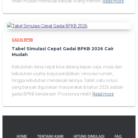
relatif mudah membuat banyak orang memilih
Read more
GADAI BPKB
Tabel Simulasi Cepat Gadai BPKB 2026 Cair
Mudah
Kebutuhan dana cepat bisa datang kapan saja, mulai dari
kebutuhan usaha, biaya pendidikan, renovasi rumah,
hingga kebutuhan mendesak lainnya. Salah satu solusi
yang banyak digunakan masyarakat di tahun 2026 adalah
gadai BPKB kendaraan. Prosesnya relatif
Read more
HOME
TENTANG KAMI
HITUNG SIMULASI
FAQ