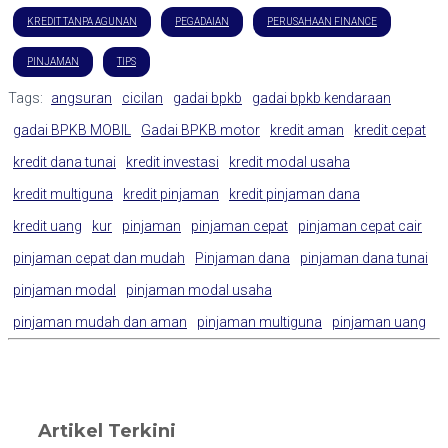
KREDIT TANPA AGUNAN
PEGADAIAN
PERUSAHAAN FINANCE
PINJAMAN
TIPS
Tags:
angsuran
cicilan
gadai bpkb
gadai bpkb kendaraan
gadai BPKB MOBIL
Gadai BPKB motor
kredit aman
kredit cepat
kredit dana tunai
kredit investasi
kredit modal usaha
kredit multiguna
kredit pinjaman
kredit pinjaman dana
kredit uang
kur
pinjaman
pinjaman cepat
pinjaman cepat cair
pinjaman cepat dan mudah
Pinjaman dana
pinjaman dana tunai
pinjaman modal
pinjaman modal usaha
pinjaman mudah dan aman
pinjaman multiguna
pinjaman uang
Artikel Terkini