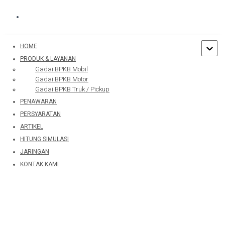
Hubungi WA Kami
HOME
PRODUK & LAYANAN
Gadai BPKB Mobil
TOGGLE 
Gadai BPKB Motor
Gadai BPKB Truk / Pickup
PENAWARAN
PERSYARATAN
ARTIKEL
Published by
admin
on
September 15, 2021
HITUNG SIMULASI
JARINGAN
KONTAK KAMI