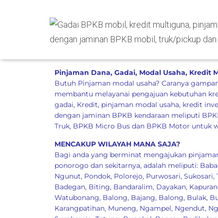
Published by
admin
on
July 24, 2021
Pinjaman Dana, Gadai, Modal Usaha, Kredit
Butuh Pinjaman modal usaha? Caranya gampang
membantu melayanai pengajuan kebutuhan kred
gadai, Kredit, pinjaman modal usaha, kredit inv
dengan jaminan BPKB kendaraan meliputi BPKB
Truk, BPKB Micro Bus dan BPKB Motor untuk w
MENCAKUP WILAYAH MANA SAJA?
Bagi anda yang berminat mengajukan pinjaman
ponorogo dan sekitarnya, adalah meliputi:
Baba
Ngunut
,
Pondok
,
Polorejo
,
Purwosari
,
Sukosari
,
Badegan
,
Biting
,
Bandaralim
,
Dayakan
,
Kapuran
Watubonang
,
Balong
,
Bajang
,
Balong
,
Bulak
,
Bu
Karangpatihan
,
Muneng
,
Ngampel
,
Ngendut
,
Ng