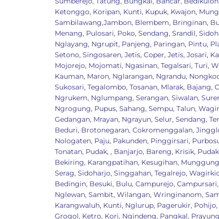
Sumberejo
,
Tatung
,
Bungkal
,
Bancar
,
Bedikulon
Ketonggo
,
Koripan
,
Kunti
,
Kupuk
,
Kwajon
,
Mung
Sambilawang
,
Jambon
,
Blembem
,
Bringinan
,
Bu
Menang
,
Pulosari
,
Poko
,
Sendang
,
Srandil
,
Sidoh
Nglayang
,
Ngrupit
,
Panjeng
,
Paringan
,
Pintu
,
Pl
Setono
,
Singosaren
,
Jetis
,
Coper
,
Jetis
,
Josari
,
Ka
Mojorejo
,
Mojomati
,
Ngasinan
,
Tegalsari
,
Turi
,
W
Kauman
,
Maron
,
Nglarangan
,
Ngrandu
,
Nongko
Sukosari
,
Tegalombo
,
Tosanan
,
Mlarak
,
Bajang
,
C
Ngrukem
,
Nglumpang
,
Serangan
,
Siwalan
,
Sure
Ngrogung
,
Pupus
,
Sahang
,
Sempu
,
Talun
,
Wagir
Gedangan
,
Mrayan
,
Ngrayun
,
Selur
,
Sendang
,
Te
Beduri
,
Brotonegaran
,
Cokromenggalan
,
Jingg
Nologaten
,
Paju
,
Pakunden
,
Pinggirsari
,
Purbos
Tonatan
,
Pudak
,
, Banjarjo
,
Bareng
,
Krisik
,
Pudak
Bekiring
,
Karangpatihan
,
Kesugihan
,
Munggun
Serag
,
Sidoharjo
,
Singgahan
,
Tegalrejo
,
Wagirki
Bedingin
,
Besuki
,
Bulu
,
Campurejo
,
Campursari
Nglewan
,
Sambit
,
Wilangan
,
Wringinanom
,
Sa
Karangwaluh
,
Kunti
,
Nglurup
,
Pagerukir
,
Pohijo
Grogol
,
Ketro
,
Kori
,
Ngindeng
,
Pangkal
,
Prayun