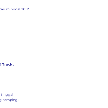
tau minimal 2011*
 Truck :
 tinggal
ng samping)