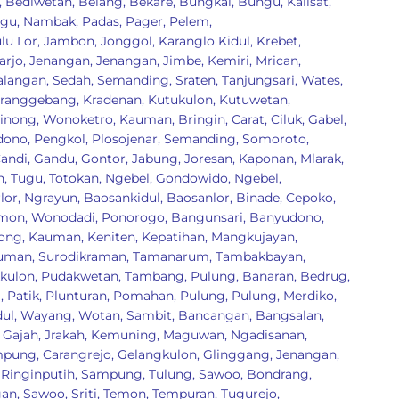
,
Bediwetan
,
Belang
,
Bekare
,
Bungkal
,
Bungu
,
Kalisat
,
gu
,
Nambak
,
Padas
,
Pager
,
Pelem
,
lu Lor
,
Jambon
,
Jonggol
,
Karanglo Kidul
,
Krebet
,
arjo
,
Jenangan
,
Jenangan
,
Jimbe
,
Kemiri
,
Mrican
,
alangan
,
Sedah
,
Semanding
,
Sraten
,
Tanjungsari
,
Wates
,
ranggebang
,
Kradenan
,
Kutukulon
,
Kutuwetan
,
inong
,
Wonoketro
,
Kauman
,
Bringin
,
Carat
,
Ciluk
,
Gabel
,
dono
,
Pengkol
,
Plosojenar
,
Semanding
,
Somoroto
,
andi
,
Gandu
,
Gontor
,
Jabung
,
Joresan
,
Kaponan
,
Mlarak
,
n
,
Tugu
,
Totokan
,
Ngebel
,
Gondowido
,
Ngebel
,
lor
,
Ngrayun
,
Baosankidul
,
Baosanlor
,
Binade
,
Cepoko
,
mon
,
Wonodadi
,
Ponorogo
,
Bangunsari
,
Banyudono
,
long
,
Kauman
,
Keniten
,
Kepatihan
,
Mangkujayan
,
uman
,
Surodikraman
,
Tamanarum
,
Tambakbayan
,
kulon
,
Pudakwetan
,
Tambang
,
Pulung
,
Banaran
,
Bedrug
,
g
,
Patik
,
Plunturan
,
Pomahan
,
Pulung
,
Pulung, Merdiko
,
dul
,
Wayang
,
Wotan
,
Sambit
,
Bancangan
,
Bangsalan
,
,
Gajah
,
Jrakah
,
Kemuning
,
Maguwan
,
Ngadisanan
,
mpung
,
Carangrejo
,
Gelangkulon
,
Glinggang
,
Jenangan
,
,
Ringinputih
,
Sampung
,
Tulung
,
Sawoo
,
Bondrang
,
gan
,
Sawoo
,
Sriti
,
Temon
,
Tempuran
,
Tugurejo
,