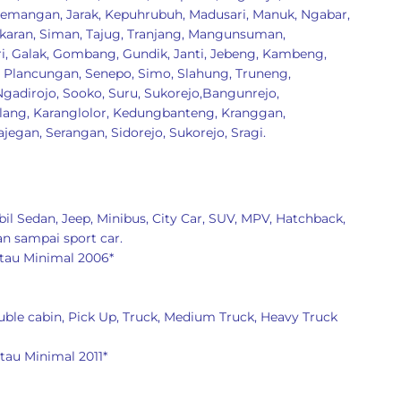
emangan
,
Jarak
,
Kepuhrubuh
,
Madusari
,
Manuk
,
Ngabar
,
karan
,
Siman
,
Tajug
,
Tranjang
,
Mangunsuman
,
i
,
Galak
,
Gombang
,
Gundik
,
Janti
,
Jebeng
,
Kambeng
,
,
Plancungan
,
Senepo
,
Simo
,
Slahung
,
Truneng
,
Ngadirojo
,
Sooko
,
Suru
,
Sukorejo
,
Bangunrejo
,
lang
,
Karanglolor
,
Kedungbanteng
,
Kranggan
,
ajegan
,
Serangan
,
Sidorejo
,
Sukorejo
,
Sragi
.
il Sedan, Jeep, Minibus, City Car, SUV, MPV, Hatchback,
an sampai sport car.
tau Minimal 2006*
ble cabin, Pick Up, Truck, Medium Truck, Heavy Truck
tau Minimal 2011*