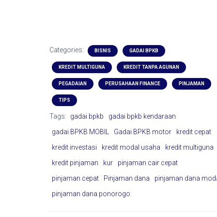
Categories:
BISNIS
GADAI BPKB
KREDIT MULTIGUNA
KREDIT TANPA AGUNAN
PEGADAIAN
PERUSAHAAN FINANCE
PINJAMAN
TIPS
Tags:
gadai bpkb
gadai bpkb kendaraan
gadai BPKB MOBIL
Gadai BPKB motor
kredit cepat
kredit investasi
kredit modal usaha
kredit multiguna
kredit pinjaman
kur
pinjaman cair cepat
pinjaman cepat
Pinjaman dana
pinjaman dana mod
pinjaman dana ponorogo