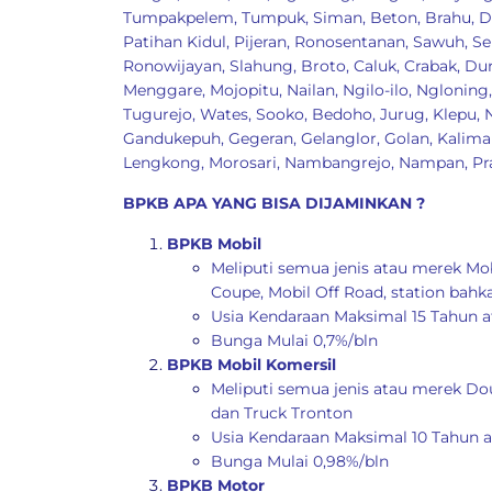
Tumpakpelem
,
Tumpuk
,
Siman
,
Beton
,
Brahu
,
D
Patihan Kidul
,
Pijeran
,
Ronosentanan
,
Sawuh
,
Se
Ronowijayan
,
Slahung
,
Broto
,
Caluk
,
Crabak
,
Dur
Menggare
,
Mojopitu
,
Nailan
,
Ngilo-ilo
,
Ngloning
Tugurejo
,
Wates
,
Sooko
,
Bedoho
,
Jurug
,
Klepu
,
Gandukepuh
,
Gegeran
,
Gelanglor
,
Golan
,
Kalima
Lengkong
,
Morosari
,
Nambangrejo
,
Nampan
,
Pr
BPKB APA YANG BISA DIJAMINKAN ?
BPKB Mobil
Meliputi semua jenis atau merek Mob
Coupe, Mobil Off Road, station bahk
Usia Kendaraan Maksimal 15 Tahun a
Bunga Mulai 0,7%/bln
BPKB Mobil Komersil
Meliputi semua jenis atau merek Dou
dan Truck Tronton
Usia Kendaraan Maksimal 10 Tahun a
Bunga Mulai 0,98%/bln
BPKB Motor