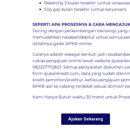
Rekening 3 bulan terakhir (untuk wiraswas
Slip gaji bulan terakhir (untuk karyawan)
SEPERTI APA PROSESNYA & CARA MENGAJUK
Seiring dengan perkembangan teknologi yang sem
memudahkan nasabah/debitur untuk semua penga
istilahnya gadai BPKB online.
Caranya adalah sebagai berikut: jadi nasabah/
cukup pengajuan online lewat website
ajukankr
082227772823. Semua persyaratan dokumen yan
form
ajukankredit.com
, data yang sudah dikir
kredit pemohon/kreditur, ketika pengajuan p
BPKB asli ke cabang terdekat sesuai domisili 
Kami Hanya Butuh waktu 30 menit untuk Proses
Ajukan Sekarang