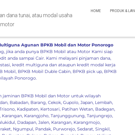
HOME
PRODUK & LA
 Multiguna Agunan BPKB Mobil dan Motor Ponorogo
, jika anda punya BPKB Mobil atau Motor Kami siap
it anda sampai Cair. Kami melayani pinjaman dana,
estasi, kredit multiguna dan ataupun kredit modal kerja
 Mobil, BPKB Mobil Duble Cabin, BPKB pick up, BPKB
ilayah Ponorogo.
 jaminan BPKB Mobil dan Motor untuk wilayah
dan
,
Babadan
,
Barang
,
Cekok
,
Gupolo
,
Japan
,
Lembah
,
Trisono
,
Kadipaten
,
Kertosari
,
Patihan Wetan
,
Badegan
,
,
Karangan
,
Karangjoho
,
Tanjunggunung
,
Tanjungrejo
,
lukidul
,
Dadapan
,
Jalen
,
Karangan
,
Karangmojo
,
raket
,
Ngumpul
,
Pandak
,
Purworejo
,
Sedarat
,
Singkil
,