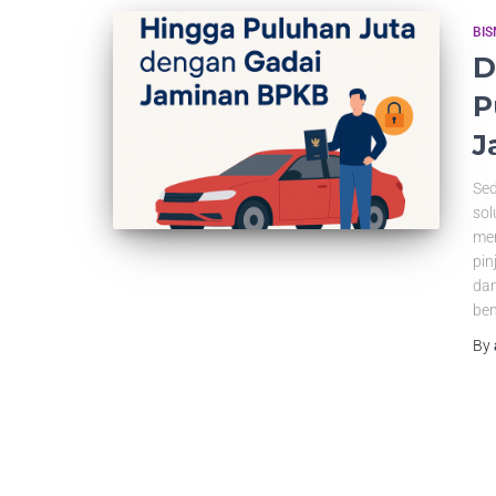
BIS
D
P
J
Sed
sol
men
pin
dan
be
By