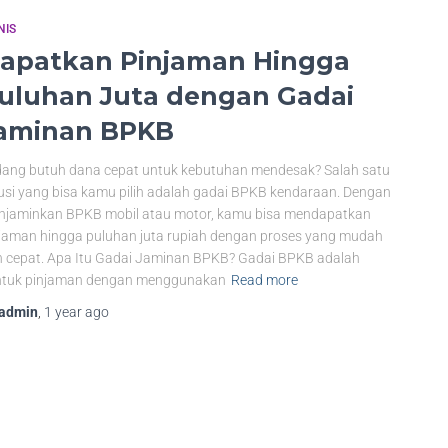
NIS
apatkan Pinjaman Hingga
uluhan Juta dengan Gadai
aminan BPKB
ang butuh dana cepat untuk kebutuhan mendesak? Salah satu
usi yang bisa kamu pilih adalah gadai BPKB kendaraan. Dengan
jaminkan BPKB mobil atau motor, kamu bisa mendapatkan
jaman hingga puluhan juta rupiah dengan proses yang mudah
 cepat. Apa Itu Gadai Jaminan BPKB? Gadai BPKB adalah
ntuk pinjaman dengan menggunakan
Read more
admin
,
1 year
ago