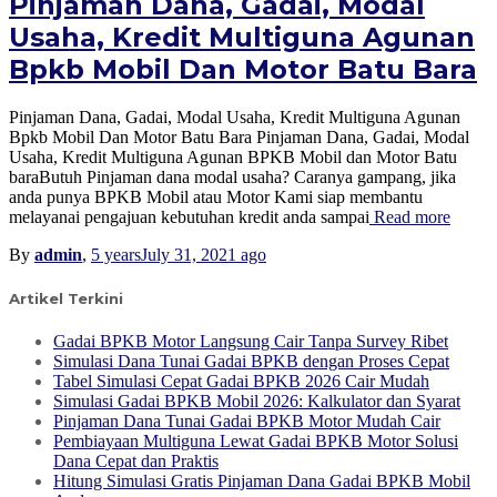
Pinjaman Dana, Gadai, Modal
Usaha, Kredit Multiguna Agunan
Bpkb Mobil Dan Motor Batu Bara
Pinjaman Dana, Gadai, Modal Usaha, Kredit Multiguna Agunan
Bpkb Mobil Dan Motor Batu Bara Pinjaman Dana, Gadai, Modal
Usaha, Kredit Multiguna Agunan BPKB Mobil dan Motor Batu
baraButuh Pinjaman dana modal usaha? Caranya gampang, jika
anda punya BPKB Mobil atau Motor Kami siap membantu
melayanai pengajuan kebutuhan kredit anda sampai
Read more
By
admin
,
5 years
July 31, 2021
ago
Artikel Terkini
Gadai BPKB Motor Langsung Cair Tanpa Survey Ribet
Simulasi Dana Tunai Gadai BPKB dengan Proses Cepat
Tabel Simulasi Cepat Gadai BPKB 2026 Cair Mudah
Simulasi Gadai BPKB Mobil 2026: Kalkulator dan Syarat
Pinjaman Dana Tunai Gadai BPKB Motor Mudah Cair
Pembiayaan Multiguna Lewat Gadai BPKB Motor Solusi
Dana Cepat dan Praktis
Hitung Simulasi Gratis Pinjaman Dana Gadai BPKB Mobil