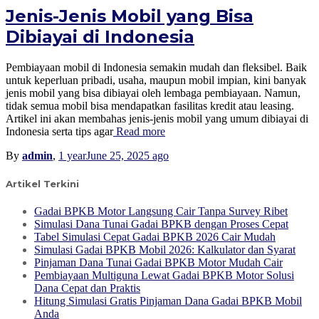
Jenis-Jenis Mobil yang Bisa
Dibiayai di Indonesia
Pembiayaan mobil di Indonesia semakin mudah dan fleksibel. Baik
untuk keperluan pribadi, usaha, maupun mobil impian, kini banyak
jenis mobil yang bisa dibiayai oleh lembaga pembiayaan. Namun,
tidak semua mobil bisa mendapatkan fasilitas kredit atau leasing.
Artikel ini akan membahas jenis-jenis mobil yang umum dibiayai di
Indonesia serta tips agar
Read more
By
admin
,
1 year
June 25, 2025
ago
Artikel Terkini
Gadai BPKB Motor Langsung Cair Tanpa Survey Ribet
Simulasi Dana Tunai Gadai BPKB dengan Proses Cepat
Tabel Simulasi Cepat Gadai BPKB 2026 Cair Mudah
Simulasi Gadai BPKB Mobil 2026: Kalkulator dan Syarat
Pinjaman Dana Tunai Gadai BPKB Motor Mudah Cair
Pembiayaan Multiguna Lewat Gadai BPKB Motor Solusi
Dana Cepat dan Praktis
Hitung Simulasi Gratis Pinjaman Dana Gadai BPKB Mobil
Anda