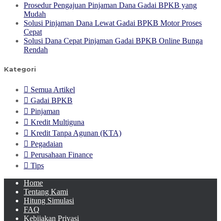
Prosedur Pengajuan Pinjaman Dana Gadai BPKB yang
Mudah
Solusi Pinjaman Dana Lewat Gadai BPKB Motor Proses
Cepat
Solusi Dana Cepat Pinjaman Gadai BPKB Online Bunga
Rendah
Kategori
Semua Artikel
Gadai BPKB
Pinjaman
Kredit Multiguna
Kredit Tanpa Agunan (KTA)
Pegadaian
Perusahaan Finance
Tips
Home
Tentang Kami
Hitung Simulasi
FAQ
Kebijakan Privasi