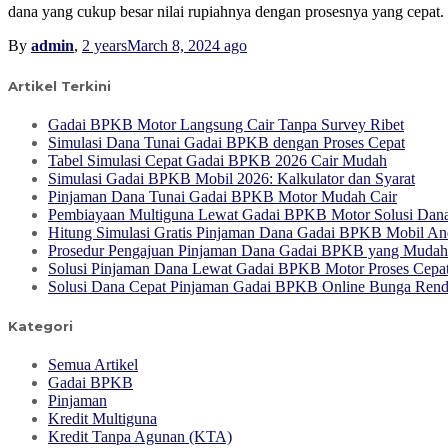
dana yang cukup besar nilai rupiahnya dengan prosesnya yang cepat.
By
admin
,
2 years
March 8, 2024
ago
Artikel Terkini
Gadai BPKB Motor Langsung Cair Tanpa Survey Ribet
Simulasi Dana Tunai Gadai BPKB dengan Proses Cepat
Tabel Simulasi Cepat Gadai BPKB 2026 Cair Mudah
Simulasi Gadai BPKB Mobil 2026: Kalkulator dan Syarat
Pinjaman Dana Tunai Gadai BPKB Motor Mudah Cair
Pembiayaan Multiguna Lewat Gadai BPKB Motor Solusi Dana 
Hitung Simulasi Gratis Pinjaman Dana Gadai BPKB Mobil An
Prosedur Pengajuan Pinjaman Dana Gadai BPKB yang Mudah
Solusi Pinjaman Dana Lewat Gadai BPKB Motor Proses Cepa
Solusi Dana Cepat Pinjaman Gadai BPKB Online Bunga Ren
Kategori
Semua Artikel
Gadai BPKB
Pinjaman
Kredit Multiguna
Kredit Tanpa Agunan (KTA)