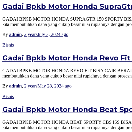
Gadai Bpkb Motor Honda SupraGtr 1
GADAI BPKB MOTOR HONDA SUPRAGTR 150 SPORTY BISA CAIR BE
kita membutuhkan dana yang cukup besar nilai rupiahnya dengan pros
By
admin
,
2 years
July 3, 2024
ago
Bisnis
Gadai Bpkb Motor Honda Revo Fit B
GADAI BPKB MOTOR HONDA REVO FIT BISA CAIR BERAPA? SEPERTI
membutuhkan dana yang cukup besar nilai rupiahnya dengan prosesny
By
admin
,
2 years
May 28, 2024
ago
Bisnis
Gadai Bpkb Motor Honda Beat Sport
GADAI BPKB MOTOR HONDA BEAT SPORTY CBS ISS BISA CAIR BER
kita membutuhkan dana yang cukup besar nilai rupiahnya dengan pros