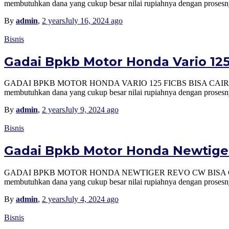
membutuhkan dana yang cukup besar nilai rupiahnya dengan prosesnya
By
admin
,
2 years
July 16, 2024
ago
Bisnis
Gadai Bpkb Motor Honda Vario 125 
GADAI BPKB MOTOR HONDA VARIO 125 FICBS BISA CAIR BERAPA? 
membutuhkan dana yang cukup besar nilai rupiahnya dengan prosesnya
By
admin
,
2 years
July 9, 2024
ago
Bisnis
Gadai Bpkb Motor Honda Newtiger 
GADAI BPKB MOTOR HONDA NEWTIGER REVO CW BISA CAIR BERAPA
membutuhkan dana yang cukup besar nilai rupiahnya dengan prosesnya
By
admin
,
2 years
July 4, 2024
ago
Bisnis