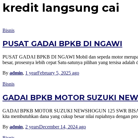
kredit langsung cai
Bisnis
PUSAT GADAI BPKB DI NGAWI
PUSAT GADAI BPKB DI NGAWI Mobil dan sepeda motor merupakan sal
besar, prosesnya lebih cepat Satu-satunya pilihan yang tersisa ad
By
admin
,
1 year
February 5, 2025
ago
Bisnis
GADAI BPKB MOTOR SUZUKI NEWS
GADAI BPKB MOTOR SUZUKI NEWSHOGUN 125 SWR BISA CAIR BER
kita membutuhkan dana yang cukup besar nilai rupiahnya dengan pros
By
admin
,
2 years
December 14, 2024
ago
Bisnis