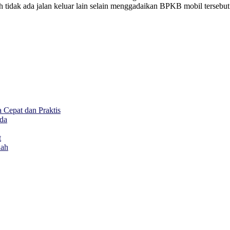
h tidak ada jalan keluar lain selain menggadaikan BPKB mobil tersebu
Cepat dan Praktis
da
t
dah