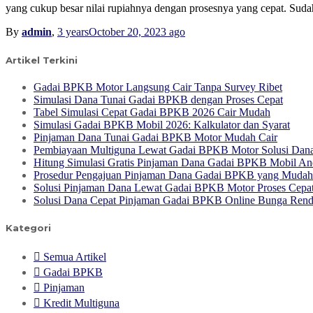
yang cukup besar nilai rupiahnya dengan prosesnya yang cepat. Suda
By
admin
,
3 years
October 20, 2023
ago
Artikel Terkini
Gadai BPKB Motor Langsung Cair Tanpa Survey Ribet
Simulasi Dana Tunai Gadai BPKB dengan Proses Cepat
Tabel Simulasi Cepat Gadai BPKB 2026 Cair Mudah
Simulasi Gadai BPKB Mobil 2026: Kalkulator dan Syarat
Pinjaman Dana Tunai Gadai BPKB Motor Mudah Cair
Pembiayaan Multiguna Lewat Gadai BPKB Motor Solusi Dana 
Hitung Simulasi Gratis Pinjaman Dana Gadai BPKB Mobil An
Prosedur Pengajuan Pinjaman Dana Gadai BPKB yang Mudah
Solusi Pinjaman Dana Lewat Gadai BPKB Motor Proses Cepa
Solusi Dana Cepat Pinjaman Gadai BPKB Online Bunga Ren
Kategori
Semua Artikel
Gadai BPKB
Pinjaman
Kredit Multiguna