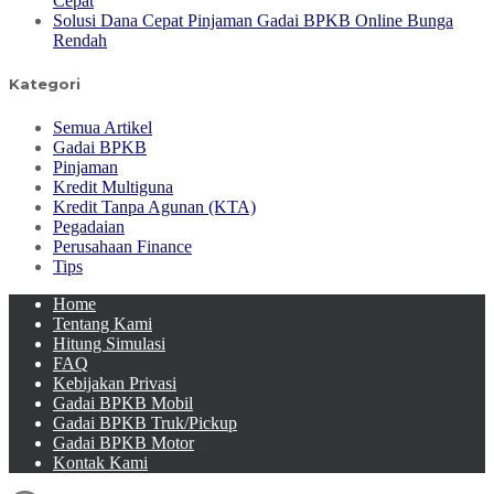
Cepat
Solusi Dana Cepat Pinjaman Gadai BPKB Online Bunga
Rendah
Kategori
Semua Artikel
Gadai BPKB
Pinjaman
Kredit Multiguna
Kredit Tanpa Agunan (KTA)
Pegadaian
Perusahaan Finance
Tips
Home
Tentang Kami
Hitung Simulasi
FAQ
Kebijakan Privasi
Gadai BPKB Mobil
Gadai BPKB Truk/Pickup
Gadai BPKB Motor
Kontak Kami