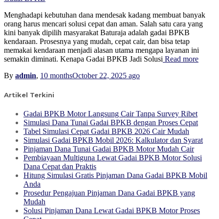
Menghadapi kebutuhan dana mendesak kadang membuat banyak
orang harus mencari solusi cepat dan aman. Salah satu cara yang
kini banyak dipilih masyarakat Baturaja adalah gadai BPKB
kendaraan. Prosesnya yang mudah, cepat cair, dan bisa tetap
memakai kendaraan menjadi alasan utama mengapa layanan ini
semakin diminati. Kenapa Gadai BPKB Jadi Solusi
Read more
By
admin
,
10 months
October 22, 2025
ago
Artikel Terkini
Gadai BPKB Motor Langsung Cair Tanpa Survey Ribet
Simulasi Dana Tunai Gadai BPKB dengan Proses Cepat
Tabel Simulasi Cepat Gadai BPKB 2026 Cair Mudah
Simulasi Gadai BPKB Mobil 2026: Kalkulator dan Syarat
Pinjaman Dana Tunai Gadai BPKB Motor Mudah Cair
Pembiayaan Multiguna Lewat Gadai BPKB Motor Solusi
Dana Cepat dan Praktis
Hitung Simulasi Gratis Pinjaman Dana Gadai BPKB Mobil
Anda
Prosedur Pengajuan Pinjaman Dana Gadai BPKB yang
Mudah
Solusi Pinjaman Dana Lewat Gadai BPKB Motor Proses