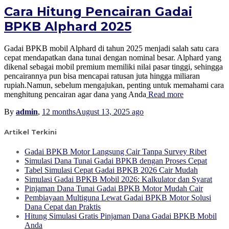
Cara Hitung Pencairan Gadai
BPKB Alphard 2025
Gadai BPKB mobil Alphard di tahun 2025 menjadi salah satu cara
cepat mendapatkan dana tunai dengan nominal besar. Alphard yang
dikenal sebagai mobil premium memiliki nilai pasar tinggi, sehingga
pencairannya pun bisa mencapai ratusan juta hingga miliaran
rupiah.Namun, sebelum mengajukan, penting untuk memahami cara
menghitung pencairan agar dana yang Anda
Read more
By
admin
,
12 months
August 13, 2025
ago
Artikel Terkini
Gadai BPKB Motor Langsung Cair Tanpa Survey Ribet
Simulasi Dana Tunai Gadai BPKB dengan Proses Cepat
Tabel Simulasi Cepat Gadai BPKB 2026 Cair Mudah
Simulasi Gadai BPKB Mobil 2026: Kalkulator dan Syarat
Pinjaman Dana Tunai Gadai BPKB Motor Mudah Cair
Pembiayaan Multiguna Lewat Gadai BPKB Motor Solusi
Dana Cepat dan Praktis
Hitung Simulasi Gratis Pinjaman Dana Gadai BPKB Mobil
Anda