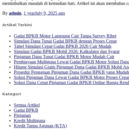
menimbulkan masalah di kemudian hari. Artikel ini akan membahas
By
admin
,
1 year
July 9, 2025
ago
Artikel Terkini
Gadai BPKB Motor Langsung Cair Tanpa Survey Ribet
Simulasi Dana Tunai Gadai BPKB dengan Proses Cepat
Tabel Simulasi Cepat Gadai BPKB 2026 Cair Mudah
Simulasi Gadai BPKB Mobil 2026: Kalkulator dan Syarat
Pinjaman Dana Tunai Gadai BPKB Motor Mudah Cair
Pembiayaan Multiguna Lewat Gadai BPKB Motor Solusi Dana 
Hitung Simulasi Gratis Pinjaman Dana Gadai BPKB Mobil An
Prosedur Pengajuan Pinjaman Dana Gadai BPKB yang Mudah
Solusi Pinjaman Dana Lewat Gadai BPKB Motor Proses Cepa
Solusi Dana Cepat Pinjaman Gadai BPKB Online Bunga Ren
Kategori
Semua Artikel
Gadai BPKB
Pinjaman
Kredit Multiguna
Kredit Tanpa Agunan (KTA)