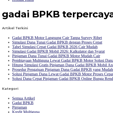
gadai BPKB terpercay
Artikel Terkini
Gadai BPKB Motor Langsung Cair Tanpa Survey Ribet
Simulasi Dana Tunai Gadai BPKB dengan Proses Cepat
Tabel Simulasi Cepat Gadai BPKB 2026 Cair Mudah
Simulasi Gadai BPKB Mobil 2026: Kalkulator dan Syarat
Pinjaman Dana Tunai Gadai BPKB Motor Mudah Cair
Pembiayaan Multiguna Lewat Gadai BPKB Motor Solusi Dana 
Hitung Simulasi Gratis Pinjaman Dana Gadai BPKB Mobil An
Prosedur Pengajuan Pinjaman Dana Gadai BPKB yang Mudah
Solusi Pinjaman Dana Lewat Gadai BPKB Motor Proses Cepa
Solusi Dana Cepat Pinjaman Gadai BPKB Online Bunga Ren
Kategori
Semua Artikel
Gadai BPKB
Pinjaman
Kredit Multiguna