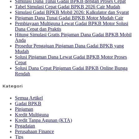
Simulasi Dana Tunai Gadai BPKB dengan Proses Cepat
Tabel Simulasi Cepat Gadai BPKB 2026 Cair Mudah
Simulasi Gadai BPKB Mobil 2026: Kalkulator dan Syarat
Pinjaman Dana Tunai Gadai BPKB Motor Mudah Cair
Pembiayaan Multiguna Lewat Gadai BPKB Motor Solusi
Dana Cepat dan Praktis
Hitung Simulasi Gratis Pinjaman Dana Gadai BPKB Mobil
Anda
Prosedur Pengajuan Pinjaman Dana Gadai BPKB yang
Mudah
Solusi Pinjaman Dana Lewat Gadai BPKB Motor Proses
Cepat
Solusi Dana Cepat Pinjaman Gadai BPKB Online Bunga
Rendah
Kategori
Semua Artikel
Gadai BPKB
Pinjaman
Kredit Multiguna
Kredit Tanpa Agunan (KTA)
Pegadaian
Perusahaan Finance
Tips