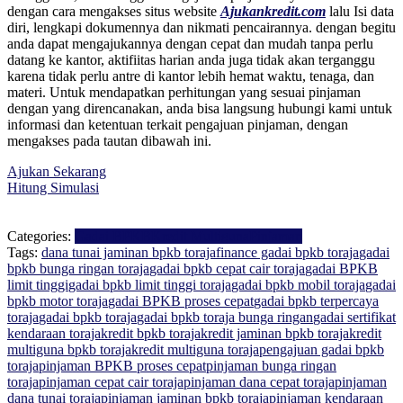
dengan cara mengakses situs website
Ajukankredit.com
lalu Isi data
diri, lengkapi dokumennya dan nikmati pencairannya. dengan begitu
anda dapat mengajukannya dengan cepat dan mudah tanpa perlu
datang ke kantor, aktifiitas harian anda juga tidak akan terganggu
karena tidak perlu antre di kantor lebih hemat waktu, tenaga, dan
materi. Untuk mendapatkan perhitungan yang sesuai pinjaman
dengan yang direncanakan, anda bisa langsung hubungi kami untuk
informasi dan ketentuan terkait pengajuan pinjaman, dengan
mengakses pada tautan dibawah ini.
Ajukan Sekarang
Hitung Simulasi
Categories:
Gadai BPKB
Kredit Multiguna
Pinjaman
Tags:
dana tunai jaminan bpkb toraja
finance gadai bpkb toraja
gadai
bpkb bunga ringan toraja
gadai bpkb cepat cair toraja
gadai BPKB
limit tinggi
gadai bpkb limit tinggi toraja
gadai bpkb mobil toraja
gadai
bpkb motor toraja
gadai BPKB proses cepat
gadai bpkb terpercaya
toraja
gadai bpkb toraja
gadai bpkb toraja bunga ringan
gadai sertifikat
kendaraan toraja
kredit bpkb toraja
kredit jaminan bpkb toraja
kredit
multiguna bpkb toraja
kredit multiguna toraja
pengajuan gadai bpkb
toraja
pinjaman BPKB proses cepat
pinjaman bunga ringan
toraja
pinjaman cepat cair toraja
pinjaman dana cepat toraja
pinjaman
dana tunai toraja
pinjaman jaminan bpkb toraja
pinjaman kendaraan