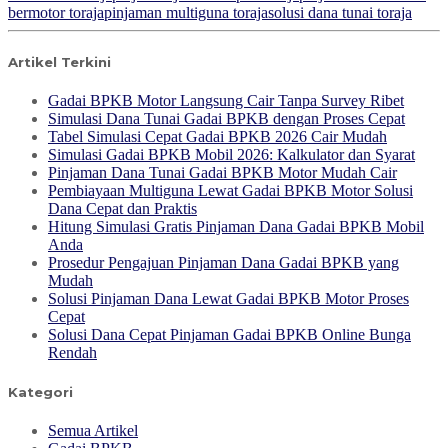
bermotor toraja
pinjaman multiguna toraja
solusi dana tunai toraja
Artikel Terkini
Gadai BPKB Motor Langsung Cair Tanpa Survey Ribet
Simulasi Dana Tunai Gadai BPKB dengan Proses Cepat
Tabel Simulasi Cepat Gadai BPKB 2026 Cair Mudah
Simulasi Gadai BPKB Mobil 2026: Kalkulator dan Syarat
Pinjaman Dana Tunai Gadai BPKB Motor Mudah Cair
Pembiayaan Multiguna Lewat Gadai BPKB Motor Solusi
Dana Cepat dan Praktis
Hitung Simulasi Gratis Pinjaman Dana Gadai BPKB Mobil
Anda
Prosedur Pengajuan Pinjaman Dana Gadai BPKB yang
Mudah
Solusi Pinjaman Dana Lewat Gadai BPKB Motor Proses
Cepat
Solusi Dana Cepat Pinjaman Gadai BPKB Online Bunga
Rendah
Kategori
Semua Artikel