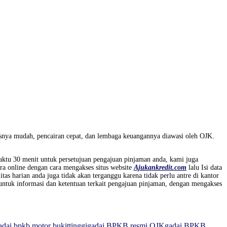
esnya mudah, pencairan cepat, dan lembaga keuangannya diawasi oleh OJK.
ktu 30 menit untuk persetujuan pengajuan pinjaman anda, kami juga
a online dengan cara mengakses situs website
Ajukankredit.com
lalu Isi data
as harian anda juga tidak akan terganggu karena tidak perlu antre di kantor
untuk informasi dan ketentuan terkait pengajuan pinjaman, dengan mengakses
adai bpkb motor bukittinggi
gadai BPKB resmi OJK
gadai BPKB