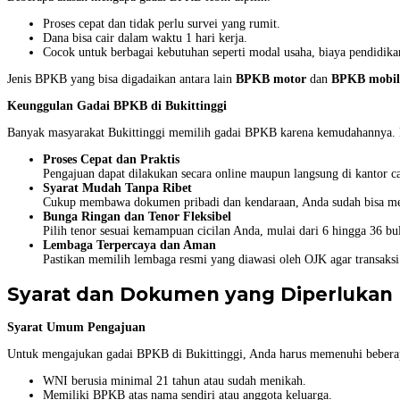
Proses cepat dan tidak perlu survei yang rumit.
Dana bisa cair dalam waktu 1 hari kerja.
Cocok untuk berbagai kebutuhan seperti modal usaha, biaya pendidika
Jenis BPKB yang bisa digadaikan antara lain
BPKB motor
dan
BPKB mobil
Keunggulan Gadai BPKB di Bukittinggi
Banyak masyarakat Bukittinggi memilih gadai BPKB karena kemudahannya. 
Proses Cepat dan Praktis
Pengajuan dapat dilakukan secara online maupun langsung di kantor ca
Syarat Mudah Tanpa Ribet
Cukup membawa dokumen pribadi dan kendaraan, Anda sudah bisa me
Bunga Ringan dan Tenor Fleksibel
Pilih tenor sesuai kemampuan cicilan Anda, mulai dari 6 hingga 36 bu
Lembaga Terpercaya dan Aman
Pastikan memilih lembaga resmi yang diawasi oleh OJK agar transaksi
Syarat dan Dokumen yang Diperlukan
Syarat Umum Pengajuan
Untuk mengajukan gadai BPKB di Bukittinggi, Anda harus memenuhi beberapa
WNI berusia minimal 21 tahun atau sudah menikah.
Memiliki BPKB atas nama sendiri atau anggota keluarga.