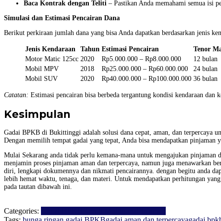
Baca Kontrak dengan Teliti
– Pastikan Anda memahami semua isi pe
Simulasi dan Estimasi Pencairan Dana
Berikut perkiraan jumlah dana yang bisa Anda dapatkan berdasarkan jenis ke
Jenis Kendaraan
Tahun
Estimasi Pencairan
Tenor M
Motor Matic 125cc
2020
Rp5.000.000 – Rp8.000.000
12 bulan
Mobil MPV
2018
Rp25.000.000 – Rp60.000.000
24 bulan
Mobil SUV
2020
Rp40.000.000 – Rp100.000.000
36 bulan
Catatan:
Estimasi pencairan bisa berbeda tergantung kondisi kendaraan dan 
Kesimpulan
Gadai BPKB di Bukittinggi adalah solusi dana cepat, aman, dan terpercaya 
Dengan memilih tempat gadai yang tepat, Anda bisa mendapatkan pinjaman y
Mulai Sekarang anda tidak perlu kemana-mana untuk mengajukan pinjaman da
menjamin proses pinjaman aman dan terpercaya, namun juga menawarkan ber
diri, lengkapi dokumennya dan nikmati pencairannya. dengan begitu anda dapa
lebih hemat waktu, tenaga, dan materi. Untuk mendapatkan perhitungan yang
pada tautan dibawah ini.
Categories:
Gadai BPKB
Kredit Multiguna
Pinjaman
Tags:
bunga ringan gadai BPKB
gadai aman dan terpercaya
gadai bpkb