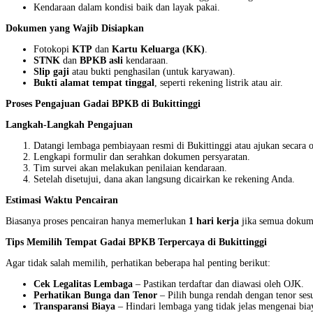
Kendaraan dalam kondisi baik dan layak pakai.
Dokumen yang Wajib Disiapkan
Fotokopi
KTP
dan
Kartu Keluarga (KK)
.
STNK
dan
BPKB asli
kendaraan.
Slip gaji
atau bukti penghasilan (untuk karyawan).
Bukti alamat tempat tinggal
, seperti rekening listrik atau air.
Proses Pengajuan Gadai BPKB di Bukittinggi
Langkah-Langkah Pengajuan
Datangi lembaga pembiayaan resmi di Bukittinggi atau ajukan secara o
Lengkapi formulir dan serahkan dokumen persyaratan.
Tim survei akan melakukan penilaian kendaraan.
Setelah disetujui, dana akan langsung dicairkan ke rekening Anda.
Estimasi Waktu Pencairan
Biasanya proses pencairan hanya memerlukan
1 hari kerja
jika semua dokume
Tips Memilih Tempat Gadai BPKB Terpercaya di Bukittinggi
Agar tidak salah memilih, perhatikan beberapa hal penting berikut:
Cek Legalitas Lembaga
– Pastikan terdaftar dan diawasi oleh OJK.
Perhatikan Bunga dan Tenor
– Pilih bunga rendah dengan tenor se
Transparansi Biaya
– Hindari lembaga yang tidak jelas mengenai biay