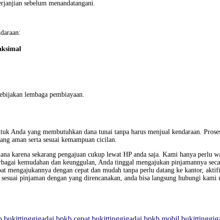
rjanjian sebelum menandatangani.
ndaraan:
aksimal
kebijakan lembaga pembiayaan.
untuk Anda yang membutuhkan dana tunai tanpa harus menjual kendaraan. Pros
ang aman serta sesuai kemampuan cicilan.
na karena sekarang pengajuan cukup lewat HP anda saja. Kami hanya perlu wa
bagai kemudahan dan keunggulan, Anda tinggal mengajukan pinjamannya secar
t mengajukannya dengan cepat dan mudah tanpa perlu datang ke kantor, aktifiit
 sesuai pinjaman dengan yang direncanakan, anda bisa langsung hubungi kami 
 bukittinggi
gadai bpkb cepat bukittinggi
gadai bpkb mobil bukittinggi
g