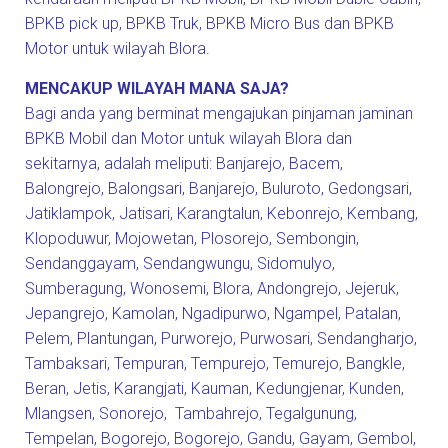
BPKB pick up, BPKB Truk, BPKB Micro Bus dan BPKB
Motor untuk wilayah Blora.
MENCAKUP WILAYAH MANA SAJA?
Bagi anda yang berminat mengajukan pinjaman jaminan
BPKB Mobil dan Motor untuk wilayah Blora dan
sekitarnya, adalah meliputi:
Banjarejo
,
Bacem
,
Balongrejo
,
Balongsari
,
Banjarejo
,
Buluroto
,
Gedongsari
,
Jatiklampok
,
Jatisari
,
Karangtalun
,
Kebonrejo
,
Kembang
,
Klopoduwur
,
Mojowetan
,
Plosorejo
,
Sembongin
,
Sendanggayam
,
Sendangwungu
,
Sidomulyo
,
Sumberagung
,
Wonosemi
,
Blora
,
Andongrejo
,
Jejeruk
,
Jepangrejo
,
Kamolan
,
Ngadipurwo
,
Ngampel
,
Patalan
,
Pelem
,
Plantungan
,
Purworejo
,
Purwosari
,
Sendangharjo
,
Tambaksari
,
Tempuran
,
Tempurejo
,
Temurejo
,
Bangkle
,
Beran
,
Jetis
,
Karangjati
,
Kauman
,
Kedungjenar
,
Kunden
,
Mlangsen
,
Sonorejo
,
Tambahrejo
,
Tegalgunung
,
Tempelan
,
Bogorejo
,
Bogorejo
,
Gandu
,
Gayam
,
Gembol
,