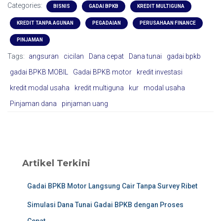
Categories:
BISNIS
GADAI BPKB
KREDIT MULTIGUNA
KREDIT TANPA AGUNAN
PEGADAIAN
PERUSAHAAN FINANCE
PINJAMAN
Tags:
angsuran
cicilan
Dana cepat
Dana tunai
gadai bpkb
gadai BPKB MOBIL
Gadai BPKB motor
kredit investasi
kredit modal usaha
kredit multiguna
kur
modal usaha
Pinjaman dana
pinjaman uang
Artikel Terkini
Gadai BPKB Motor Langsung Cair Tanpa Survey Ribet
Simulasi Dana Tunai Gadai BPKB dengan Proses