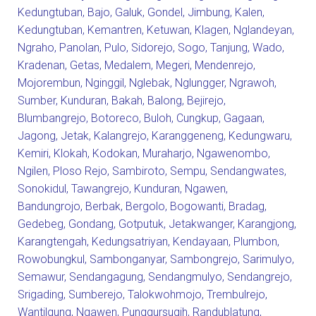
Kedungtuban
,
Bajo
,
Galuk
,
Gondel
,
Jimbung
,
Kalen
,
Kedungtuban
,
Kemantren
,
Ketuwan
,
Klagen
,
Nglandeyan
,
Ngraho
,
Panolan
,
Pulo
,
Sidorejo
,
Sogo
,
Tanjung
,
Wado
,
Kradenan
,
Getas
,
Medalem
,
Megeri
,
Mendenrejo
,
Mojorembun
,
Nginggil
,
Nglebak
,
Nglungger
,
Ngrawoh
,
Sumber
,
Kunduran
,
Bakah
,
Balong
,
Bejirejo
,
Blumbangrejo
,
Botoreco
,
Buloh
,
Cungkup
,
Gagaan
,
Jagong
,
Jetak
,
Kalangrejo
,
Karanggeneng
,
Kedungwaru
,
Kemiri
,
Klokah
,
Kodokan
,
Muraharjo
,
Ngawenombo
,
Ngilen
,
Ploso Rejo
,
Sambiroto
,
Sempu
,
Sendangwates
,
Sonokidul
,
Tawangrejo
,
Kunduran
,
Ngawen
,
Bandungrojo
,
Berbak
,
Bergolo
,
Bogowanti
,
Bradag
,
Gedebeg
,
Gondang
,
Gotputuk
,
Jetakwanger
,
Karangjong
,
Karangtengah
,
Kedungsatriyan
,
Kendayaan
,
Plumbon
,
Rowobungkul
,
Sambonganyar
,
Sambongrejo
,
Sarimulyo
,
Semawur
,
Sendangagung
,
Sendangmulyo
,
Sendangrejo
,
Srigading
,
Sumberejo
,
Talokwohmojo
,
Trembulrejo
,
Wantilgung
,
Ngawen
,
Punggursugih
,
Randublatung
,