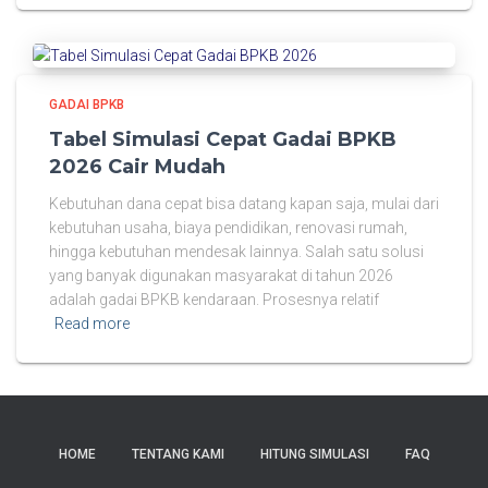
GADAI BPKB
Tabel Simulasi Cepat Gadai BPKB
2026 Cair Mudah
Kebutuhan dana cepat bisa datang kapan saja, mulai dari
kebutuhan usaha, biaya pendidikan, renovasi rumah,
hingga kebutuhan mendesak lainnya. Salah satu solusi
yang banyak digunakan masyarakat di tahun 2026
adalah gadai BPKB kendaraan. Prosesnya relatif
Read more
HOME
TENTANG KAMI
HITUNG SIMULASI
FAQ