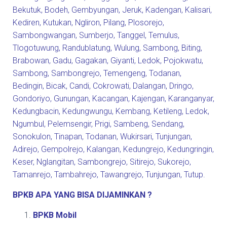
Bekutuk
,
Bodeh
,
Gembyungan
,
Jeruk
,
Kadengan
,
Kalisari
,
Kediren
,
Kutukan
,
Ngliron
,
Pilang
,
Plosorejo
,
Sambongwangan
,
Sumberjo
,
Tanggel
,
Temulus
,
Tlogotuwung
,
Randublatung
,
Wulung
,
Sambong
,
Biting
,
Brabowan
,
Gadu
,
Gagakan
,
Giyanti
,
Ledok
,
Pojokwatu
,
Sambong
,
Sambongrejo
,
Temengeng
,
Todanan
,
Bedingin
,
Bicak
,
Candi
,
Cokrowati
,
Dalangan
,
Dringo
,
Gondoriyo
,
Gunungan
,
Kacangan
,
Kajengan
,
Karanganyar
,
Kedungbacin
,
Kedungwungu
,
Kembang
,
Ketileng
,
Ledok
,
Ngumbul
,
Pelemsengir
,
Prigi
,
Sambeng
,
Sendang
,
Sonokulon
,
Tinapan
,
Todanan
,
Wukirsari
,
Tunjungan
,
Adirejo
,
Gempolrejo
,
Kalangan
,
Kedungrejo
,
Kedungringin
,
Keser
,
Nglangitan
,
Sambongrejo
,
Sitirejo
,
Sukorejo
,
Tamanrejo
,
Tambahrejo
,
Tawangrejo
,
Tunjungan
,
Tutup
.
BPKB APA YANG BISA DIJAMINKAN ?
BPKB Mobil