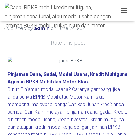
Hubungi WA Kami
T
O
G
Published by
admin
on
June 24, 2021
G
L
Rate this post
E
N
A
V
I
G
Pinjaman Dana, Gadai, Modal Usaha, Kredit Multiguna
A
Agunan BPKB Mobil dan Motor Blora
T
Butuh Pinjaman modal usaha? Caranya gampang, jika
I
O
anda punya BPKB Mobil atau Motor Kami siap
N
membantu melayanai pengajuan kebutuhan kredit anda
sampai Cair. Kami melayani pinjaman dana, gadai, Kredit,
pinjaman modal usaha, kredit investasi, kredit multiguna
dan ataupun kredit modal kerja dengan jaminan BPKB
kendaraan meliputi BPKB Mobil, BPKB Mobil Duble Cabin,