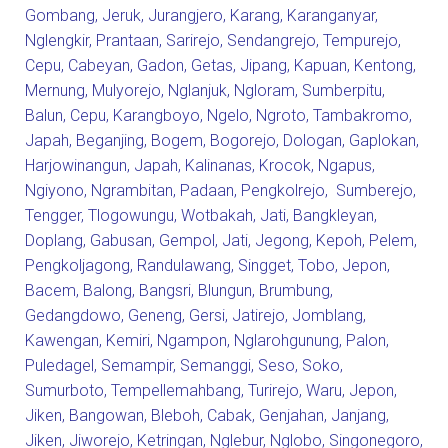
Gombang
,
Jeruk
,
Jurangjero
,
Karang
,
Karanganyar
,
Nglengkir
,
Prantaan
,
Sarirejo
,
Sendangrejo
,
Tempurejo
,
Cepu
,
Cabeyan
,
Gadon
,
Getas
,
Jipang
,
Kapuan
,
Kentong
,
Mernung
,
Mulyorejo
,
Nglanjuk
,
Ngloram
,
Sumberpitu
,
Balun
,
Cepu
,
Karangboyo
,
Ngelo
,
Ngroto
,
Tambakromo
,
Japah
,
Beganjing
,
Bogem
,
Bogorejo
,
Dologan
,
Gaplokan
,
Harjowinangun
,
Japah
,
Kalinanas
,
Krocok
,
Ngapus
,
Ngiyono
,
Ngrambitan
,
Padaan
,
Pengkolrejo
,
Sumberejo
,
Tengger
,
Tlogowungu
,
Wotbakah
,
Jati
,
Bangkleyan
,
Doplang
,
Gabusan
,
Gempol
,
Jati
,
Jegong
,
Kepoh
,
Pelem
,
Pengkoljagong
,
Randulawang
,
Singget
,
Tobo
,
Jepon
,
Bacem
,
Balong
,
Bangsri
,
Blungun
,
Brumbung
,
Gedangdowo
,
Geneng
,
Gersi
,
Jatirejo
,
Jomblang
,
Kawengan
,
Kemiri
,
Ngampon
,
Nglarohgunung
,
Palon
,
Puledagel
,
Semampir
,
Semanggi
,
Seso
,
Soko
,
Sumurboto
,
Tempellemahbang
,
Turirejo
,
Waru
,
Jepon
,
Jiken
,
Bangowan
,
Bleboh
,
Cabak
,
Genjahan
,
Janjang
,
Jiken
,
Jiworejo
,
Ketringan
,
Nglebur
,
Nglobo
,
Singonegoro
,