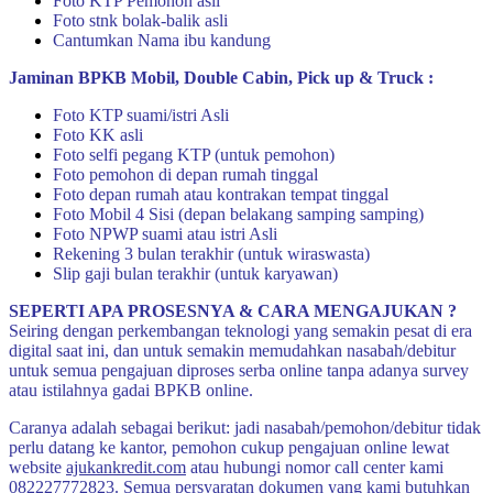
Foto KTP Pemohon asli
Foto stnk bolak-balik asli
Cantumkan Nama ibu kandung
Jaminan BPKB Mobil, Double Cabin, Pick up & Truck :
Foto KTP suami/istri Asli
Foto KK asli
Foto selfi pegang KTP (untuk pemohon)
Foto pemohon di depan rumah tinggal
Foto depan rumah atau kontrakan tempat tinggal
Foto Mobil 4 Sisi (depan belakang samping samping)
Foto NPWP suami atau istri Asli
Rekening 3 bulan terakhir (untuk wiraswasta)
Slip gaji bulan terakhir (untuk karyawan)
SEPERTI APA PROSESNYA & CARA MENGAJUKAN ?
Seiring dengan perkembangan teknologi yang semakin pesat di era
digital saat ini, dan untuk semakin memudahkan nasabah/debitur
untuk semua pengajuan diproses serba online tanpa adanya survey
atau istilahnya gadai BPKB online.
Caranya adalah sebagai berikut: jadi nasabah/pemohon/debitur tidak
perlu datang ke kantor, pemohon cukup pengajuan online lewat
website
ajukankredit.com
atau hubungi nomor call center kami
082227772823. Semua persyaratan dokumen yang kami butuhkan