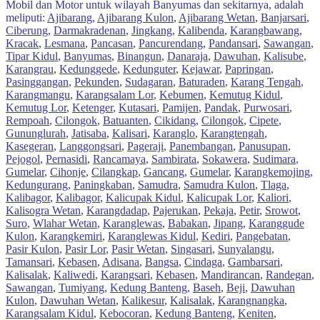
Mobil dan Motor untuk wilayah Banyumas dan sekitarnya, adalah
meliputi:
Ajibarang
,
Ajibarang Kulon
,
Ajibarang Wetan
,
Banjarsari
,
Ciberung
,
Darmakradenan
,
Jingkang
,
Kalibenda
,
Karangbawang
,
Kracak
,
Lesmana
,
Pancasan
,
Pancurendang
,
Pandansari
,
Sawangan
,
Tipar Kidul
,
Banyumas
,
Binangun
,
Danaraja
,
Dawuhan
,
Kalisube
,
Karangrau
,
Kedunggede
,
Kedunguter
,
Kejawar
,
Papringan
,
Pasinggangan
,
Pekunden
,
Sudagaran
,
Baturaden
,
Karang Tengah
,
Karangmangu
,
Karangsalam Lor
,
Kebumen
,
Kemutug Kidul
,
Kemutug Lor
,
Ketenger
,
Kutasari
,
Pamijen
,
Pandak
,
Purwosari
,
Rempoah
,
Cilongok
,
Batuanten
,
Cikidang
,
Cilongok
,
Cipete
,
Gununglurah
,
Jatisaba
,
Kalisari
,
Karanglo
,
Karangtengah
,
Kasegeran
,
Langgongsari
,
Pageraji
,
Panembangan
,
Panusupan
,
Pejogol
,
Pernasidi
,
Rancamaya
,
Sambirata
,
Sokawera
,
Sudimara
,
Gumelar
,
Cihonje
,
Cilangkap
,
Gancang
,
Gumelar
,
Karangkemojing
,
Kedungurang
,
Paningkaban
,
Samudra
,
Samudra Kulon
,
Tlaga
,
Kalibagor
,
Kalibagor
,
Kalicupak Kidul
,
Kalicupak Lor
,
Kaliori
,
Kalisogra Wetan
,
Karangdadap
,
Pajerukan
,
Pekaja
,
Petir
,
Srowot
,
Suro
,
Wlahar Wetan
,
Karanglewas
,
Babakan
,
Jipang
,
Karanggude
Kulon
,
Karangkemiri
,
Karanglewas Kidul
,
Kediri
,
Pangebatan
,
Pasir Kulon
,
Pasir Lor
,
Pasir Wetan
,
Singasari
,
Sunyalangu
,
Tamansari
,
Kebasen
,
Adisana
,
Bangsa
,
Cindaga
,
Gambarsari
,
Kalisalak
,
Kaliwedi
,
Karangsari
,
Kebasen
,
Mandirancan
,
Randegan
,
Sawangan
,
Tumiyang
,
Kedung Banteng
,
Baseh
,
Beji
,
Dawuhan
Kulon
,
Dawuhan Wetan
,
Kalikesur
,
Kalisalak
,
Karangnangka
,
Karangsalam Kidul
,
Kebocoran
,
Kedung Banteng
,
Keniten
,