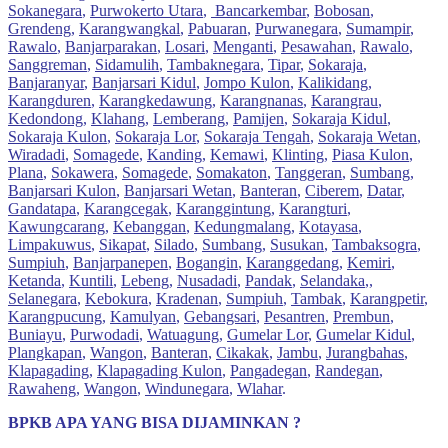
Sokanegara
,
Purwokerto Utara
,
Bancarkembar
,
Bobosan
,
Grendeng
,
Karangwangkal
,
Pabuaran
,
Purwanegara
,
Sumampir
,
Rawalo
,
Banjarparakan
,
Losari
,
Menganti
,
Pesawahan
,
Rawalo
,
Sanggreman
,
Sidamulih
,
Tambaknegara
,
Tipar
,
Sokaraja
,
Banjaranyar
,
Banjarsari Kidul
,
Jompo Kulon
,
Kalikidang
,
Karangduren
,
Karangkedawung
,
Karangnanas
,
Karangrau
,
Kedondong
,
Klahang
,
Lemberang
,
Pamijen
,
Sokaraja Kidul
,
Sokaraja Kulon
,
Sokaraja Lor
,
Sokaraja Tengah
,
Sokaraja Wetan
,
Wiradadi
,
Somagede
,
Kanding
,
Kemawi
,
Klinting
,
Piasa Kulon
,
Plana
,
Sokawera
,
Somagede
,
Somakaton
,
Tanggeran
,
Sumbang
,
Banjarsari Kulon
,
Banjarsari Wetan
,
Banteran
,
Ciberem
,
Datar
,
Gandatapa
,
Karangcegak
,
Karanggintung
,
Karangturi
,
Kawungcarang
,
Kebanggan
,
Kedungmalang
,
Kotayasa
,
Limpakuwus
,
Sikapat
,
Silado
,
Sumbang
,
Susukan
,
Tambaksogra
,
Sumpiuh
,
Banjarpanepen
,
Bogangin
,
Karanggedang
,
Kemiri
,
Ketanda
,
Kuntili
,
Lebeng
,
Nusadadi
,
Pandak
,
Selandaka
,,
Selanegara
,
Kebokura
,
Kradenan
,
Sumpiuh
,
Tambak
,
Karangpetir
,
Karangpucung
,
Kamulyan
,
Gebangsari
,
Pesantren
,
Prembun
,
Buniayu
,
Purwodadi
,
Watuagung
,
Gumelar Lor
,
Gumelar Kidul
,
Plangkapan
,
Wangon
,
Banteran
,
Cikakak
,
Jambu
,
Jurangbahas
,
Klapagading
,
Klapagading Kulon
,
Pangadegan
,
Randegan
,
Rawaheng
,
Wangon
,
Windunegara
,
Wlahar
.
BPKB APA YANG BISA DIJAMINKAN ?