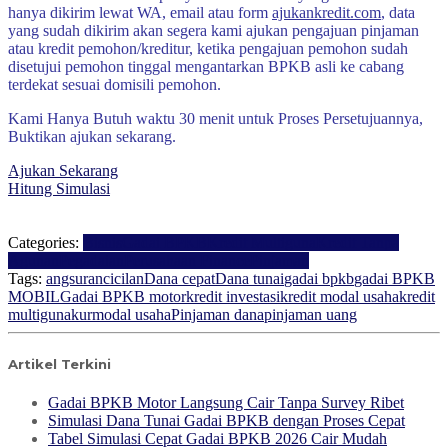
hanya dikirim lewat WA, email atau form
ajukankredit.com
, data
yang sudah dikirim akan segera kami ajukan pengajuan pinjaman
atau kredit pemohon/kreditur, ketika pengajuan pemohon sudah
disetujui pemohon tinggal mengantarkan BPKB asli ke cabang
terdekat sesuai domisili pemohon.
Kami Hanya Butuh waktu 30 menit untuk Proses Persetujuannya,
Buktikan ajukan sekarang.
Ajukan Sekarang
Hitung Simulasi
Categories:
Bisnis
Gadai BPKB
Kredit Multiguna
Kredit Tanpa
Agunan
Pegadaian
Perusahaan Finance
Pinjaman
Tags:
angsuran
cicilan
Dana cepat
Dana tunai
gadai bpkb
gadai BPKB
MOBIL
Gadai BPKB motor
kredit investasi
kredit modal usaha
kredit
multiguna
kur
modal usaha
Pinjaman dana
pinjaman uang
Artikel Terkini
Gadai BPKB Motor Langsung Cair Tanpa Survey Ribet
Simulasi Dana Tunai Gadai BPKB dengan Proses Cepat
Tabel Simulasi Cepat Gadai BPKB 2026 Cair Mudah