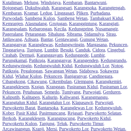
Kutaliman
,
Melung
,
Windujaya
,
Kembaran
,
Bantarwuni
,
Bojongsari
,
Dukuhwaluh
,
Karangsari
,
Karangsoka
,
Karangtengah
,
Kembaran
,
Kramat
,
Ledug
,
Linggasari
,
Pliken
,
Purbadana
,
Purwodadi
,
Sambeng Kulon
,
Sambeng Wetan
,
Tambaksari Kidul
,
Kemranjen
,
Alasmalang
,
Grujugan
,
Karanggintung
,
Karangjati
,
Karangsalam
,
Kebarongan
,
Kecila
,
Kedungpring
,
Nusamangir
,
Pageralang
,
Petarangan
,
Sibalung
,
Sibrama
,
Sidamulya
,
Sirau
,
Jatilawang
,
Adisara
,
Bantar
,
Gentawangi
,
Gunung Wetan
,
Karanganyar
,
Karanglewas
,
Kedungwringin
,
Margasana
,
Pekuncen
,
Tinggarjaya
,
Tunjung
,
Lumbir
,
Besuki
,
Canduk
,
Cidora
,
Cingebul
,
Cirahab
,
Dermaji
,
Karanggayam
,
Kedunggede
,
Lumbir
,
Parungkamal
,
Patikraja
,
Karanganyar
,
Karangendep
,
Kedungrandu
,
Kedungwringin
,
Kedungwuluh Kidul
,
Kedungwuluh Lor
,
Notog
,
Patikraja
,
Pegalongan
,
Sawangan Wetan
,
Sidabowa
,
Sokawera
Kidul
,
Wlahar Kulon
,
Pekuncen
,
Banjaranyar
,
Candinegara
,
Cibangkong
,
Cikawung
,
Cikembulan
,
Glempang
,
Karangkemiri
,
Karangklesem
,
Krajan
,
Kranggan
,
Pasiraman Kidul
,
Pasiraman Lor
,
Pekuncen
,
Petahunan
,
Semedo
,
Tumiyang
,
Purwojati
,
Gerduren
,
Kaliputih
,
Kalitapen
,
Kaliurip
,
Kaliwangi
,
Karangmangu
,
Karangtalun Kidul
,
Karangtalun Lor
,
Klapasawit
,
Purwojati
,
Purwokerto Barat
,
Bantarsoka
,
Karanglewas Lor
,
Kedungwuluh
,
Kober
,
Pasir Kidul
,
Pasirmuncang
,
Rejasari
,
Purwokerto Selatan
,
Berkoh
,
Karangklesem
,
Karangpucung
,
Purwokerto Kidul
,
Purwokerto Kulon
,
Tanjung
,
Teluk
,
Purwokerto Timur
,
Arcawinangun
,
Kranji
,
Mersi
,
Purwokerto Lor
,
Purwokerto Wetan
,