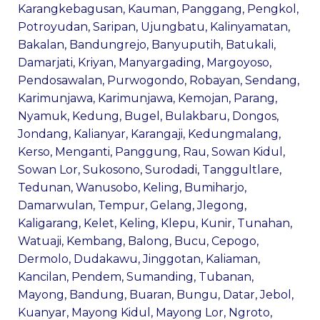
Karangkebagusan
,
Kauman
,
Panggang
,
Pengkol
,
Potroyudan
,
Saripan
,
Ujungbatu
,
Kalinyamatan
,
Bakalan
,
Bandungrejo
,
Banyuputih
,
Batukali
,
Damarjati
,
Kriyan
,
Manyargading
,
Margoyoso
,
Pendosawalan
,
Purwogondo
,
Robayan
,
Sendang
,
Karimunjawa
,
Karimunjawa
,
Kemojan
,
Parang
,
Nyamuk
,
Kedung
,
Bugel
,
Bulakbaru
,
Dongos
,
Jondang
,
Kalianyar
,
Karangaji
,
Kedungmalang
,
Kerso
,
Menganti
,
Panggung
,
Rau
,
Sowan Kidul
,
Sowan Lor
,
Sukosono
,
Surodadi
,
Tanggultlare
,
Tedunan
,
Wanusobo
,
Keling
,
Bumiharjo
,
Damarwulan
,
Tempur
,
Gelang
,
Jlegong
,
Kaligarang
,
Kelet
,
Keling
,
Klepu
,
Kunir
,
Tunahan
,
Watuaji
,
Kembang
,
Balong
,
Bucu
,
Cepogo
,
Dermolo
,
Dudakawu
,
Jinggotan
,
Kaliaman
,
Kancilan
,
Pendem
,
Sumanding
,
Tubanan
,
Mayong
,
Bandung
,
Buaran
,
Bungu
,
Datar
,
Jebol
,
Kuanyar
,
Mayong Kidul
,
Mayong Lor
,
Ngroto
,