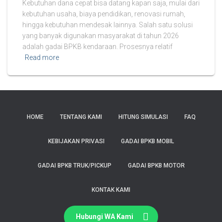
Kebutuhan dana cepat bisa datang kapan saja, mulai dari
kebutuhan usaha, biaya pendidikan, renovasi rumah,
hingga kebutuhan mendesak lainnya. Salah satu solusi
yang banyak digunakan masyarakat di tahun 2026
adalah gadai BPKB kendaraan. Prosesnya relatif
Read more
HOME
TENTANG KAMI
HITUNG SIMULASI
FAQ
KEBIJAKAN PRIVASI
GADAI BPKB MOBIL
GADAI BPKB TRUK/PICKUP
GADAI BPKB MOTOR
KONTAK KAMI
Hubungi WA Kami