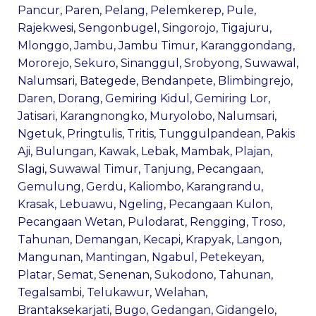
Pancur
,
Paren
,
Pelang
,
Pelemkerep
,
Pule
,
Rajekwesi
,
Sengonbugel
,
Singorojo
,
Tigajuru
,
Mlonggo
,
Jambu
,
Jambu Timur
,
Karanggondang
,
Mororejo
,
Sekuro
,
Sinanggul
,
Srobyong
,
Suwawal
,
Nalumsari
,
Bategede
,
Bendanpete
,
Blimbingrejo
,
Daren
,
Dorang
,
Gemiring Kidul
,
Gemiring Lor
,
Jatisari
,
Karangnongko
,
Muryolobo
,
Nalumsari
,
Ngetuk
,
Pringtulis
,
Tritis
,
Tunggulpandean
,
Pakis
Aji
,
Bulungan
,
Kawak
,
Lebak
,
Mambak
,
Plajan
,
Slagi
,
Suwawal Timur
,
Tanjung
,
Pecangaan
,
Gemulung
,
Gerdu
,
Kaliombo
,
Karangrandu
,
Krasak
,
Lebuawu
,
Ngeling
,
Pecangaan Kulon
,
Pecangaan Wetan
,
Pulodarat
,
Rengging
,
Troso
,
Tahunan
,
Demangan
,
Kecapi
,
Krapyak
,
Langon
,
Mangunan
,
Mantingan
,
Ngabul
,
Petekeyan
,
Platar
,
Semat
,
Senenan
,
Sukodono
,
Tahunan
,
Tegalsambi
,
Telukawur
,
Welahan
,
Brantaksekarjati
,
Bugo
,
Gedangan
,
Gidangelo
,