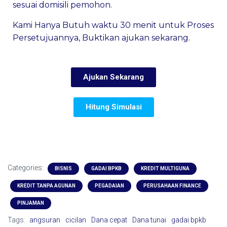
sesuai domisili pemohon.
Kami Hanya Butuh waktu 30 menit untuk Proses
Persetujuannya, Buktikan ajukan sekarang.
Ajukan Sekarang
Hitung Simulasi
Categories:
BISNIS
GADAI BPKB
KREDIT MULTIGUNA
KREDIT TANPA AGUNAN
PEGADAIAN
PERUSAHAAN FINANCE
PINJAMAN
Tags:
angsuran
cicilan
Dana cepat
Dana tunai
gadai bpkb