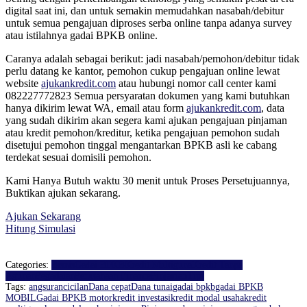
digital saat ini, dan untuk semakin memudahkan nasabah/debitur
untuk semua pengajuan diproses serba online tanpa adanya survey
atau istilahnya gadai BPKB online.
Caranya adalah sebagai berikut: jadi nasabah/pemohon/debitur tidak
perlu datang ke kantor, pemohon cukup pengajuan online lewat
website
ajukankredit.com
atau hubungi nomor call center kami
082227772823 Semua persyaratan dokumen yang kami butuhkan
hanya dikirim lewat WA, email atau form
ajukankredit.com
, data
yang sudah dikirim akan segera kami ajukan pengajuan pinjaman
atau kredit pemohon/kreditur, ketika pengajuan pemohon sudah
disetujui pemohon tinggal mengantarkan BPKB asli ke cabang
terdekat sesuai domisili pemohon.
Kami Hanya Butuh waktu 30 menit untuk Proses Persetujuannya,
Buktikan ajukan sekarang.
Ajukan Sekarang
Hitung Simulasi
Categories:
Bisnis
Gadai BPKB
Kredit Multiguna
Kredit Tanpa
Agunan
Pegadaian
Perusahaan Finance
Pinjaman
Tips
Tags:
angsuran
cicilan
Dana cepat
Dana tunai
gadai bpkb
gadai BPKB
MOBIL
Gadai BPKB motor
kredit investasi
kredit modal usaha
kredit