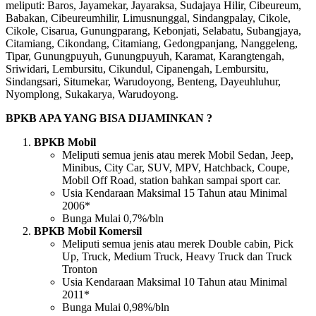
meliputi:
Baros, Jayamekar, Jayaraksa, Sudajaya Hilir, Cibeureum,
Babakan, Cibeureumhilir, Limusnunggal, Sindangpalay, Cikole,
Cikole, Cisarua, Gunungparang, Kebonjati, Selabatu, Subangjaya,
Citamiang, Cikondang, Citamiang, Gedongpanjang, Nanggeleng,
Tipar, Gunungpuyuh, Gunungpuyuh, Karamat, Karangtengah,
Sriwidari, Lembursitu, Cikundul, Cipanengah, Lembursitu,
Sindangsari, Situmekar, Warudoyong, Benteng, Dayeuhluhur,
Nyomplong, Sukakarya, Warudoyong.
BPKB APA YANG BISA DIJAMINKAN ?
BPKB Mobil
Meliputi semua jenis atau merek Mobil Sedan, Jeep,
Minibus, City Car, SUV, MPV, Hatchback, Coupe,
Mobil Off Road, station bahkan sampai sport car.
Usia Kendaraan Maksimal 15 Tahun atau Minimal
2006*
Bunga Mulai 0,7%/bln
BPKB Mobil Komersil
Meliputi semua jenis atau merek Double cabin, Pick
Up, Truck, Medium Truck, Heavy Truck dan Truck
Tronton
Usia Kendaraan Maksimal 10 Tahun atau Minimal
2011*
Bunga Mulai 0,98%/bln