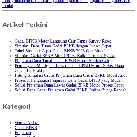
multiguna
kur
modal usaha
pinjaman
Pinjaman dana
pinjaman uang
tambahan
modal
Artikel Terkini
Gadai BPKB Motor Langsung Cair Tanpa Survey Ribet
Simulasi Dana Tunai Gadai BPKB dengan Proses Cepat
Tabel Simulasi Cepat Gadai BPKB 2026 Cair Mudah
Simulasi Gadai BPKB Mobil 2026: Kalkulator dan Syarat
Pinjaman Dana Tunai Gadai BPKB Motor Mudah Cair
Pembiayaan Multiguna Lewat Gadai BPKB Motor Solusi Dana
Cepat dan Praktis
Hitung Simulasi Gratis Pinjaman Dana Gadai BPKB Mobil Anda
Prosedur Pengajuan Pinjaman Dana Gadai BPKB yang Mudah
Solusi Pinjaman Dana Lewat Gadai BPKB Motor Proses Cepat
Solusi Dana Cepat Pinjaman Gadai BPKB Online Bunga Rendah
Kategori
Semua Artikel
Gadai BPKB
Pinjaman