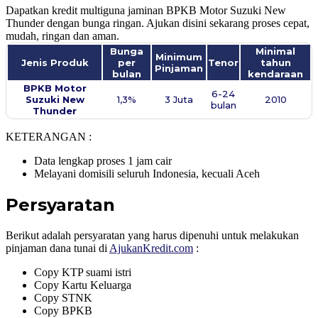
Dapatkan kredit multiguna jaminan BPKB Motor Suzuki New
Thunder dengan bunga ringan. Ajukan disini sekarang proses cepat,
mudah, ringan dan aman.
Bunga
Minimal
Minimum
Jenis Produk
per
Tenor
tahun
Pinjaman
bulan
kendaraan
BPKB Motor
6-24
Suzuki New
1,3%
3 Juta
2010
bulan
Thunder​
KETERANGAN :
Data lengkap proses 1 jam cair
Melayani domisili seluruh Indonesia, kecuali Aceh
Persyaratan
Berikut adalah persyaratan yang harus dipenuhi untuk melakukan
pinjaman dana tunai di
AjukanKredit.com
:
Copy KTP suami istri
Copy Kartu Keluarga
Copy STNK
Copy BPKB