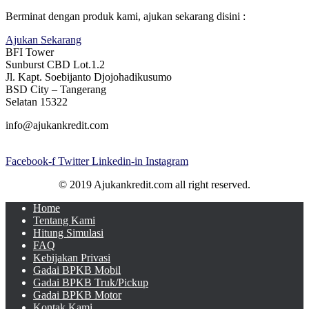
Berminat dengan produk kami, ajukan sekarang disini :
Ajukan Sekarang
BFI Tower
Sunburst CBD Lot.1.2
Jl. Kapt. Soebijanto Djojohadikusumo
BSD City – Tangerang
Selatan 15322
info@ajukankredit.com
Facebook-f
Twitter
Linkedin-in
Instagram
© 2019 Ajukankredit.com all right reserved.
Home
Tentang Kami
Hitung Simulasi
FAQ
Kebijakan Privasi
Gadai BPKB Mobil
Gadai BPKB Truk/Pickup
Gadai BPKB Motor
Kontak Kami