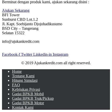
Berminat dengan produk kami, ajukan sekarang disini :
Ajukan Sekarang
BFI Tower
Sunburst CBD Lot.1.2
Jl. Kapt. Soebijanto Djojohadikusumo
BSD City – Tangerang
Selatan 15322
info@ajukankredit.com
Facebook-f
Twitter
Linkedin-in
Instagram
© 2019 Ajukankredit.com all right reserved.
Home
Tentang Kami
Hitung Simulasi
FAQ
Kebijakan Privasi
Gadai BPKB Mobil
Gadai BPKB Truk/Pickup
Gadai BPKB Motor
Kontak Kami