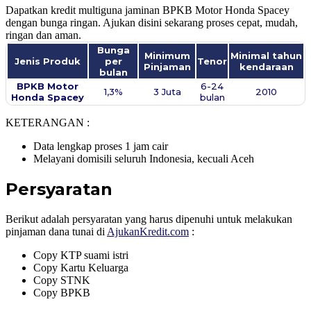
Dapatkan kredit multiguna jaminan BPKB Motor Honda Spacey
dengan bunga ringan. Ajukan disini sekarang proses cepat, mudah,
ringan dan aman.
Bunga
Minimum
Minimal tahun
Jenis Produk
per
Tenor
Pinjaman
kendaraan
bulan
BPKB Motor
6-24
1,3%
3 Juta
2010
Honda Spacey​
bulan
KETERANGAN :
Data lengkap proses 1 jam cair
Melayani domisili seluruh Indonesia, kecuali Aceh
Persyaratan
Berikut adalah persyaratan yang harus dipenuhi untuk melakukan
pinjaman dana tunai di
AjukanKredit.com
:
Copy KTP suami istri
Copy Kartu Keluarga
Copy STNK
Copy BPKB