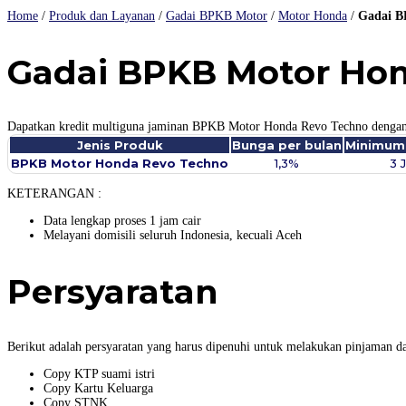
Home
/
Produk dan Layanan
/
Gadai BPKB Motor
/
Motor Honda
/
Gadai B
Gadai BPKB Motor Ho
Dapatkan kredit multiguna jaminan BPKB Motor Honda Revo Techno dengan bu
Jenis Produk
Bunga per bulan
Minimum
BPKB Motor Honda Revo Techno​
1,3%
3 
KETERANGAN :
Data lengkap proses 1 jam cair
Melayani domisili seluruh Indonesia, kecuali Aceh
Persyaratan
Berikut adalah persyaratan yang harus dipenuhi untuk melakukan pinjaman da
Copy KTP suami istri
Copy Kartu Keluarga
Copy STNK