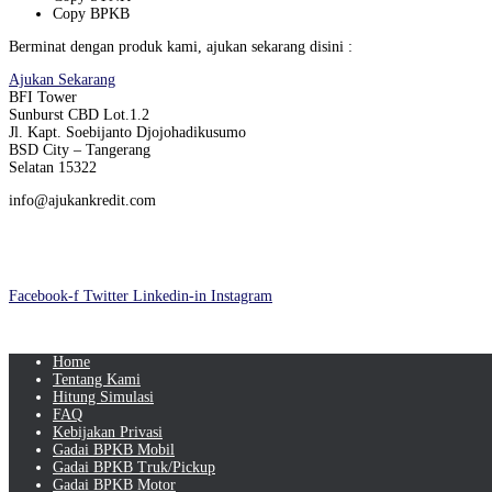
Copy BPKB
Berminat dengan produk kami, ajukan sekarang disini :
Ajukan Sekarang
BFI Tower
Sunburst CBD Lot.1.2
Jl. Kapt. Soebijanto Djojohadikusumo
BSD City – Tangerang
Selatan 15322
info@ajukankredit.com
Facebook-f
Twitter
Linkedin-in
Instagram
Home
Tentang Kami
Hitung Simulasi
FAQ
Kebijakan Privasi
Gadai BPKB Mobil
Gadai BPKB Truk/Pickup
Gadai BPKB Motor