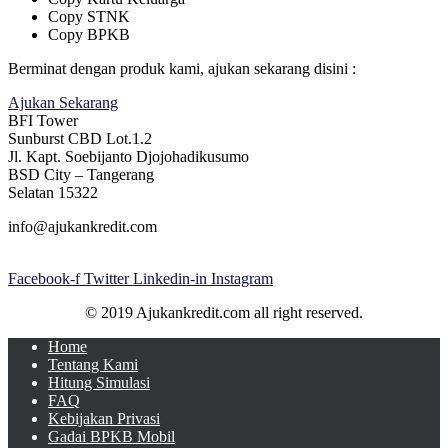
Copy STNK
Copy BPKB
Berminat dengan produk kami, ajukan sekarang disini :
Ajukan Sekarang
BFI Tower
Sunburst CBD Lot.1.2
Jl. Kapt. Soebijanto Djojohadikusumo
BSD City – Tangerang
Selatan 15322
info@ajukankredit.com
Facebook-f
Twitter
Linkedin-in
Instagram
© 2019 Ajukankredit.com all right reserved.
Home
Tentang Kami
Hitung Simulasi
FAQ
Kebijakan Privasi
Gadai BPKB Mobil