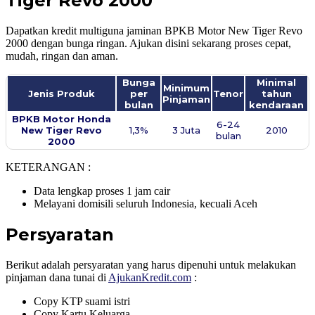
Tiger Revo 2000
Dapatkan kredit multiguna jaminan BPKB Motor New Tiger Revo
2000 dengan bunga ringan. Ajukan disini sekarang proses cepat,
mudah, ringan dan aman.
Bunga
Minimal
Minimum
Jenis Produk
per
Tenor
tahun
Pinjaman
bulan
kendaraan
BPKB Motor Honda
6-24
New Tiger Revo
1,3%
3 Juta
2010
bulan
2000​
KETERANGAN :
Data lengkap proses 1 jam cair
Melayani domisili seluruh Indonesia, kecuali Aceh
Persyaratan
Berikut adalah persyaratan yang harus dipenuhi untuk melakukan
pinjaman dana tunai di
AjukanKredit.com
:
Copy KTP suami istri
Copy Kartu Keluarga