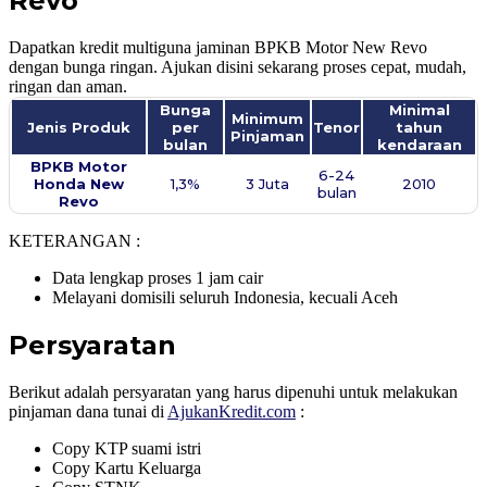
Revo
Dapatkan kredit multiguna jaminan BPKB Motor New Revo
dengan bunga ringan. Ajukan disini sekarang proses cepat, mudah,
ringan dan aman.
Bunga
Minimal
Minimum
Jenis Produk
per
Tenor
tahun
Pinjaman
bulan
kendaraan
BPKB Motor
6-24
Honda New
1,3%
3 Juta
2010
bulan
Revo​
KETERANGAN :
Data lengkap proses 1 jam cair
Melayani domisili seluruh Indonesia, kecuali Aceh
Persyaratan
Berikut adalah persyaratan yang harus dipenuhi untuk melakukan
pinjaman dana tunai di
AjukanKredit.com
:
Copy KTP suami istri
Copy Kartu Keluarga