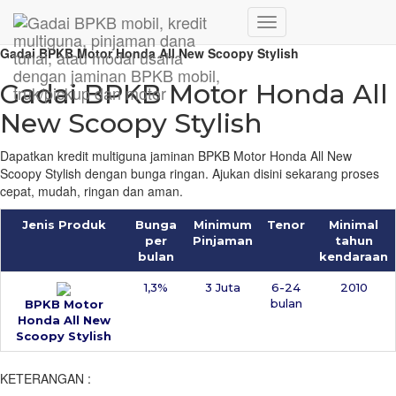
Hubungi WA Kami
Home
/
Produk dan Layanan
/
Gadai BPKB Motor
/
Motor Honda
/
Toggle
Gadai BPKB Motor Honda All New Scoopy Stylish
Navigation
Gadai BPKB Motor Honda All
New Scoopy Stylish
Dapatkan kredit multiguna jaminan BPKB Motor Honda All New
Scoopy Stylish dengan bunga ringan. Ajukan disini sekarang proses
cepat, mudah, ringan dan aman.
Jenis Produk
Bunga
Minimum
Tenor
Minimal
per
Pinjaman
tahun
bulan
kendaraan
1,3%
3 Juta
6-24
2010
bulan
BPKB Motor
Honda All New
Scoopy Stylish
KETERANGAN :